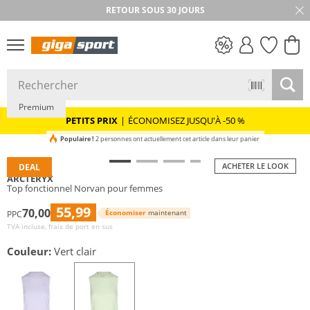
RETOUR SOUS 30 JOURS
Durable
PETITS PRIX
Premium
PETITS PRIX
|
ÉCONOMISEZ JUSQU'À -50 %
Populaire !
2 personnes ont actuellement cet article dans leur panier
ACHETER LE LOOK
DEAL
ARCTERYX
Top fonctionnel Norvan pour femmes
55,99
70,00
Économiser
maintenant
PPC
TVA incluse, frais de port en sus
Couleur:
Vert clair