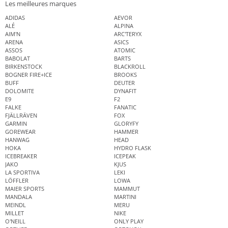
Les meilleures marques
ADIDAS
AEVOR
ALÉ
ALPINA
AIM'N
ARC'TERYX
ARENA
ASICS
ASSOS
ATOMIC
BABOLAT
BARTS
BIRKENSTOCK
BLACKROLL
BOGNER FIRE+ICE
BROOKS
BUFF
DEUTER
DOLOMITE
DYNAFIT
E9
F2
FALKE
FANATIC
FJÄLLRÄVEN
FOX
GARMIN
GLORYFY
GOREWEAR
HAMMER
HANWAG
HEAD
HOKA
HYDRO FLASK
ICEBREAKER
ICEPEAK
JAKO
KJUS
LA SPORTIVA
LEKI
LÖFFLER
LOWA
MAIER SPORTS
MAMMUT
MANDALA
MARTINI
MEINDL
MERU
MILLET
NIKE
O'NEILL
ONLY PLAY