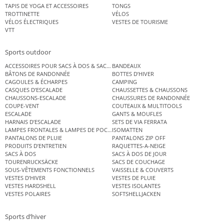
TAPIS DE YOGA ET ACCESSOIRES
TONGS
TROTTINETTE
VÉLOS
VÉLOS ÉLECTRIQUES
VESTES DE TOURISME
VTT
Sports outdoor
ACCESSOIRES POUR SACS À DOS & SACS ÉTANCHES
BANDEAUX
BÂTONS DE RANDONNÉE
BOTTES D’HIVER
CAGOULES & ÉCHARPES
CAMPING
CASQUES D’ESCALADE
CHAUSSETTES & CHAUSSONS
CHAUSSONS-ESCALADE
CHAUSSURES DE RANDONNÉE
COUPE-VENT
COUTEAUX & MULTITOOLS
ESCALADE
GANTS & MOUFLES
HARNAIS D’ESCALADE
SETS DE VIA FERRATA
LAMPES FRONTALES & LAMPES DE POCHE
ISOMATTEN
PANTALONS DE PLUIE
PANTALONS ZIP OFF
PRODUITS D’ENTRETIEN
RAQUETTES-A-NEIGE
SACS À DOS
SACS À DOS DE JOUR
TOURENRUCKSÄCKE
SACS DE COUCHAGE
SOUS-VÊTEMENTS FONCTIONNELS
VAISSELLE & COUVERTS
VESTES D’HIVER
VESTES DE PLUIE
VESTES HARDSHELL
VESTES ISOLANTES
VESTES POLAIRES
SOFTSHELLJACKEN
Sports d’hiver