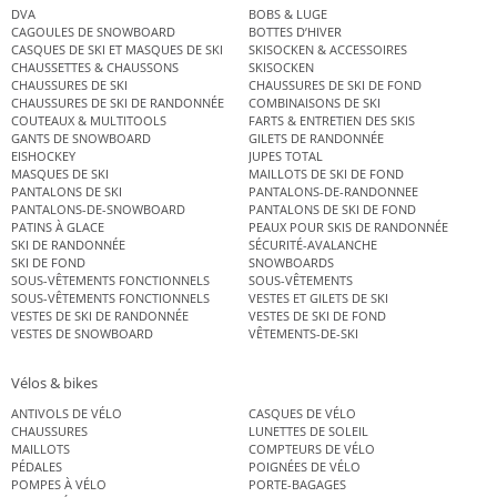
DVA
BOBS & LUGE
CAGOULES DE SNOWBOARD
BOTTES D’HIVER
CASQUES DE SKI ET MASQUES DE SKI
SKISOCKEN & ACCESSOIRES
CHAUSSETTES & CHAUSSONS
SKISOCKEN
CHAUSSURES DE SKI
CHAUSSURES DE SKI DE FOND
CHAUSSURES DE SKI DE RANDONNÉE
COMBINAISONS DE SKI
COUTEAUX & MULTITOOLS
FARTS & ENTRETIEN DES SKIS
GANTS DE SNOWBOARD
GILETS DE RANDONNÉE
EISHOCKEY
JUPES TOTAL
MASQUES DE SKI
MAILLOTS DE SKI DE FOND
PANTALONS DE SKI
PANTALONS-DE-RANDONNEE
PANTALONS-DE-SNOWBOARD
PANTALONS DE SKI DE FOND
PATINS À GLACE
PEAUX POUR SKIS DE RANDONNÉE
SKI DE RANDONNÉE
SÉCURITÉ-AVALANCHE
SKI DE FOND
SNOWBOARDS
SOUS-VÊTEMENTS FONCTIONNELS
SOUS-VÊTEMENTS
SOUS-VÊTEMENTS FONCTIONNELS
VESTES ET GILETS DE SKI
VESTES DE SKI DE RANDONNÉE
VESTES DE SKI DE FOND
VESTES DE SNOWBOARD
VÊTEMENTS-DE-SKI
Vélos & bikes
ANTIVOLS DE VÉLO
CASQUES DE VÉLO
CHAUSSURES
LUNETTES DE SOLEIL
MAILLOTS
COMPTEURS DE VÉLO
PÉDALES
POIGNÉES DE VÉLO
POMPES À VÉLO
PORTE-BAGAGES