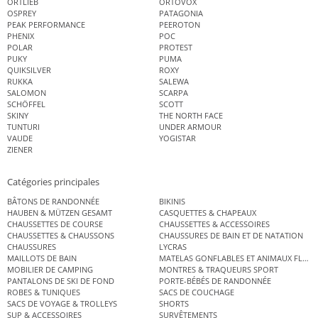
ORTLIEB
ORTOVOX
OSPREY
PATAGONIA
PEAK PERFORMANCE
PEEROTON
PHENIX
POC
POLAR
PROTEST
PUKY
PUMA
QUIKSILVER
ROXY
RUKKA
SALEWA
SALOMON
SCARPA
SCHÖFFEL
SCOTT
SKINY
THE NORTH FACE
TUNTURI
UNDER ARMOUR
VAUDE
YOGISTAR
ZIENER
Catégories principales
BÂTONS DE RANDONNÉE
BIKINIS
HAUBEN & MÜTZEN GESAMT
CASQUETTES & CHAPEAUX
CHAUSSETTES DE COURSE
CHAUSSETTES & ACCESSOIRES
CHAUSSETTES & CHAUSSONS
CHAUSSURES DE BAIN ET DE NATATION
CHAUSSURES
LYCRAS
MAILLOTS DE BAIN
MATELAS GONFLABLES ET ANIMAUX FLOT
MOBILIER DE CAMPING
MONTRES & TRAQUEURS SPORT
PANTALONS DE SKI DE FOND
PORTE-BÉBÉS DE RANDONNÉE
ROBES & TUNIQUES
SACS DE COUCHAGE
SACS DE VOYAGE & TROLLEYS
SHORTS
SUP & ACCESSOIRES
SURVÊTEMENTS