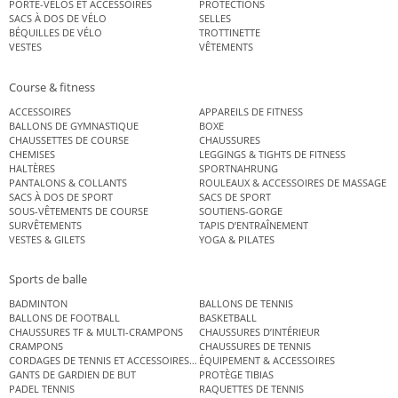
PORTE-VÉLOS ET ACCESSOIRES
PROTECTIONS
SACS À DOS DE VÉLO
SELLES
BÉQUILLES DE VÉLO
TROTTINETTE
VESTES
VÊTEMENTS
Course & fitness
ACCESSOIRES
APPAREILS DE FITNESS
BALLONS DE GYMNASTIQUE
BOXE
CHAUSSETTES DE COURSE
CHAUSSURES
CHEMISES
LEGGINGS & TIGHTS DE FITNESS
HALTÈRES
SPORTNAHRUNG
PANTALONS & COLLANTS
ROULEAUX & ACCESSOIRES DE MASSAGE
SACS À DOS DE SPORT
SACS DE SPORT
SOUS-VÊTEMENTS DE COURSE
SOUTIENS-GORGE
SURVÊTEMENTS
TAPIS D’ENTRAÎNEMENT
VESTES & GILETS
YOGA & PILATES
Sports de balle
BADMINTON
BALLONS DE TENNIS
BALLONS DE FOOTBALL
BASKETBALL
CHAUSSURES TF & MULTI-CRAMPONS
CHAUSSURES D’INTÉRIEUR
CRAMPONS
CHAUSSURES DE TENNIS
CORDAGES DE TENNIS ET ACCESSOIRES DE TENNIS
ÉQUIPEMENT & ACCESSOIRES
GANTS DE GARDIEN DE BUT
PROTÈGE TIBIAS
PADEL TENNIS
RAQUETTES DE TENNIS