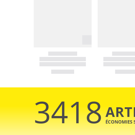
3418
ART
ÉCONOMIES 