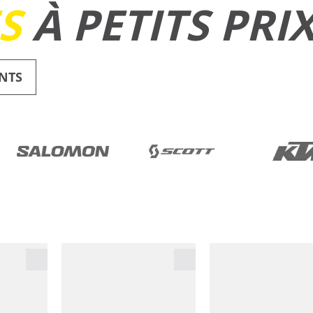
ES
À PETITS PRI
NTS
RUNNING