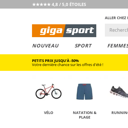
★★★★★ 4,8 / 5,0 ÉTOILES
ALLER CHEZ
PRIX &
PETITS PRIX
NOUVEAU
SPORT
FEMME
VALEUR
PETITS PRIX JUSQU'À -50%
Votre dernière chance sur les offres d'été !
VÉLO
NATATION &
RUNNIN
PLAGE