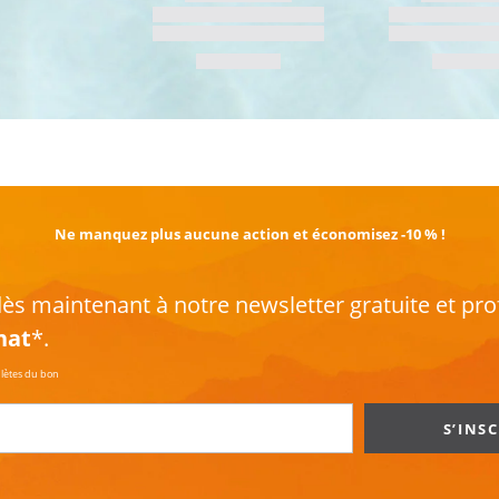
EN SAVOIR PLUS
Ne manquez plus aucune action et économisez -10 % !
s maintenant à notre newsletter gratuite et pro
hat
*.
plètes du bon
S’INS