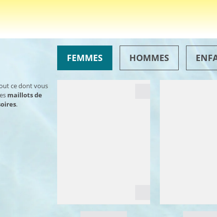
FEMMES
HOMMES
ENF
tout ce dont vous
des
maillots de
oires
.