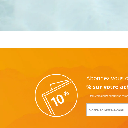
Abonnez-vous dè
% sur votre ac
Tu trouveras
ici
les conditions com