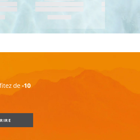
fitez de
-10
CRIRE