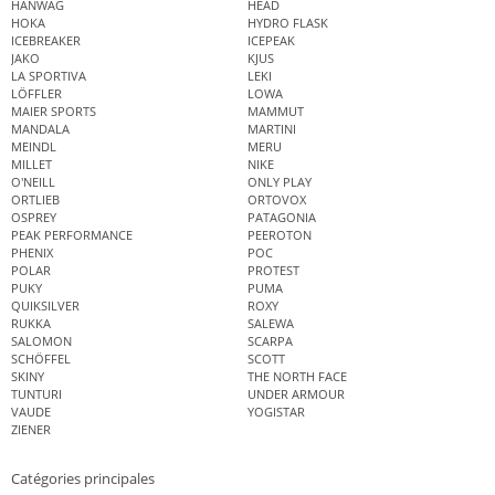
HANWAG
HEAD
HOKA
HYDRO FLASK
ICEBREAKER
ICEPEAK
JAKO
KJUS
LA SPORTIVA
LEKI
LÖFFLER
LOWA
MAIER SPORTS
MAMMUT
MANDALA
MARTINI
MEINDL
MERU
MILLET
NIKE
O'NEILL
ONLY PLAY
ORTLIEB
ORTOVOX
OSPREY
PATAGONIA
PEAK PERFORMANCE
PEEROTON
PHENIX
POC
POLAR
PROTEST
PUKY
PUMA
QUIKSILVER
ROXY
RUKKA
SALEWA
SALOMON
SCARPA
SCHÖFFEL
SCOTT
SKINY
THE NORTH FACE
TUNTURI
UNDER ARMOUR
VAUDE
YOGISTAR
ZIENER
Catégories principales