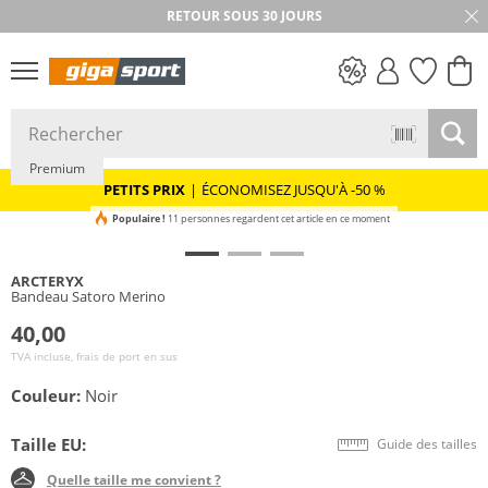
RETOUR SOUS 30 JOURS
Mérinos
PETITS PRIX
Premium
PETITS PRIX
|
ÉCONOMISEZ JUSQU'À -50 %
Populaire !
11 personnes regardent cet article en ce moment
ARCTERYX
Bandeau Satoro Merino
40,00
TVA incluse, frais de port en sus
Couleur:
Noir
Taille EU:
Guide des tailles
Quelle taille me convient ?