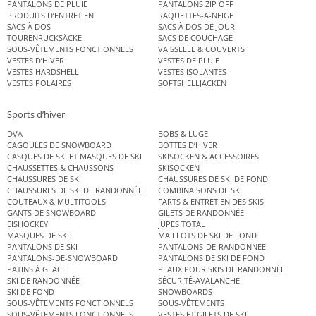
PANTALONS DE PLUIE
PANTALONS ZIP OFF
PRODUITS D’ENTRETIEN
RAQUETTES-A-NEIGE
SACS À DOS
SACS À DOS DE JOUR
TOURENRUCKSÄCKE
SACS DE COUCHAGE
SOUS-VÊTEMENTS FONCTIONNELS
VAISSELLE & COUVERTS
VESTES D’HIVER
VESTES DE PLUIE
VESTES HARDSHELL
VESTES ISOLANTES
VESTES POLAIRES
SOFTSHELLJACKEN
Sports d’hiver
DVA
BOBS & LUGE
CAGOULES DE SNOWBOARD
BOTTES D’HIVER
CASQUES DE SKI ET MASQUES DE SKI
SKISOCKEN & ACCESSOIRES
CHAUSSETTES & CHAUSSONS
SKISOCKEN
CHAUSSURES DE SKI
CHAUSSURES DE SKI DE FOND
CHAUSSURES DE SKI DE RANDONNÉE
COMBINAISONS DE SKI
COUTEAUX & MULTITOOLS
FARTS & ENTRETIEN DES SKIS
GANTS DE SNOWBOARD
GILETS DE RANDONNÉE
EISHOCKEY
JUPES TOTAL
MASQUES DE SKI
MAILLOTS DE SKI DE FOND
PANTALONS DE SKI
PANTALONS-DE-RANDONNEE
PANTALONS-DE-SNOWBOARD
PANTALONS DE SKI DE FOND
PATINS À GLACE
PEAUX POUR SKIS DE RANDONNÉE
SKI DE RANDONNÉE
SÉCURITÉ-AVALANCHE
SKI DE FOND
SNOWBOARDS
SOUS-VÊTEMENTS FONCTIONNELS
SOUS-VÊTEMENTS
SOUS-VÊTEMENTS FONCTIONNELS
VESTES ET GILETS DE SKI