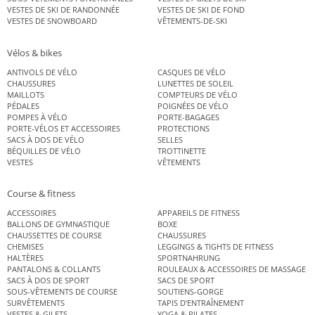
VESTES DE SKI DE RANDONNÉE
VESTES DE SKI DE FOND
VESTES DE SNOWBOARD
VÊTEMENTS-DE-SKI
Vélos & bikes
ANTIVOLS DE VÉLO
CASQUES DE VÉLO
CHAUSSURES
LUNETTES DE SOLEIL
MAILLOTS
COMPTEURS DE VÉLO
PÉDALES
POIGNÉES DE VÉLO
POMPES À VÉLO
PORTE-BAGAGES
PORTE-VÉLOS ET ACCESSOIRES
PROTECTIONS
SACS À DOS DE VÉLO
SELLES
BÉQUILLES DE VÉLO
TROTTINETTE
VESTES
VÊTEMENTS
Course & fitness
ACCESSOIRES
APPAREILS DE FITNESS
BALLONS DE GYMNASTIQUE
BOXE
CHAUSSETTES DE COURSE
CHAUSSURES
CHEMISES
LEGGINGS & TIGHTS DE FITNESS
HALTÈRES
SPORTNAHRUNG
PANTALONS & COLLANTS
ROULEAUX & ACCESSOIRES DE MASSAGE
SACS À DOS DE SPORT
SACS DE SPORT
SOUS-VÊTEMENTS DE COURSE
SOUTIENS-GORGE
SURVÊTEMENTS
TAPIS D’ENTRAÎNEMENT
VESTES & GILETS
YOGA & PILATES