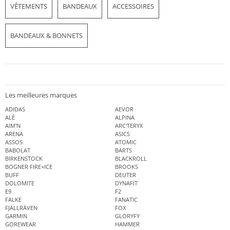
VÊTEMENTS
BANDEAUX
ACCESSOIRES
BANDEAUX & BONNETS
Les meilleures marques
ADIDAS
AEVOR
ALÉ
ALPINA
AIM'N
ARC'TERYX
ARENA
ASICS
ASSOS
ATOMIC
BABOLAT
BARTS
BIRKENSTOCK
BLACKROLL
BOGNER FIRE+ICE
BROOKS
BUFF
DEUTER
DOLOMITE
DYNAFIT
E9
F2
FALKE
FANATIC
FJÄLLRÄVEN
FOX
GARMIN
GLORYFY
GOREWEAR
HAMMER