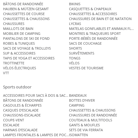
BÂTONS DE RANDONNÉE
BIKINIS
HAUBEN & MÜTZEN GESAMT
CASQUETTES & CHAPEAUX
CHAUSSETTES DE COURSE
CHAUSSETTES & ACCESSOIRES
CHAUSSETTES & CHAUSSONS
CHAUSSURES DE BAIN ET DE NATATION
CHAUSSURES
LYCRAS
MAILLOTS DE BAIN
MATELAS GONFLABLES ET ANIMAUX FLOT
MOBILIER DE CAMPING
MONTRES & TRAQUEURS SPORT
PANTALONS DE SKI DE FOND
PORTE-BÉBÉS DE RANDONNÉE
ROBES & TUNIQUES
SACS DE COUCHAGE
SACS DE VOYAGE & TROLLEYS
SHORTS
SUP & ACCESSOIRES
SURVÊTEMENTS
TAPIS DE YOGA ET ACCESSOIRES
TONGS
TROTTINETTE
VÉLOS
VÉLOS ÉLECTRIQUES
VESTES DE TOURISME
VTT
Sports outdoor
ACCESSOIRES POUR SACS À DOS & SACS ÉTANCHES
BANDEAUX
BÂTONS DE RANDONNÉE
BOTTES D’HIVER
CAGOULES & ÉCHARPES
CAMPING
CASQUES D’ESCALADE
CHAUSSETTES & CHAUSSONS
CHAUSSONS-ESCALADE
CHAUSSURES DE RANDONNÉE
COUPE-VENT
COUTEAUX & MULTITOOLS
ESCALADE
GANTS & MOUFLES
HARNAIS D’ESCALADE
SETS DE VIA FERRATA
LAMPES FRONTALES & LAMPES DE POCHE
ISOMATTEN