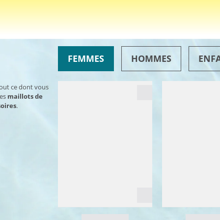
FEMMES
HOMMES
ENF
tout ce dont vous
des
maillots de
oires
.