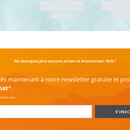
EN SAVOIR PLUS
Ne manquez plus aucune action et économisez -10 % !
s maintenant à notre newsletter gratuite et pro
hat
*.
plètes du bon
S’INS