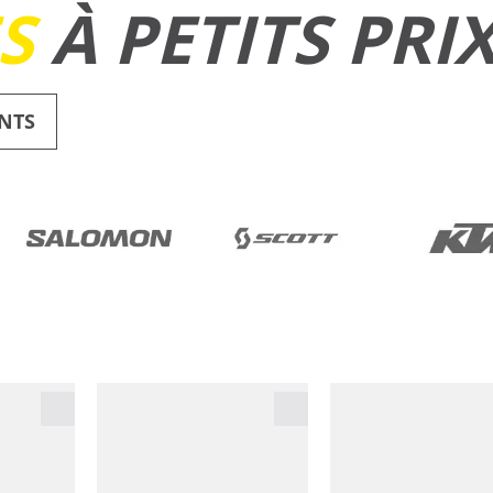
ES
À PETITS PRI
NTS
RUNNING