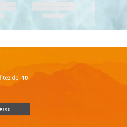
fitez de
-10
CRIRE