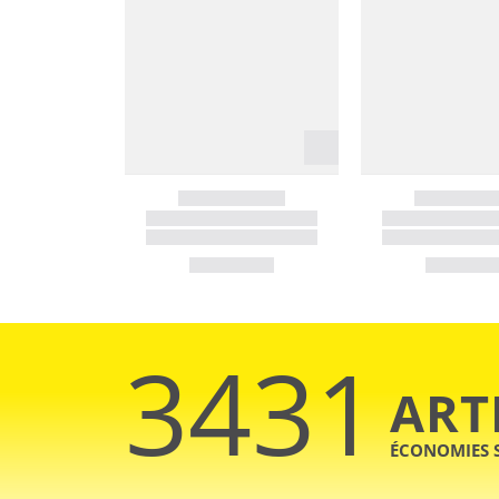
3431
ART
ÉCONOMIES 