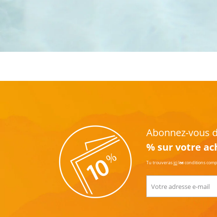
Abonnez-vous dè
% sur votre ac
Tu trouveras
ici
les conditions com