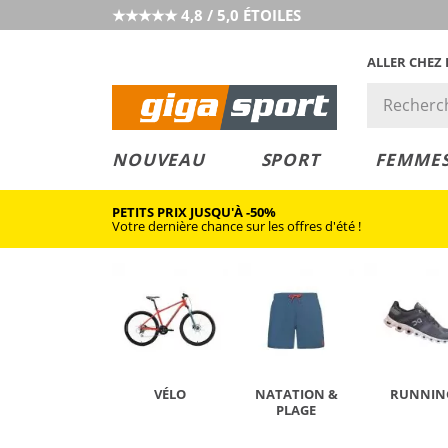
★★★★★ 4,8 / 5,0 ÉTOILES
ALLER CHEZ
PRIX &
PETITS PRIX
NOUVEAU
SPORT
FEMME
VALEUR
PETITS PRIX JUSQU'À -50%
Votre dernière chance sur les offres d'été !
VÉLO
NATATION &
RUNNIN
PLAGE