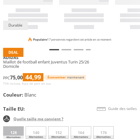
Durable
Populaire !
7 personnes regardent cet article en ce moment
DEAL
ADIDAS
Maillot de football enfant Juventus Turin 25/26
Domicile
44,99
75,00
Économiser
maintenant
PPC
TVA incluse, frais de port en sus
Couleur:
Blanc
Taille EU:
Guide des tailles
Quelle taille me convient ?
128
140
152
164
176
Alternatives
Alternatives
Alternatives
Alternatives
Alternatives