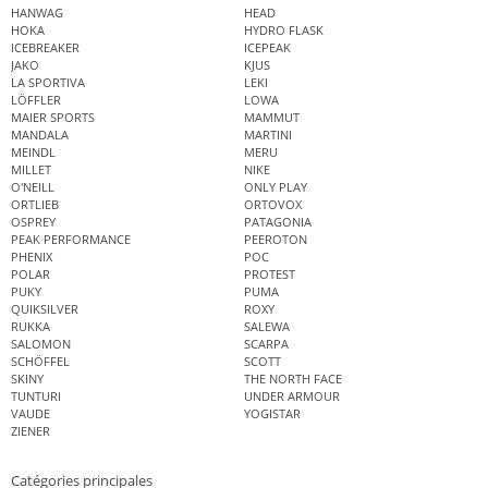
HANWAG
HEAD
HOKA
HYDRO FLASK
ICEBREAKER
ICEPEAK
JAKO
KJUS
LA SPORTIVA
LEKI
LÖFFLER
LOWA
MAIER SPORTS
MAMMUT
MANDALA
MARTINI
MEINDL
MERU
MILLET
NIKE
O'NEILL
ONLY PLAY
ORTLIEB
ORTOVOX
OSPREY
PATAGONIA
PEAK PERFORMANCE
PEEROTON
PHENIX
POC
POLAR
PROTEST
PUKY
PUMA
QUIKSILVER
ROXY
RUKKA
SALEWA
SALOMON
SCARPA
SCHÖFFEL
SCOTT
SKINY
THE NORTH FACE
TUNTURI
UNDER ARMOUR
VAUDE
YOGISTAR
ZIENER
Catégories principales