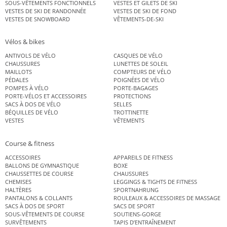
SOUS-VÊTEMENTS FONCTIONNELS
VESTES ET GILETS DE SKI
VESTES DE SKI DE RANDONNÉE
VESTES DE SKI DE FOND
VESTES DE SNOWBOARD
VÊTEMENTS-DE-SKI
Vélos & bikes
ANTIVOLS DE VÉLO
CASQUES DE VÉLO
CHAUSSURES
LUNETTES DE SOLEIL
MAILLOTS
COMPTEURS DE VÉLO
PÉDALES
POIGNÉES DE VÉLO
POMPES À VÉLO
PORTE-BAGAGES
PORTE-VÉLOS ET ACCESSOIRES
PROTECTIONS
SACS À DOS DE VÉLO
SELLES
BÉQUILLES DE VÉLO
TROTTINETTE
VESTES
VÊTEMENTS
Course & fitness
ACCESSOIRES
APPAREILS DE FITNESS
BALLONS DE GYMNASTIQUE
BOXE
CHAUSSETTES DE COURSE
CHAUSSURES
CHEMISES
LEGGINGS & TIGHTS DE FITNESS
HALTÈRES
SPORTNAHRUNG
PANTALONS & COLLANTS
ROULEAUX & ACCESSOIRES DE MASSAGE
SACS À DOS DE SPORT
SACS DE SPORT
SOUS-VÊTEMENTS DE COURSE
SOUTIENS-GORGE
SURVÊTEMENTS
TAPIS D’ENTRAÎNEMENT