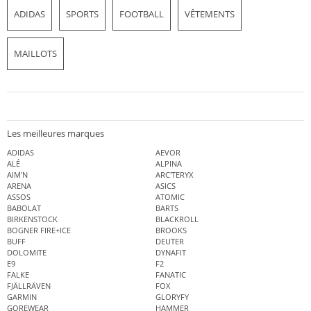
ADIDAS
SPORTS
FOOTBALL
VÊTEMENTS
MAILLOTS
Les meilleures marques
ADIDAS
AEVOR
ALÉ
ALPINA
AIM'N
ARC'TERYX
ARENA
ASICS
ASSOS
ATOMIC
BABOLAT
BARTS
BIRKENSTOCK
BLACKROLL
BOGNER FIRE+ICE
BROOKS
BUFF
DEUTER
DOLOMITE
DYNAFIT
E9
F2
FALKE
FANATIC
FJÄLLRÄVEN
FOX
GARMIN
GLORYFY
GOREWEAR
HAMMER