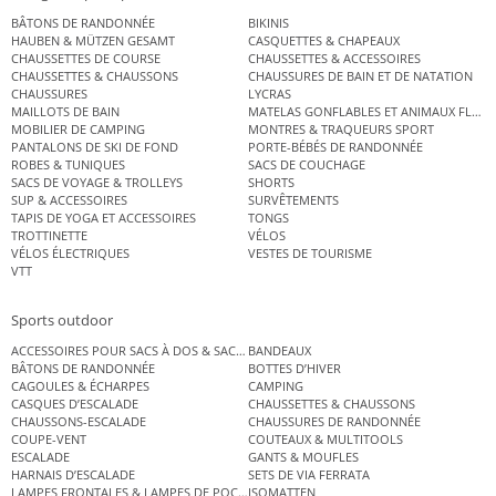
BÂTONS DE RANDONNÉE
BIKINIS
HAUBEN & MÜTZEN GESAMT
CASQUETTES & CHAPEAUX
CHAUSSETTES DE COURSE
CHAUSSETTES & ACCESSOIRES
CHAUSSETTES & CHAUSSONS
CHAUSSURES DE BAIN ET DE NATATION
CHAUSSURES
LYCRAS
MAILLOTS DE BAIN
MATELAS GONFLABLES ET ANIMAUX FLOT
MOBILIER DE CAMPING
MONTRES & TRAQUEURS SPORT
PANTALONS DE SKI DE FOND
PORTE-BÉBÉS DE RANDONNÉE
ROBES & TUNIQUES
SACS DE COUCHAGE
SACS DE VOYAGE & TROLLEYS
SHORTS
SUP & ACCESSOIRES
SURVÊTEMENTS
TAPIS DE YOGA ET ACCESSOIRES
TONGS
TROTTINETTE
VÉLOS
VÉLOS ÉLECTRIQUES
VESTES DE TOURISME
VTT
Sports outdoor
ACCESSOIRES POUR SACS À DOS & SACS ÉTANCHES
BANDEAUX
BÂTONS DE RANDONNÉE
BOTTES D’HIVER
CAGOULES & ÉCHARPES
CAMPING
CASQUES D’ESCALADE
CHAUSSETTES & CHAUSSONS
CHAUSSONS-ESCALADE
CHAUSSURES DE RANDONNÉE
COUPE-VENT
COUTEAUX & MULTITOOLS
ESCALADE
GANTS & MOUFLES
HARNAIS D’ESCALADE
SETS DE VIA FERRATA
LAMPES FRONTALES & LAMPES DE POCHE
ISOMATTEN