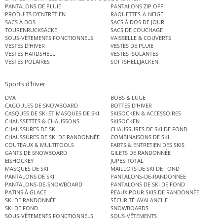
PANTALONS DE PLUIE
PANTALONS ZIP OFF
PRODUITS D’ENTRETIEN
RAQUETTES-A-NEIGE
SACS À DOS
SACS À DOS DE JOUR
TOURENRUCKSÄCKE
SACS DE COUCHAGE
SOUS-VÊTEMENTS FONCTIONNELS
VAISSELLE & COUVERTS
VESTES D’HIVER
VESTES DE PLUIE
VESTES HARDSHELL
VESTES ISOLANTES
VESTES POLAIRES
SOFTSHELLJACKEN
Sports d’hiver
DVA
BOBS & LUGE
CAGOULES DE SNOWBOARD
BOTTES D’HIVER
CASQUES DE SKI ET MASQUES DE SKI
SKISOCKEN & ACCESSOIRES
CHAUSSETTES & CHAUSSONS
SKISOCKEN
CHAUSSURES DE SKI
CHAUSSURES DE SKI DE FOND
CHAUSSURES DE SKI DE RANDONNÉE
COMBINAISONS DE SKI
COUTEAUX & MULTITOOLS
FARTS & ENTRETIEN DES SKIS
GANTS DE SNOWBOARD
GILETS DE RANDONNÉE
EISHOCKEY
JUPES TOTAL
MASQUES DE SKI
MAILLOTS DE SKI DE FOND
PANTALONS DE SKI
PANTALONS-DE-RANDONNEE
PANTALONS-DE-SNOWBOARD
PANTALONS DE SKI DE FOND
PATINS À GLACE
PEAUX POUR SKIS DE RANDONNÉE
SKI DE RANDONNÉE
SÉCURITÉ-AVALANCHE
SKI DE FOND
SNOWBOARDS
SOUS-VÊTEMENTS FONCTIONNELS
SOUS-VÊTEMENTS