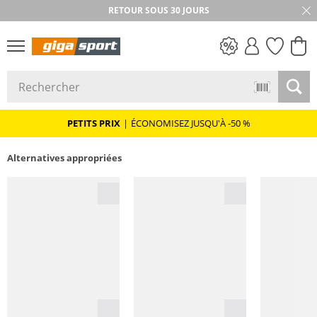
RETOUR SOUS 30 JOURS
PETITS PRIX
PETITS PRIX
|
ÉCONOMISEZ JUSQU'À -50 %
Alternatives appropriées