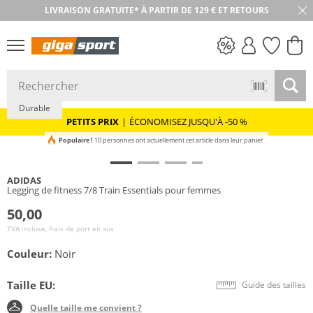
LIVRAISON GRATUITE* À PARTIR DE 129 € ET RETOURS
RETOUR SOUS 30 JOURS
PETITS PRIX
Durable
PETITS PRIX
|
ÉCONOMISEZ JUSQU'À -50 %
Populaire !
10 personnes ont actuellement cet article dans leur panier
ADIDAS
Legging de fitness 7/8 Train Essentials pour femmes
50,00
TVA incluse, frais de port en sus
Couleur:
Noir
Taille EU:
Guide des tailles
Quelle taille me convient ?