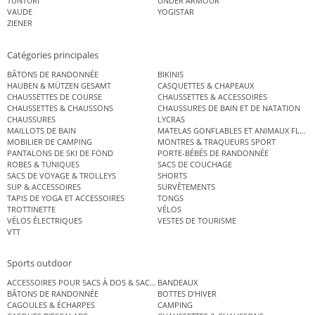
TUNTURI
UNDER ARMOUR
VAUDE
YOGISTAR
ZIENER
Catégories principales
BÂTONS DE RANDONNÉE
BIKINIS
HAUBEN & MÜTZEN GESAMT
CASQUETTES & CHAPEAUX
CHAUSSETTES DE COURSE
CHAUSSETTES & ACCESSOIRES
CHAUSSETTES & CHAUSSONS
CHAUSSURES DE BAIN ET DE NATATION
CHAUSSURES
LYCRAS
MAILLOTS DE BAIN
MATELAS GONFLABLES ET ANIMAUX FLOT
MOBILIER DE CAMPING
MONTRES & TRAQUEURS SPORT
PANTALONS DE SKI DE FOND
PORTE-BÉBÉS DE RANDONNÉE
ROBES & TUNIQUES
SACS DE COUCHAGE
SACS DE VOYAGE & TROLLEYS
SHORTS
SUP & ACCESSOIRES
SURVÊTEMENTS
TAPIS DE YOGA ET ACCESSOIRES
TONGS
TROTTINETTE
VÉLOS
VÉLOS ÉLECTRIQUES
VESTES DE TOURISME
VTT
Sports outdoor
ACCESSOIRES POUR SACS À DOS & SACS ÉTANCHES
BANDEAUX
BÂTONS DE RANDONNÉE
BOTTES D’HIVER
CAGOULES & ÉCHARPES
CAMPING