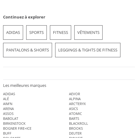
Continuez à explorer
ADIDAS
SPORTS
FITNESS
VÊTEMENTS
PANTALONS & SHORTS
LEGGINGS & TIGHTS DE FITNESS
Les meilleures marques
ADIDAS
AEVOR
ALÉ
ALPINA
AIM'N
ARC'TERYX
ARENA
ASICS
ASSOS
ATOMIC
BABOLAT
BARTS
BIRKENSTOCK
BLACKROLL
BOGNER FIRE+ICE
BROOKS
BUFF
DEUTER