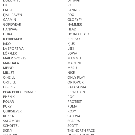
DOLOMITE
DYNAFIT
E9
F2
FALKE
FANATIC
FJÄLLRÄVEN
FOX
GARMIN
GLORYFY
GOREWEAR
HAMMER
HANWAG
HEAD
HOKA
HYDRO FLASK
ICEBREAKER
ICEPEAK
JAKO
KJUS
LA SPORTIVA
LEKI
LÖFFLER
LOWA
MAIER SPORTS
MAMMUT
MANDALA
MARTINI
MEINDL
MERU
MILLET
NIKE
O'NEILL
ONLY PLAY
ORTLIEB
ORTOVOX
OSPREY
PATAGONIA
PEAK PERFORMANCE
PEEROTON
PHENIX
POC
POLAR
PROTEST
PUKY
PUMA
QUIKSILVER
ROXY
RUKKA
SALEWA
SALOMON
SCARPA
SCHÖFFEL
SCOTT
SKINY
THE NORTH FACE