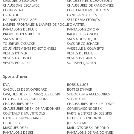
CASQUES D’ESCALADE
CHAUSSETTES & CHAUSSONS
CHAUSSONS-ESCALADE
CHAUSSURES DE RANDONNÉE
COUPE-VENT
COUTEAUX & MULTITOOLS
ESCALADE
GANTS & MOUFLES
HARNAIS D’ESCALADE
SETS DE VIA FERRATA
LAMPES FRONTALES & LAMPES DE POCHE
ISOMATTEN
PANTALONS DE PLUIE
PANTALONS ZIP OFF
PRODUITS D’ENTRETIEN
RAQUETTES-A-NEIGE
SACS À DOS
SACS À DOS DE JOUR
TOURENRUCKSÄCKE
SACS DE COUCHAGE
SOUS-VÊTEMENTS FONCTIONNELS
VAISSELLE & COUVERTS
VESTES D’HIVER
VESTES DE PLUIE
VESTES HARDSHELL
VESTES ISOLANTES
VESTES POLAIRES
SOFTSHELLJACKEN
Sports d’hiver
DVA
BOBS & LUGE
CAGOULES DE SNOWBOARD
BOTTES D’HIVER
CASQUES DE SKI ET MASQUES DE SKI
SKISOCKEN & ACCESSOIRES
CHAUSSETTES & CHAUSSONS
SKISOCKEN
CHAUSSURES DE SKI
CHAUSSURES DE SKI DE FOND
CHAUSSURES DE SKI DE RANDONNÉE
COMBINAISONS DE SKI
COUTEAUX & MULTITOOLS
FARTS & ENTRETIEN DES SKIS
GANTS DE SNOWBOARD
GILETS DE RANDONNÉE
EISHOCKEY
JUPES TOTAL
MASQUES DE SKI
MAILLOTS DE SKI DE FOND
PANTALONS DE SKI
PANTALONS-DE-RANDONNEE