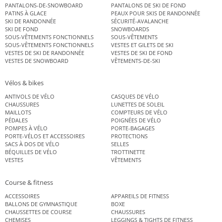
PANTALONS-DE-SNOWBOARD
PANTALONS DE SKI DE FOND
PATINS À GLACE
PEAUX POUR SKIS DE RANDONNÉE
SKI DE RANDONNÉE
SÉCURITÉ-AVALANCHE
SKI DE FOND
SNOWBOARDS
SOUS-VÊTEMENTS FONCTIONNELS
SOUS-VÊTEMENTS
SOUS-VÊTEMENTS FONCTIONNELS
VESTES ET GILETS DE SKI
VESTES DE SKI DE RANDONNÉE
VESTES DE SKI DE FOND
VESTES DE SNOWBOARD
VÊTEMENTS-DE-SKI
Vélos & bikes
ANTIVOLS DE VÉLO
CASQUES DE VÉLO
CHAUSSURES
LUNETTES DE SOLEIL
MAILLOTS
COMPTEURS DE VÉLO
PÉDALES
POIGNÉES DE VÉLO
POMPES À VÉLO
PORTE-BAGAGES
PORTE-VÉLOS ET ACCESSOIRES
PROTECTIONS
SACS À DOS DE VÉLO
SELLES
BÉQUILLES DE VÉLO
TROTTINETTE
VESTES
VÊTEMENTS
Course & fitness
ACCESSOIRES
APPAREILS DE FITNESS
BALLONS DE GYMNASTIQUE
BOXE
CHAUSSETTES DE COURSE
CHAUSSURES
CHEMISES
LEGGINGS & TIGHTS DE FITNESS