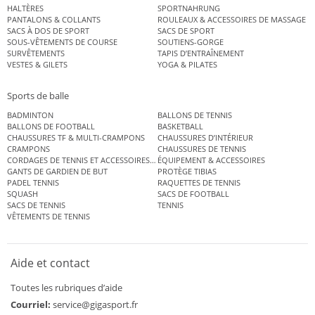
HALTÈRES
SPORTNAHRUNG
PANTALONS & COLLANTS
ROULEAUX & ACCESSOIRES DE MASSAGE
SACS À DOS DE SPORT
SACS DE SPORT
SOUS-VÊTEMENTS DE COURSE
SOUTIENS-GORGE
SURVÊTEMENTS
TAPIS D’ENTRAÎNEMENT
VESTES & GILETS
YOGA & PILATES
Sports de balle
BADMINTON
BALLONS DE TENNIS
BALLONS DE FOOTBALL
BASKETBALL
CHAUSSURES TF & MULTI-CRAMPONS
CHAUSSURES D’INTÉRIEUR
CRAMPONS
CHAUSSURES DE TENNIS
CORDAGES DE TENNIS ET ACCESSOIRES DE TENNIS
ÉQUIPEMENT & ACCESSOIRES
GANTS DE GARDIEN DE BUT
PROTÈGE TIBIAS
PADEL TENNIS
RAQUETTES DE TENNIS
SQUASH
SACS DE FOOTBALL
SACS DE TENNIS
TENNIS
VÊTEMENTS DE TENNIS
Aide et contact
Toutes les rubriques d’aide
Courriel:
service@gigasport.fr