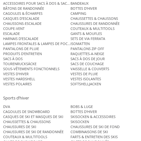
ACCESSOIRES POUR SACS À DOS & SACS ÉTANCHES
BANDEAUX
BÂTONS DE RANDONNÉE
BOTTES D’HIVER
CAGOULES & ÉCHARPES
CAMPING
CASQUES D’ESCALADE
CHAUSSETTES & CHAUSSONS
CHAUSSONS-ESCALADE
CHAUSSURES DE RANDONNÉE
COUPE-VENT
COUTEAUX & MULTITOOLS
ESCALADE
GANTS & MOUFLES
HARNAIS D’ESCALADE
SETS DE VIA FERRATA
LAMPES FRONTALES & LAMPES DE POCHE
ISOMATTEN
PANTALONS DE PLUIE
PANTALONS ZIP OFF
PRODUITS D’ENTRETIEN
RAQUETTES-A-NEIGE
SACS À DOS
SACS À DOS DE JOUR
TOURENRUCKSÄCKE
SACS DE COUCHAGE
SOUS-VÊTEMENTS FONCTIONNELS
VAISSELLE & COUVERTS
VESTES D’HIVER
VESTES DE PLUIE
VESTES HARDSHELL
VESTES ISOLANTES
VESTES POLAIRES
SOFTSHELLJACKEN
Sports d’hiver
DVA
BOBS & LUGE
CAGOULES DE SNOWBOARD
BOTTES D’HIVER
CASQUES DE SKI ET MASQUES DE SKI
SKISOCKEN & ACCESSOIRES
CHAUSSETTES & CHAUSSONS
SKISOCKEN
CHAUSSURES DE SKI
CHAUSSURES DE SKI DE FOND
CHAUSSURES DE SKI DE RANDONNÉE
COMBINAISONS DE SKI
COUTEAUX & MULTITOOLS
FARTS & ENTRETIEN DES SKIS