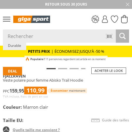
RETOUR SOUS 30 JOURS
PETITS PRIX
Durable
PETITS PRIX
|
ÉCONOMISEZ JUSQU'À -50 %
Populaire !
11 personnes regardent cet article en ce moment
ACHETER LE LOOK
DEAL
FJÄLLRÄVEN
Veste polaire pour femme Abisko Trail Hoodie
110,99
159,95
Économiser
maintenant
PPC
TVA incluse, frais de port en sus
Couleur:
Marron clair
Taille EU:
Guide des tailles
Quelle taille me convient ?