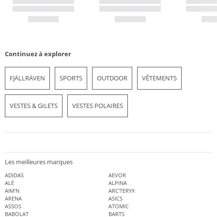
Continuez à explorer
FJÄLLRÄVEN
SPORTS
OUTDOOR
VÊTEMENTS
VESTES & GILETS
VESTES POLAIRES
Les meilleures marques
ADIDAS
AEVOR
ALÉ
ALPINA
AIM'N
ARC'TERYX
ARENA
ASICS
ASSOS
ATOMIC
BABOLAT
BARTS