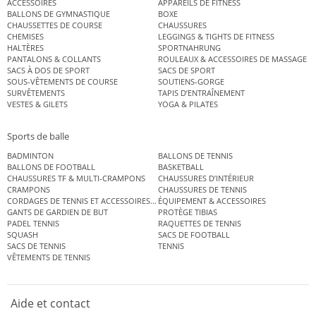
ACCESSOIRES
APPAREILS DE FITNESS
BALLONS DE GYMNASTIQUE
BOXE
CHAUSSETTES DE COURSE
CHAUSSURES
CHEMISES
LEGGINGS & TIGHTS DE FITNESS
HALTÈRES
SPORTNAHRUNG
PANTALONS & COLLANTS
ROULEAUX & ACCESSOIRES DE MASSAGE
SACS À DOS DE SPORT
SACS DE SPORT
SOUS-VÊTEMENTS DE COURSE
SOUTIENS-GORGE
SURVÊTEMENTS
TAPIS D’ENTRAÎNEMENT
VESTES & GILETS
YOGA & PILATES
Sports de balle
BADMINTON
BALLONS DE TENNIS
BALLONS DE FOOTBALL
BASKETBALL
CHAUSSURES TF & MULTI-CRAMPONS
CHAUSSURES D’INTÉRIEUR
CRAMPONS
CHAUSSURES DE TENNIS
CORDAGES DE TENNIS ET ACCESSOIRES DE TENNIS
ÉQUIPEMENT & ACCESSOIRES
GANTS DE GARDIEN DE BUT
PROTÈGE TIBIAS
PADEL TENNIS
RAQUETTES DE TENNIS
SQUASH
SACS DE FOOTBALL
SACS DE TENNIS
TENNIS
VÊTEMENTS DE TENNIS
Aide et contact