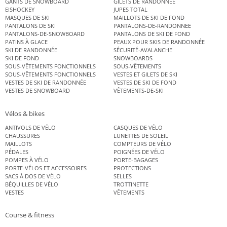
GANTS DE SNOWBOARD
GILETS DE RANDONNÉE
EISHOCKEY
JUPES TOTAL
MASQUES DE SKI
MAILLOTS DE SKI DE FOND
PANTALONS DE SKI
PANTALONS-DE-RANDONNEE
PANTALONS-DE-SNOWBOARD
PANTALONS DE SKI DE FOND
PATINS À GLACE
PEAUX POUR SKIS DE RANDONNÉE
SKI DE RANDONNÉE
SÉCURITÉ-AVALANCHE
SKI DE FOND
SNOWBOARDS
SOUS-VÊTEMENTS FONCTIONNELS
SOUS-VÊTEMENTS
SOUS-VÊTEMENTS FONCTIONNELS
VESTES ET GILETS DE SKI
VESTES DE SKI DE RANDONNÉE
VESTES DE SKI DE FOND
VESTES DE SNOWBOARD
VÊTEMENTS-DE-SKI
Vélos & bikes
ANTIVOLS DE VÉLO
CASQUES DE VÉLO
CHAUSSURES
LUNETTES DE SOLEIL
MAILLOTS
COMPTEURS DE VÉLO
PÉDALES
POIGNÉES DE VÉLO
POMPES À VÉLO
PORTE-BAGAGES
PORTE-VÉLOS ET ACCESSOIRES
PROTECTIONS
SACS À DOS DE VÉLO
SELLES
BÉQUILLES DE VÉLO
TROTTINETTE
VESTES
VÊTEMENTS
Course & fitness