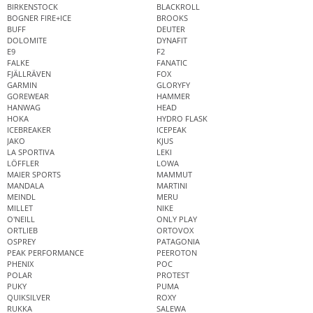
BIRKENSTOCK
BLACKROLL
BOGNER FIRE+ICE
BROOKS
BUFF
DEUTER
DOLOMITE
DYNAFIT
E9
F2
FALKE
FANATIC
FJÄLLRÄVEN
FOX
GARMIN
GLORYFY
GOREWEAR
HAMMER
HANWAG
HEAD
HOKA
HYDRO FLASK
ICEBREAKER
ICEPEAK
JAKO
KJUS
LA SPORTIVA
LEKI
LÖFFLER
LOWA
MAIER SPORTS
MAMMUT
MANDALA
MARTINI
MEINDL
MERU
MILLET
NIKE
O'NEILL
ONLY PLAY
ORTLIEB
ORTOVOX
OSPREY
PATAGONIA
PEAK PERFORMANCE
PEEROTON
PHENIX
POC
POLAR
PROTEST
PUKY
PUMA
QUIKSILVER
ROXY
RUKKA
SALEWA