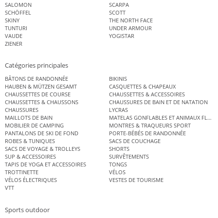
SALOMON
SCARPA
SCHÖFFEL
SCOTT
SKINY
THE NORTH FACE
TUNTURI
UNDER ARMOUR
VAUDE
YOGISTAR
ZIENER
Catégories principales
BÂTONS DE RANDONNÉE
BIKINIS
HAUBEN & MÜTZEN GESAMT
CASQUETTES & CHAPEAUX
CHAUSSETTES DE COURSE
CHAUSSETTES & ACCESSOIRES
CHAUSSETTES & CHAUSSONS
CHAUSSURES DE BAIN ET DE NATATION
CHAUSSURES
LYCRAS
MAILLOTS DE BAIN
MATELAS GONFLABLES ET ANIMAUX FLOT
MOBILIER DE CAMPING
MONTRES & TRAQUEURS SPORT
PANTALONS DE SKI DE FOND
PORTE-BÉBÉS DE RANDONNÉE
ROBES & TUNIQUES
SACS DE COUCHAGE
SACS DE VOYAGE & TROLLEYS
SHORTS
SUP & ACCESSOIRES
SURVÊTEMENTS
TAPIS DE YOGA ET ACCESSOIRES
TONGS
TROTTINETTE
VÉLOS
VÉLOS ÉLECTRIQUES
VESTES DE TOURISME
VTT
Sports outdoor