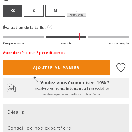
XS
S
M
L
Alternatives
Évaluation de la taille :
?
Coupe étroite
assorti
coupe ample
Attention:
Plus que 2 pièce disponible !
AJOUTER AU PANIER
Voulez-vous économiser -10% ?
Inscrivez-vous
maintenant
à la newsletter.
Veuillez respecter les conditions du bon d'achat.
Détails
Conseil de nos expert*e*s