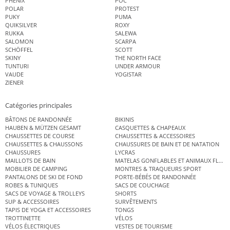
PHENIX
POC
POLAR
PROTEST
PUKY
PUMA
QUIKSILVER
ROXY
RUKKA
SALEWA
SALOMON
SCARPA
SCHÖFFEL
SCOTT
SKINY
THE NORTH FACE
TUNTURI
UNDER ARMOUR
VAUDE
YOGISTAR
ZIENER
Catégories principales
BÂTONS DE RANDONNÉE
BIKINIS
HAUBEN & MÜTZEN GESAMT
CASQUETTES & CHAPEAUX
CHAUSSETTES DE COURSE
CHAUSSETTES & ACCESSOIRES
CHAUSSETTES & CHAUSSONS
CHAUSSURES DE BAIN ET DE NATATION
CHAUSSURES
LYCRAS
MAILLOTS DE BAIN
MATELAS GONFLABLES ET ANIMAUX FLOT
MOBILIER DE CAMPING
MONTRES & TRAQUEURS SPORT
PANTALONS DE SKI DE FOND
PORTE-BÉBÉS DE RANDONNÉE
ROBES & TUNIQUES
SACS DE COUCHAGE
SACS DE VOYAGE & TROLLEYS
SHORTS
SUP & ACCESSOIRES
SURVÊTEMENTS
TAPIS DE YOGA ET ACCESSOIRES
TONGS
TROTTINETTE
VÉLOS
VÉLOS ÉLECTRIQUES
VESTES DE TOURISME