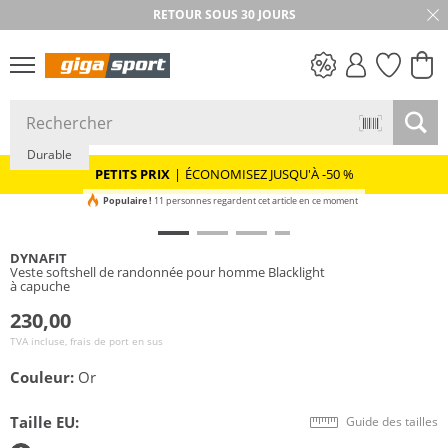
RETOUR SOUS 30 JOURS
PETITS PRIX
Durable
PETITS PRIX
|
ÉCONOMISEZ JUSQU'À -50 %
Populaire !
11 personnes regardent cet article en ce moment
DYNAFIT
Veste softshell de randonnée pour homme Blacklight
à capuche
230,00
TVA incluse, frais de port en sus
Couleur:
Or
Taille EU:
Guide des tailles