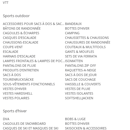
VTT
Sports outdoor
ACCESSOIRES POUR SACS À DOS & SACS ÉTANCHES
BANDEAUX
BÂTONS DE RANDONNÉE
BOTTES D’HIVER
CAGOULES & ÉCHARPES
CAMPING
CASQUES D’ESCALADE
CHAUSSETTES & CHAUSSONS
CHAUSSONS-ESCALADE
CHAUSSURES DE RANDONNÉE
COUPE-VENT
COUTEAUX & MULTITOOLS
ESCALADE
GANTS & MOUFLES
HARNAIS D’ESCALADE
SETS DE VIA FERRATA
LAMPES FRONTALES & LAMPES DE POCHE
ISOMATTEN
PANTALONS DE PLUIE
PANTALONS ZIP OFF
PRODUITS D’ENTRETIEN
RAQUETTES-A-NEIGE
SACS À DOS
SACS À DOS DE JOUR
TOURENRUCKSÄCKE
SACS DE COUCHAGE
SOUS-VÊTEMENTS FONCTIONNELS
VAISSELLE & COUVERTS
VESTES D’HIVER
VESTES DE PLUIE
VESTES HARDSHELL
VESTES ISOLANTES
VESTES POLAIRES
SOFTSHELLJACKEN
Sports d’hiver
DVA
BOBS & LUGE
CAGOULES DE SNOWBOARD
BOTTES D’HIVER
CASQUES DE SKI ET MASQUES DE SKI
SKISOCKEN & ACCESSOIRES