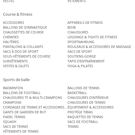
VESTES
VÊTEMENTS
Course & fitness
ACCESSOIRES
APPAREILS DE FITNESS
BALLONS DE GYMNASTIQUE
BOXE
CHAUSSETTES DE COURSE
CHAUSSURES
CHEMISES
LEGGINGS & TIGHTS DE FITNESS
HALTÈRES
SPORTNAHRUNG
PANTALONS & COLLANTS
ROULEAUX & ACCESSOIRES DE MASSAGE
SACS À DOS DE SPORT
SACS DE SPORT
SOUS-VÊTEMENTS DE COURSE
SOUTIENS-GORGE
SURVÊTEMENTS
TAPIS D’ENTRAÎNEMENT
VESTES & GILETS
YOGA & PILATES
Sports de balle
BADMINTON
BALLONS DE TENNIS
BALLONS DE FOOTBALL
BASKETBALL
CHAUSSURES TF & MULTI-CRAMPONS
CHAUSSURES D’INTÉRIEUR
CRAMPONS
CHAUSSURES DE TENNIS
CORDAGES DE TENNIS ET ACCESSOIRES DE TENNIS
ÉQUIPEMENT & ACCESSOIRES
GANTS DE GARDIEN DE BUT
PROTÈGE TIBIAS
PADEL TENNIS
RAQUETTES DE TENNIS
SQUASH
SACS DE FOOTBALL
SACS DE TENNIS
TENNIS
VÊTEMENTS DE TENNIS