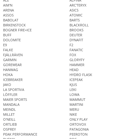
ALÉ
ALPINA
AIM'N
ARC'TERYX
ARENA
ASICS
ASSOS
ATOMIC
BABOLAT
BARTS
BIRKENSTOCK
BLACKROLL
BOGNER FIRE+ICE
BROOKS
BUFF
DEUTER
DOLOMITE
DYNAFIT
E9
F2
FALKE
FANATIC
FJÄLLRÄVEN
FOX
GARMIN
GLORYFY
GOREWEAR
HAMMER
HANWAG
HEAD
HOKA
HYDRO FLASK
ICEBREAKER
ICEPEAK
JAKO
KJUS
LA SPORTIVA
LEKI
LÖFFLER
LOWA
MAIER SPORTS
MAMMUT
MANDALA
MARTINI
MEINDL
MERU
MILLET
NIKE
O'NEILL
ONLY PLAY
ORTLIEB
ORTOVOX
OSPREY
PATAGONIA
PEAK PERFORMANCE
PEEROTON