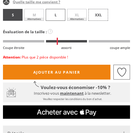
Quelle taille me convient ?
S
M
L
XL
XXL
Alternatives
Alternatives
Évaluation de la taille :
?
Coupe étroite
assorti
coupe ample
Attention:
Plus que 2 pièce disponible !
AJOUTER AU PANIER
Voulez-vous économiser -10% ?
Inscrivez-vous
maintenant
à la newsletter.
Veuillez respecter les conditions du bon d'achat.