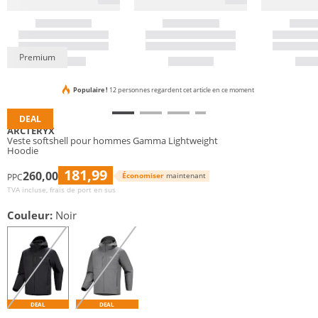
Premium
Populaire !
12 personnes regardent cet article en ce moment
DEAL
ARCTERYX
Veste softshell pour hommes Gamma Lightweight
Hoodie
181,99
260,00
Économiser
maintenant
PPC
TVA incluse, frais de port en sus
Couleur:
Noir
DEAL
DEAL