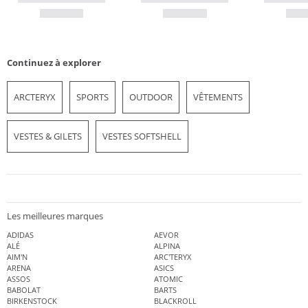
Continuez à explorer
ARCTERYX
SPORTS
OUTDOOR
VÊTEMENTS
VESTES & GILETS
VESTES SOFTSHELL
Les meilleures marques
ADIDAS
AEVOR
ALÉ
ALPINA
AIM'N
ARC'TERYX
ARENA
ASICS
ASSOS
ATOMIC
BABOLAT
BARTS
BIRKENSTOCK
BLACKROLL