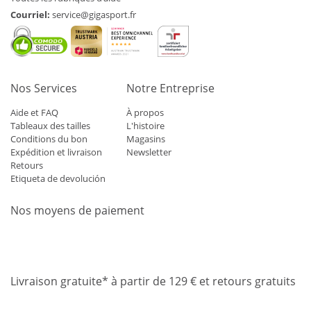
Courriel:
service@gigasport.fr
Nos Services
Notre Entreprise
Aide et FAQ
À propos
Tableaux des tailles
L'histoire
Conditions du bon
Magasins
Expédition et livraison
Newsletter
Retours
Etiqueta de devolución
Nos moyens de paiement
Mastercard
Visa
Diners
Applepay
Amazon
Paypal
Klarn
Livraison gratuite* à partir de 129 € et retours gratuits