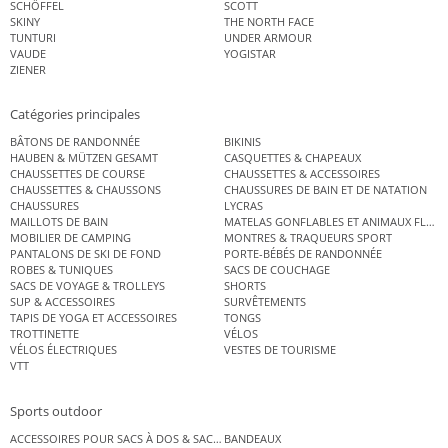
SCHÖFFEL
SCOTT
SKINY
THE NORTH FACE
TUNTURI
UNDER ARMOUR
VAUDE
YOGISTAR
ZIENER
Catégories principales
BÂTONS DE RANDONNÉE
BIKINIS
HAUBEN & MÜTZEN GESAMT
CASQUETTES & CHAPEAUX
CHAUSSETTES DE COURSE
CHAUSSETTES & ACCESSOIRES
CHAUSSETTES & CHAUSSONS
CHAUSSURES DE BAIN ET DE NATATION
CHAUSSURES
LYCRAS
MAILLOTS DE BAIN
MATELAS GONFLABLES ET ANIMAUX FLOT
MOBILIER DE CAMPING
MONTRES & TRAQUEURS SPORT
PANTALONS DE SKI DE FOND
PORTE-BÉBÉS DE RANDONNÉE
ROBES & TUNIQUES
SACS DE COUCHAGE
SACS DE VOYAGE & TROLLEYS
SHORTS
SUP & ACCESSOIRES
SURVÊTEMENTS
TAPIS DE YOGA ET ACCESSOIRES
TONGS
TROTTINETTE
VÉLOS
VÉLOS ÉLECTRIQUES
VESTES DE TOURISME
VTT
Sports outdoor
ACCESSOIRES POUR SACS À DOS & SACS ÉTANCHES
BANDEAUX