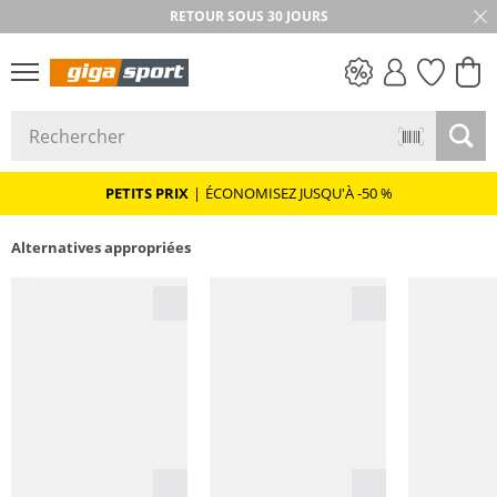
RETOUR SOUS 30 JOURS
PETITS PRIX
PETITS PRIX
|
ÉCONOMISEZ JUSQU'À -50 %
Alternatives appropriées