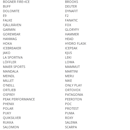
BOGNER FIRE+ICE
BROOKS
BUFF
DEUTER
DOLOMITE
DYNAFIT
E9
F2
FALKE
FANATIC
FJÄLLRÄVEN
FOX
GARMIN
GLORYFY
GOREWEAR
HAMMER
HANWAG
HEAD
HOKA
HYDRO FLASK
ICEBREAKER
ICEPEAK
JAKO
KJUS
LA SPORTIVA
LEKI
LÖFFLER
LOWA
MAIER SPORTS
MAMMUT
MANDALA
MARTINI
MEINDL
MERU
MILLET
NIKE
O'NEILL
ONLY PLAY
ORTLIEB
ORTOVOX
OSPREY
PATAGONIA
PEAK PERFORMANCE
PEEROTON
PHENIX
POC
POLAR
PROTEST
PUKY
PUMA
QUIKSILVER
ROXY
RUKKA
SALEWA
SALOMON
SCARPA