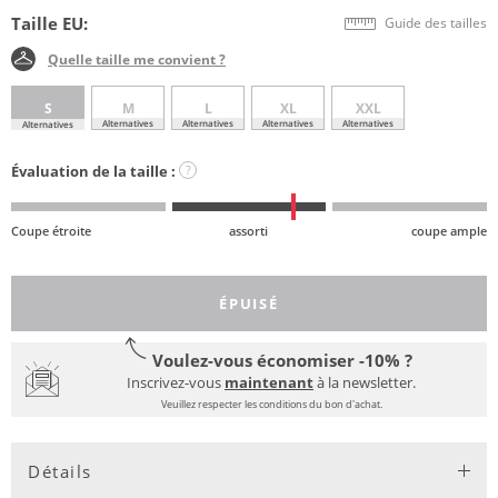
Taille EU:
Guide des tailles
Quelle taille me convient ?
S
M
L
XL
XXL
Alternatives
Alternatives
Alternatives
Alternatives
Alternatives
Évaluation de la taille :
?
Coupe étroite
assorti
coupe ample
ÉPUISÉ
Voulez-vous économiser -10% ?
Inscrivez-vous
maintenant
à la newsletter.
Veuillez respecter les conditions du bon d'achat.
Détails