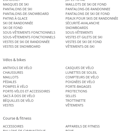
MASQUES DE SKI
MAILLOTS DE SKI DE FOND
PANTALONS DE SKI
PANTALONS-DE-RANDONNEE
PANTALONS-DE-SNOWBOARD
PANTALONS DE SKI DE FOND
PATINS À GLACE
PEAUX POUR SKIS DE RANDONNÉE
SKI DE RANDONNÉE
SÉCURITÉ-AVALANCHE
SKI DE FOND
SNOWBOARDS
SOUS-VÊTEMENTS FONCTIONNELS
SOUS-VÊTEMENTS
SOUS-VÊTEMENTS FONCTIONNELS
VESTES ET GILETS DE SKI
VESTES DE SKI DE RANDONNÉE
VESTES DE SKI DE FOND
VESTES DE SNOWBOARD
VÊTEMENTS-DE-SKI
Vélos & bikes
ANTIVOLS DE VÉLO
CASQUES DE VÉLO
CHAUSSURES
LUNETTES DE SOLEIL
MAILLOTS
COMPTEURS DE VÉLO
PÉDALES
POIGNÉES DE VÉLO
POMPES À VÉLO
PORTE-BAGAGES
PORTE-VÉLOS ET ACCESSOIRES
PROTECTIONS
SACS À DOS DE VÉLO
SELLES
BÉQUILLES DE VÉLO
TROTTINETTE
VESTES
VÊTEMENTS
Course & fitness
ACCESSOIRES
APPAREILS DE FITNESS
BALLONS DE GYMNASTIQUE
BOXE