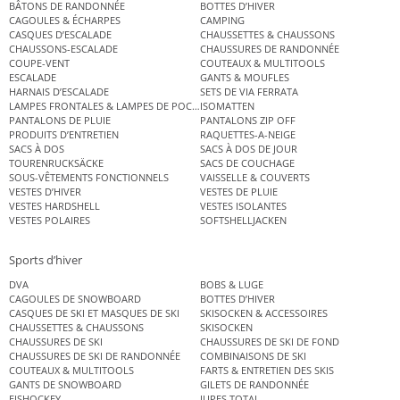
BÂTONS DE RANDONNÉE
BOTTES D’HIVER
CAGOULES & ÉCHARPES
CAMPING
CASQUES D’ESCALADE
CHAUSSETTES & CHAUSSONS
CHAUSSONS-ESCALADE
CHAUSSURES DE RANDONNÉE
COUPE-VENT
COUTEAUX & MULTITOOLS
ESCALADE
GANTS & MOUFLES
HARNAIS D’ESCALADE
SETS DE VIA FERRATA
LAMPES FRONTALES & LAMPES DE POCHE
ISOMATTEN
PANTALONS DE PLUIE
PANTALONS ZIP OFF
PRODUITS D’ENTRETIEN
RAQUETTES-A-NEIGE
SACS À DOS
SACS À DOS DE JOUR
TOURENRUCKSÄCKE
SACS DE COUCHAGE
SOUS-VÊTEMENTS FONCTIONNELS
VAISSELLE & COUVERTS
VESTES D’HIVER
VESTES DE PLUIE
VESTES HARDSHELL
VESTES ISOLANTES
VESTES POLAIRES
SOFTSHELLJACKEN
Sports d’hiver
DVA
BOBS & LUGE
CAGOULES DE SNOWBOARD
BOTTES D’HIVER
CASQUES DE SKI ET MASQUES DE SKI
SKISOCKEN & ACCESSOIRES
CHAUSSETTES & CHAUSSONS
SKISOCKEN
CHAUSSURES DE SKI
CHAUSSURES DE SKI DE FOND
CHAUSSURES DE SKI DE RANDONNÉE
COMBINAISONS DE SKI
COUTEAUX & MULTITOOLS
FARTS & ENTRETIEN DES SKIS
GANTS DE SNOWBOARD
GILETS DE RANDONNÉE
EISHOCKEY
JUPES TOTAL