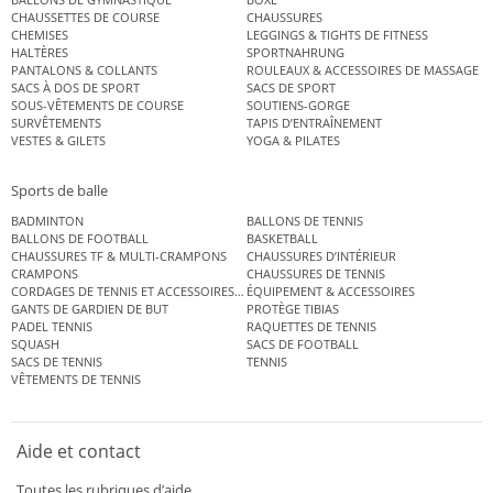
CHAUSSETTES DE COURSE
CHAUSSURES
CHEMISES
LEGGINGS & TIGHTS DE FITNESS
HALTÈRES
SPORTNAHRUNG
PANTALONS & COLLANTS
ROULEAUX & ACCESSOIRES DE MASSAGE
SACS À DOS DE SPORT
SACS DE SPORT
SOUS-VÊTEMENTS DE COURSE
SOUTIENS-GORGE
SURVÊTEMENTS
TAPIS D’ENTRAÎNEMENT
VESTES & GILETS
YOGA & PILATES
Sports de balle
BADMINTON
BALLONS DE TENNIS
BALLONS DE FOOTBALL
BASKETBALL
CHAUSSURES TF & MULTI-CRAMPONS
CHAUSSURES D’INTÉRIEUR
CRAMPONS
CHAUSSURES DE TENNIS
CORDAGES DE TENNIS ET ACCESSOIRES DE TENNIS
ÉQUIPEMENT & ACCESSOIRES
GANTS DE GARDIEN DE BUT
PROTÈGE TIBIAS
PADEL TENNIS
RAQUETTES DE TENNIS
SQUASH
SACS DE FOOTBALL
SACS DE TENNIS
TENNIS
VÊTEMENTS DE TENNIS
Aide et contact
Toutes les rubriques d’aide