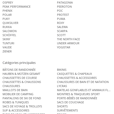
OSPREY
PATAGONIA
PEAK PERFORMANCE
PEEROTON
PHENIX
POC
POLAR
PROTEST
PUKY
PUMA
QUIKSILVER
ROXY
RUKKA
SALEWA
SALOMON
SCARPA
SCHÖFFEL
SCOTT
SKINY
THE NORTH FACE
TUNTURI
UNDER ARMOUR
VAUDE
YOGISTAR
ZIENER
Catégories principales
BÂTONS DE RANDONNÉE
BIKINIS
HAUBEN & MÜTZEN GESAMT
CASQUETTES & CHAPEAUX
CHAUSSETTES DE COURSE
CHAUSSETTES & ACCESSOIRES
CHAUSSETTES & CHAUSSONS
CHAUSSURES DE BAIN ET DE NATATION
CHAUSSURES
LYCRAS
MAILLOTS DE BAIN
MATELAS GONFLABLES ET ANIMAUX FLOT
MOBILIER DE CAMPING
MONTRES & TRAQUEURS SPORT
PANTALONS DE SKI DE FOND
PORTE-BÉBÉS DE RANDONNÉE
ROBES & TUNIQUES
SACS DE COUCHAGE
SACS DE VOYAGE & TROLLEYS
SHORTS
SUP & ACCESSOIRES
SURVÊTEMENTS