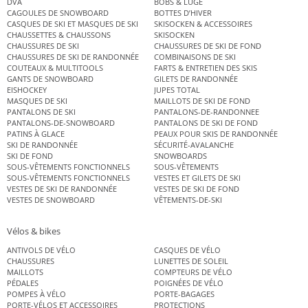
DVA
BOBS & LUGE
CAGOULES DE SNOWBOARD
BOTTES D’HIVER
CASQUES DE SKI ET MASQUES DE SKI
SKISOCKEN & ACCESSOIRES
CHAUSSETTES & CHAUSSONS
SKISOCKEN
CHAUSSURES DE SKI
CHAUSSURES DE SKI DE FOND
CHAUSSURES DE SKI DE RANDONNÉE
COMBINAISONS DE SKI
COUTEAUX & MULTITOOLS
FARTS & ENTRETIEN DES SKIS
GANTS DE SNOWBOARD
GILETS DE RANDONNÉE
EISHOCKEY
JUPES TOTAL
MASQUES DE SKI
MAILLOTS DE SKI DE FOND
PANTALONS DE SKI
PANTALONS-DE-RANDONNEE
PANTALONS-DE-SNOWBOARD
PANTALONS DE SKI DE FOND
PATINS À GLACE
PEAUX POUR SKIS DE RANDONNÉE
SKI DE RANDONNÉE
SÉCURITÉ-AVALANCHE
SKI DE FOND
SNOWBOARDS
SOUS-VÊTEMENTS FONCTIONNELS
SOUS-VÊTEMENTS
SOUS-VÊTEMENTS FONCTIONNELS
VESTES ET GILETS DE SKI
VESTES DE SKI DE RANDONNÉE
VESTES DE SKI DE FOND
VESTES DE SNOWBOARD
VÊTEMENTS-DE-SKI
Vélos & bikes
ANTIVOLS DE VÉLO
CASQUES DE VÉLO
CHAUSSURES
LUNETTES DE SOLEIL
MAILLOTS
COMPTEURS DE VÉLO
PÉDALES
POIGNÉES DE VÉLO
POMPES À VÉLO
PORTE-BAGAGES
PORTE-VÉLOS ET ACCESSOIRES
PROTECTIONS