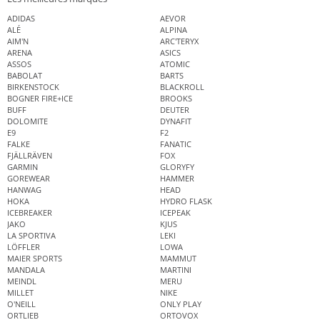
ADIDAS
AEVOR
ALÉ
ALPINA
AIM'N
ARC'TERYX
ARENA
ASICS
ASSOS
ATOMIC
BABOLAT
BARTS
BIRKENSTOCK
BLACKROLL
BOGNER FIRE+ICE
BROOKS
BUFF
DEUTER
DOLOMITE
DYNAFIT
E9
F2
FALKE
FANATIC
FJÄLLRÄVEN
FOX
GARMIN
GLORYFY
GOREWEAR
HAMMER
HANWAG
HEAD
HOKA
HYDRO FLASK
ICEBREAKER
ICEPEAK
JAKO
KJUS
LA SPORTIVA
LEKI
LÖFFLER
LOWA
MAIER SPORTS
MAMMUT
MANDALA
MARTINI
MEINDL
MERU
MILLET
NIKE
O'NEILL
ONLY PLAY
ORTLIEB
ORTOVOX