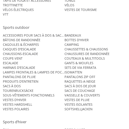
TAPIS DE YOGA ET ACCESSOIRES
TONGS
TROTTINETTE
VÉLOS
VÉLOS ÉLECTRIQUES
VESTES DE TOURISME
VTT
Sports outdoor
ACCESSOIRES POUR SACS À DOS & SACS ÉTANCHES
BANDEAUX
BÂTONS DE RANDONNÉE
BOTTES D’HIVER
CAGOULES & ÉCHARPES
CAMPING
CASQUES D’ESCALADE
CHAUSSETTES & CHAUSSONS
CHAUSSONS-ESCALADE
CHAUSSURES DE RANDONNÉE
COUPE-VENT
COUTEAUX & MULTITOOLS
ESCALADE
GANTS & MOUFLES
HARNAIS D’ESCALADE
SETS DE VIA FERRATA
LAMPES FRONTALES & LAMPES DE POCHE
ISOMATTEN
PANTALONS DE PLUIE
PANTALONS ZIP OFF
PRODUITS D’ENTRETIEN
RAQUETTES-A-NEIGE
SACS À DOS
SACS À DOS DE JOUR
TOURENRUCKSÄCKE
SACS DE COUCHAGE
SOUS-VÊTEMENTS FONCTIONNELS
VAISSELLE & COUVERTS
VESTES D’HIVER
VESTES DE PLUIE
VESTES HARDSHELL
VESTES ISOLANTES
VESTES POLAIRES
SOFTSHELLJACKEN
Sports d’hiver