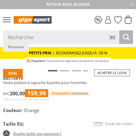
RETOUR SOUS 30 JOURS
PETITS PRIX
Premium
PETITS PRIX
|
ÉCONOMISEZ JUSQU'À -50 %
Populaire !
10 personnes regardent cet article en ce moment
ACHETER LE LOOK
DEAL
ARCTERYX
Veste polaire à capuche Kyanite pour hommes
159,99
200,00
Économiser
maintenant
PPC
TVA incluse, frais de port en sus
Couleur:
Orange
Taille EU:
Guide des tailles
Quelle taille me convient ?