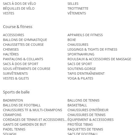
SACS À DOS DE VÉLO
SELLES
BÉQUILLES DE VÉLO
TROTTINETTE
VESTES
VÊTEMENTS
Course & fitness
ACCESSOIRES
APPAREILS DE FITNESS
BALLONS DE GYMNASTIQUE
BOXE
CHAUSSETTES DE COURSE
CHAUSSURES
CHEMISES
LEGGINGS & TIGHTS DE FITNESS
HALTÈRES
SPORTNAHRUNG
PANTALONS & COLLANTS
ROULEAUX & ACCESSOIRES DE MASSAGE
SACS À DOS DE SPORT
SACS DE SPORT
SOUS-VÊTEMENTS DE COURSE
SOUTIENS-GORGE
SURVÊTEMENTS
TAPIS D’ENTRAÎNEMENT
VESTES & GILETS
YOGA & PILATES
Sports de balle
BADMINTON
BALLONS DE TENNIS
BALLONS DE FOOTBALL
BASKETBALL
CHAUSSURES TF & MULTI-CRAMPONS
CHAUSSURES D’INTÉRIEUR
CRAMPONS
CHAUSSURES DE TENNIS
CORDAGES DE TENNIS ET ACCESSOIRES DE TENNIS
ÉQUIPEMENT & ACCESSOIRES
GANTS DE GARDIEN DE BUT
PROTÈGE TIBIAS
PADEL TENNIS
RAQUETTES DE TENNIS
SQUASH
SACS DE FOOTBALL