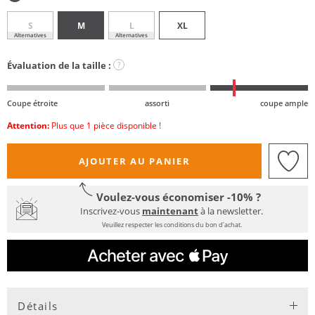
S
M
L
XL
Alternatives
Alternatives
Évaluation de la taille :
?
Coupe étroite
assorti
coupe ample
Attention:
Plus que 1 pièce disponible !
AJOUTER AU PANIER
Voulez-vous économiser -10% ?
Inscrivez-vous
maintenant
à la newsletter.
Veuillez respecter les conditions du bon d'achat.
Détails