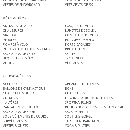
VESTES DE SNOWBOARD
VÊTEMENTS-DE-SKI
Vélos & bikes
ANTIVOLS DE VÉLO
CASQUES DE VÉLO
CHAUSSURES
LUNETTES DE SOLEIL
MAILLOTS
COMPTEURS DE VÉLO
PÉDALES
POIGNÉES DE VÉLO
POMPES À VÉLO
PORTE-BAGAGES
PORTE-VÉLOS ET ACCESSOIRES
PROTECTIONS
SACS À DOS DE VÉLO
SELLES
BÉQUILLES DE VÉLO
TROTTINETTE
VESTES
VÊTEMENTS
Course & fitness
ACCESSOIRES
APPAREILS DE FITNESS
BALLONS DE GYMNASTIQUE
BOXE
CHAUSSETTES DE COURSE
CHAUSSURES
CHEMISES
LEGGINGS & TIGHTS DE FITNESS
HALTÈRES
SPORTNAHRUNG
PANTALONS & COLLANTS
ROULEAUX & ACCESSOIRES DE MASSAGE
SACS À DOS DE SPORT
SACS DE SPORT
SOUS-VÊTEMENTS DE COURSE
SOUTIENS-GORGE
SURVÊTEMENTS
TAPIS D’ENTRAÎNEMENT
VESTES & GILETS
YOGA & PILATES