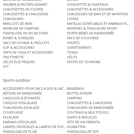
HAUBEN & MÜTZEN GESAMT
CASQUETTES & CHAPEAUX
CHAUSSETTES DE COURSE
CHAUSSETTES & ACCESSOIRES
CHAUSSETTES & CHAUSSONS
CHAUSSURES DE BAIN ET DE NATATION
CHAUSSURES
LYCRAS
MAILLOTS DE BAIN
MATELAS GONFLABLES ET ANIMAUX FLOT
MOBILIER DE CAMPING
MONTRES & TRAQUEURS SPORT
PANTALONS DE SKI DE FOND
PORTE-BÉBÉS DE RANDONNÉE
ROBES & TUNIQUES
SACS DE COUCHAGE
SACS DE VOYAGE & TROLLEYS
SHORTS
SUP & ACCESSOIRES
SURVÊTEMENTS
TAPIS DE YOGA ET ACCESSOIRES
TONGS
TROTTINETTE
VÉLOS
VÉLOS ÉLECTRIQUES
VESTES DE TOURISME
VTT
Sports outdoor
ACCESSOIRES POUR SACS À DOS & SACS ÉTANCHES
BANDEAUX
BÂTONS DE RANDONNÉE
BOTTES D’HIVER
CAGOULES & ÉCHARPES
CAMPING
CASQUES D’ESCALADE
CHAUSSETTES & CHAUSSONS
CHAUSSONS-ESCALADE
CHAUSSURES DE RANDONNÉE
COUPE-VENT
COUTEAUX & MULTITOOLS
ESCALADE
GANTS & MOUFLES
HARNAIS D’ESCALADE
SETS DE VIA FERRATA
LAMPES FRONTALES & LAMPES DE POCHE
ISOMATTEN
PANTALONS DE PLUIE
PANTALONS ZIP OFF