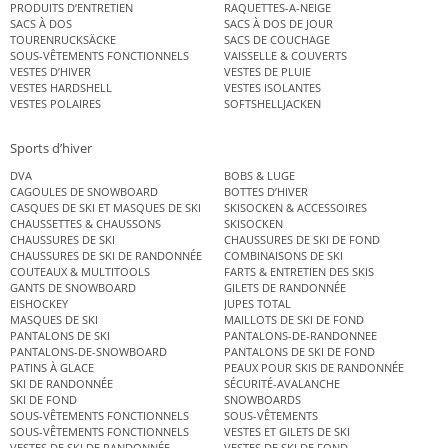
PRODUITS D’ENTRETIEN
RAQUETTES-A-NEIGE
SACS À DOS
SACS À DOS DE JOUR
TOURENRUCKSÄCKE
SACS DE COUCHAGE
SOUS-VÊTEMENTS FONCTIONNELS
VAISSELLE & COUVERTS
VESTES D’HIVER
VESTES DE PLUIE
VESTES HARDSHELL
VESTES ISOLANTES
VESTES POLAIRES
SOFTSHELLJACKEN
Sports d’hiver
DVA
BOBS & LUGE
CAGOULES DE SNOWBOARD
BOTTES D’HIVER
CASQUES DE SKI ET MASQUES DE SKI
SKISOCKEN & ACCESSOIRES
CHAUSSETTES & CHAUSSONS
SKISOCKEN
CHAUSSURES DE SKI
CHAUSSURES DE SKI DE FOND
CHAUSSURES DE SKI DE RANDONNÉE
COMBINAISONS DE SKI
COUTEAUX & MULTITOOLS
FARTS & ENTRETIEN DES SKIS
GANTS DE SNOWBOARD
GILETS DE RANDONNÉE
EISHOCKEY
JUPES TOTAL
MASQUES DE SKI
MAILLOTS DE SKI DE FOND
PANTALONS DE SKI
PANTALONS-DE-RANDONNEE
PANTALONS-DE-SNOWBOARD
PANTALONS DE SKI DE FOND
PATINS À GLACE
PEAUX POUR SKIS DE RANDONNÉE
SKI DE RANDONNÉE
SÉCURITÉ-AVALANCHE
SKI DE FOND
SNOWBOARDS
SOUS-VÊTEMENTS FONCTIONNELS
SOUS-VÊTEMENTS
SOUS-VÊTEMENTS FONCTIONNELS
VESTES ET GILETS DE SKI
VESTES DE SKI DE RANDONNÉE
VESTES DE SKI DE FOND