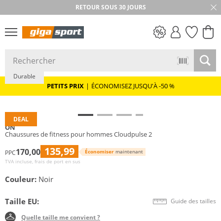
RETOUR SOUS 30 JOURS
PETITS PRIX
Durable
PETITS PRIX
|
ÉCONOMISEZ JUSQU'À -50 %
DEAL
ON
Chaussures de fitness pour hommes Cloudpulse 2
135,99
170,00
Économiser
maintenant
PPC
TVA incluse, frais de port en sus
Couleur:
Noir
Taille EU:
Guide des tailles
Quelle taille me convient ?