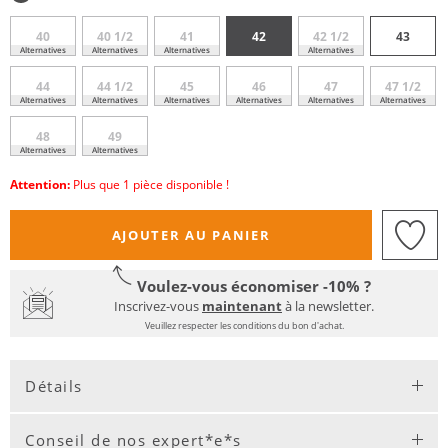
40
40 1/2
41
42
42 1/2
43
Alternatives
Alternatives
Alternatives
Alternatives
44
44 1/2
45
46
47
47 1/2
Alternatives
Alternatives
Alternatives
Alternatives
Alternatives
Alternatives
48
49
Alternatives
Alternatives
Attention:
Plus que 1 pièce disponible !
AJOUTER AU PANIER
Voulez-vous économiser -10% ?
Inscrivez-vous
maintenant
à la newsletter.
Veuillez respecter les conditions du bon d'achat.
Détails
Conseil de nos expert*e*s