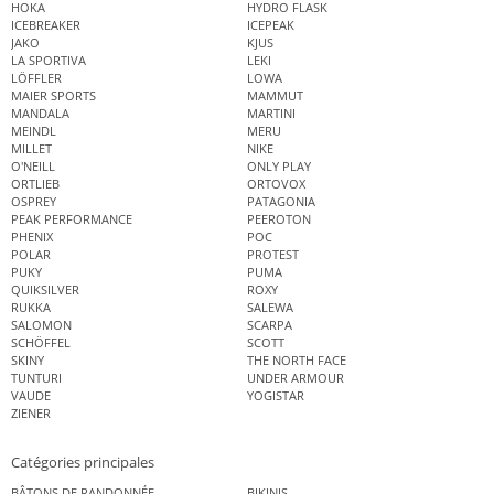
HOKA
HYDRO FLASK
ICEBREAKER
ICEPEAK
JAKO
KJUS
LA SPORTIVA
LEKI
LÖFFLER
LOWA
MAIER SPORTS
MAMMUT
MANDALA
MARTINI
MEINDL
MERU
MILLET
NIKE
O'NEILL
ONLY PLAY
ORTLIEB
ORTOVOX
OSPREY
PATAGONIA
PEAK PERFORMANCE
PEEROTON
PHENIX
POC
POLAR
PROTEST
PUKY
PUMA
QUIKSILVER
ROXY
RUKKA
SALEWA
SALOMON
SCARPA
SCHÖFFEL
SCOTT
SKINY
THE NORTH FACE
TUNTURI
UNDER ARMOUR
VAUDE
YOGISTAR
ZIENER
Catégories principales
BÂTONS DE RANDONNÉE
BIKINIS