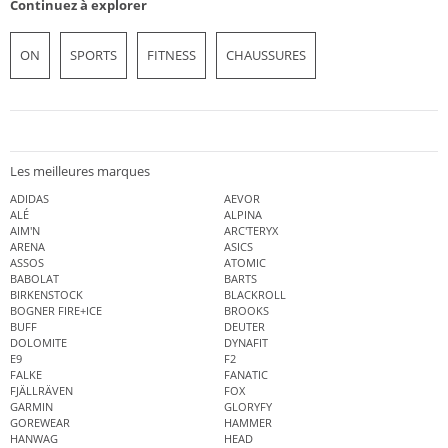
Continuez à explorer
ON
SPORTS
FITNESS
CHAUSSURES
Les meilleures marques
ADIDAS
AEVOR
ALÉ
ALPINA
AIM'N
ARC'TERYX
ARENA
ASICS
ASSOS
ATOMIC
BABOLAT
BARTS
BIRKENSTOCK
BLACKROLL
BOGNER FIRE+ICE
BROOKS
BUFF
DEUTER
DOLOMITE
DYNAFIT
E9
F2
FALKE
FANATIC
FJÄLLRÄVEN
FOX
GARMIN
GLORYFY
GOREWEAR
HAMMER
HANWAG
HEAD