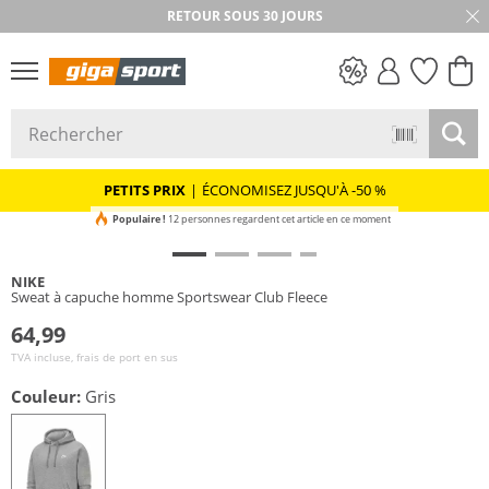
RETOUR SOUS 30 JOURS
PETITS PRIX
PETITS PRIX
|
ÉCONOMISEZ JUSQU'À -50 %
Populaire !
12 personnes regardent cet article en ce moment
NIKE
Sweat à capuche homme Sportswear Club Fleece
64,99
TVA incluse, frais de port en sus
Couleur:
Gris