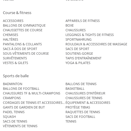
Course & fitness
ACCESSOIRES
APPAREILS DE FITNESS
BALLONS DE GYMNASTIQUE
BOXE
CHAUSSETTES DE COURSE
CHAUSSURES
CHEMISES
LEGGINGS & TIGHTS DE FITNESS
HALTÈRES
SPORTNAHRUNG
PANTALONS & COLLANTS
ROULEAUX & ACCESSOIRES DE MASSAGE
SACS À DOS DE SPORT
SACS DE SPORT
SOUS-VÊTEMENTS DE COURSE
SOUTIENS-GORGE
SURVÊTEMENTS
TAPIS D’ENTRAÎNEMENT
VESTES & GILETS
YOGA & PILATES
Sports de balle
BADMINTON
BALLONS DE TENNIS
BALLONS DE FOOTBALL
BASKETBALL
CHAUSSURES TF & MULTI-CRAMPONS
CHAUSSURES D’INTÉRIEUR
CRAMPONS
CHAUSSURES DE TENNIS
CORDAGES DE TENNIS ET ACCESSOIRES DE TENNIS
ÉQUIPEMENT & ACCESSOIRES
GANTS DE GARDIEN DE BUT
PROTÈGE TIBIAS
PADEL TENNIS
RAQUETTES DE TENNIS
SQUASH
SACS DE FOOTBALL
SACS DE TENNIS
TENNIS
VÊTEMENTS DE TENNIS