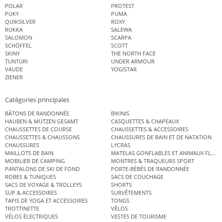
POLAR
PROTEST
PUKY
PUMA
QUIKSILVER
ROXY
RUKKA
SALEWA
SALOMON
SCARPA
SCHÖFFEL
SCOTT
SKINY
THE NORTH FACE
TUNTURI
UNDER ARMOUR
VAUDE
YOGISTAR
ZIENER
Catégories principales
BÂTONS DE RANDONNÉE
BIKINIS
HAUBEN & MÜTZEN GESAMT
CASQUETTES & CHAPEAUX
CHAUSSETTES DE COURSE
CHAUSSETTES & ACCESSOIRES
CHAUSSETTES & CHAUSSONS
CHAUSSURES DE BAIN ET DE NATATION
CHAUSSURES
LYCRAS
MAILLOTS DE BAIN
MATELAS GONFLABLES ET ANIMAUX FLOT
MOBILIER DE CAMPING
MONTRES & TRAQUEURS SPORT
PANTALONS DE SKI DE FOND
PORTE-BÉBÉS DE RANDONNÉE
ROBES & TUNIQUES
SACS DE COUCHAGE
SACS DE VOYAGE & TROLLEYS
SHORTS
SUP & ACCESSOIRES
SURVÊTEMENTS
TAPIS DE YOGA ET ACCESSOIRES
TONGS
TROTTINETTE
VÉLOS
VÉLOS ÉLECTRIQUES
VESTES DE TOURISME