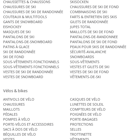
CHAUSSETTES & CHAUSSONS
SKISOCKEN
CHAUSSURES DE SKI
CHAUSSURES DE SKI DE FOND
CHAUSSURES DE SKI DE RANDONNÉE
COMBINAISONS DE SKI
COUTEAUX & MULTITOOLS
FARTS & ENTRETIEN DES SKIS
GANTS DE SNOWBOARD
GILETS DE RANDONNÉE
EISHOCKEY
JUPES TOTAL
MASQUES DE SKI
MAILLOTS DE SKI DE FOND
PANTALONS DE SKI
PANTALONS-DE-RANDONNEE
PANTALONS-DE-SNOWBOARD
PANTALONS DE SKI DE FOND
PATINS À GLACE
PEAUX POUR SKIS DE RANDONNÉE
SKI DE RANDONNÉE
SÉCURITÉ-AVALANCHE
SKI DE FOND
SNOWBOARDS
SOUS-VÊTEMENTS FONCTIONNELS
SOUS-VÊTEMENTS
SOUS-VÊTEMENTS FONCTIONNELS
VESTES ET GILETS DE SKI
VESTES DE SKI DE RANDONNÉE
VESTES DE SKI DE FOND
VESTES DE SNOWBOARD
VÊTEMENTS-DE-SKI
Vélos & bikes
ANTIVOLS DE VÉLO
CASQUES DE VÉLO
CHAUSSURES
LUNETTES DE SOLEIL
MAILLOTS
COMPTEURS DE VÉLO
PÉDALES
POIGNÉES DE VÉLO
POMPES À VÉLO
PORTE-BAGAGES
PORTE-VÉLOS ET ACCESSOIRES
PROTECTIONS
SACS À DOS DE VÉLO
SELLES
BÉQUILLES DE VÉLO
TROTTINETTE
VESTES
VÊTEMENTS