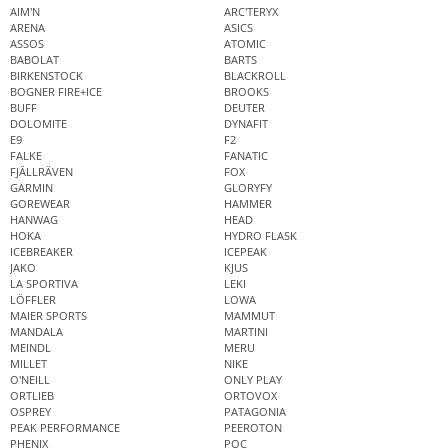
AIM'N
ARC'TERYX
ARENA
ASICS
ASSOS
ATOMIC
BABOLAT
BARTS
BIRKENSTOCK
BLACKROLL
BOGNER FIRE+ICE
BROOKS
BUFF
DEUTER
DOLOMITE
DYNAFIT
E9
F2
FALKE
FANATIC
FJÄLLRÄVEN
FOX
GARMIN
GLORYFY
GOREWEAR
HAMMER
HANWAG
HEAD
HOKA
HYDRO FLASK
ICEBREAKER
ICEPEAK
JAKO
KJUS
LA SPORTIVA
LEKI
LÖFFLER
LOWA
MAIER SPORTS
MAMMUT
MANDALA
MARTINI
MEINDL
MERU
MILLET
NIKE
O'NEILL
ONLY PLAY
ORTLIEB
ORTOVOX
OSPREY
PATAGONIA
PEAK PERFORMANCE
PEEROTON
PHENIX
POC