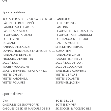
VTT
Sports outdoor
ACCESSOIRES POUR SACS À DOS & SACS ÉTANCHES
BANDEAUX
BÂTONS DE RANDONNÉE
BOTTES D’HIVER
CAGOULES & ÉCHARPES
CAMPING
CASQUES D’ESCALADE
CHAUSSETTES & CHAUSSONS
CHAUSSONS-ESCALADE
CHAUSSURES DE RANDONNÉE
COUPE-VENT
COUTEAUX & MULTITOOLS
ESCALADE
GANTS & MOUFLES
HARNAIS D’ESCALADE
SETS DE VIA FERRATA
LAMPES FRONTALES & LAMPES DE POCHE
ISOMATTEN
PANTALONS DE PLUIE
PANTALONS ZIP OFF
PRODUITS D’ENTRETIEN
RAQUETTES-A-NEIGE
SACS À DOS
SACS À DOS DE JOUR
TOURENRUCKSÄCKE
SACS DE COUCHAGE
SOUS-VÊTEMENTS FONCTIONNELS
VAISSELLE & COUVERTS
VESTES D’HIVER
VESTES DE PLUIE
VESTES HARDSHELL
VESTES ISOLANTES
VESTES POLAIRES
SOFTSHELLJACKEN
Sports d’hiver
DVA
BOBS & LUGE
CAGOULES DE SNOWBOARD
BOTTES D’HIVER
CASQUES DE SKI ET MASQUES DE SKI
SKISOCKEN & ACCESSOIRES