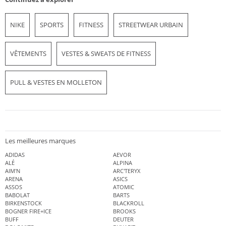
NIKE
SPORTS
FITNESS
STREETWEAR URBAIN
VÊTEMENTS
VESTES & SWEATS DE FITNESS
PULL & VESTES EN MOLLETON
Les meilleures marques
ADIDAS
AEVOR
ALÉ
ALPINA
AIM'N
ARC'TERYX
ARENA
ASICS
ASSOS
ATOMIC
BABOLAT
BARTS
BIRKENSTOCK
BLACKROLL
BOGNER FIRE+ICE
BROOKS
BUFF
DEUTER