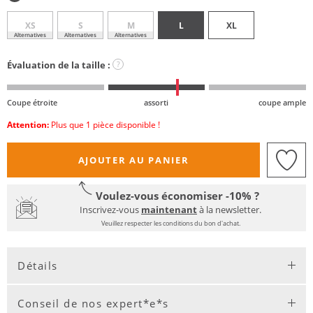
XS
S
M
L
XL
Alternatives
Alternatives
Alternatives
Évaluation de la taille :
?
Coupe étroite
assorti
coupe ample
Attention:
Plus que 1 pièce disponible !
AJOUTER AU PANIER
Voulez-vous économiser -10% ?
Inscrivez-vous
maintenant
à la newsletter.
Veuillez respecter les conditions du bon d'achat.
Détails
Conseil de nos expert*e*s