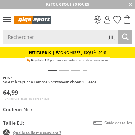
RETOUR SOUS 30 JOURS
PETITS PRIX
PETITS PRIX
|
ÉCONOMISEZ JUSQU'À -50 %
Populaire !
10 personnes regardent cet article en ce moment
NIKE
Sweat à capuche Femme Sportswear Phoenix Fleece
64,99
TVA incluse, frais de port en sus
Couleur:
Noir
Taille EU:
Guide des tailles
Quelle taille me convient ?