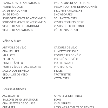
PANTALONS-DE-SNOWBOARD
PANTALONS DE SKI DE FOND
PATINS À GLACE
PEAUX POUR SKIS DE RANDONNÉE
SKI DE RANDONNÉE
SÉCURITÉ-AVALANCHE
SKI DE FOND
SNOWBOARDS
SOUS-VÊTEMENTS FONCTIONNELS
SOUS-VÊTEMENTS
SOUS-VÊTEMENTS FONCTIONNELS
VESTES ET GILETS DE SKI
VESTES DE SKI DE RANDONNÉE
VESTES DE SKI DE FOND
VESTES DE SNOWBOARD
VÊTEMENTS-DE-SKI
Vélos & bikes
ANTIVOLS DE VÉLO
CASQUES DE VÉLO
CHAUSSURES
LUNETTES DE SOLEIL
MAILLOTS
COMPTEURS DE VÉLO
PÉDALES
POIGNÉES DE VÉLO
POMPES À VÉLO
PORTE-BAGAGES
PORTE-VÉLOS ET ACCESSOIRES
PROTECTIONS
SACS À DOS DE VÉLO
SELLES
BÉQUILLES DE VÉLO
TROTTINETTE
VESTES
VÊTEMENTS
Course & fitness
ACCESSOIRES
APPAREILS DE FITNESS
BALLONS DE GYMNASTIQUE
BOXE
CHAUSSETTES DE COURSE
CHAUSSURES
CHEMISES
LEGGINGS & TIGHTS DE FITNESS