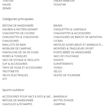
TUNTURI
UNDER ARMOUR
VAUDE
YOGISTAR
ZIENER
Catégories principales
BÂTONS DE RANDONNÉE
BIKINIS
HAUBEN & MÜTZEN GESAMT
CASQUETTES & CHAPEAUX
CHAUSSETTES DE COURSE
CHAUSSETTES & ACCESSOIRES
CHAUSSETTES & CHAUSSONS
CHAUSSURES DE BAIN ET DE NATATION
CHAUSSURES
LYCRAS
MAILLOTS DE BAIN
MATELAS GONFLABLES ET ANIMAUX FLOT
MOBILIER DE CAMPING
MONTRES & TRAQUEURS SPORT
PANTALONS DE SKI DE FOND
PORTE-BÉBÉS DE RANDONNÉE
ROBES & TUNIQUES
SACS DE COUCHAGE
SACS DE VOYAGE & TROLLEYS
SHORTS
SUP & ACCESSOIRES
SURVÊTEMENTS
TAPIS DE YOGA ET ACCESSOIRES
TONGS
TROTTINETTE
VÉLOS
VÉLOS ÉLECTRIQUES
VESTES DE TOURISME
VTT
Sports outdoor
ACCESSOIRES POUR SACS À DOS & SACS ÉTANCHES
BANDEAUX
BÂTONS DE RANDONNÉE
BOTTES D’HIVER
CAGOULES & ÉCHARPES
CAMPING