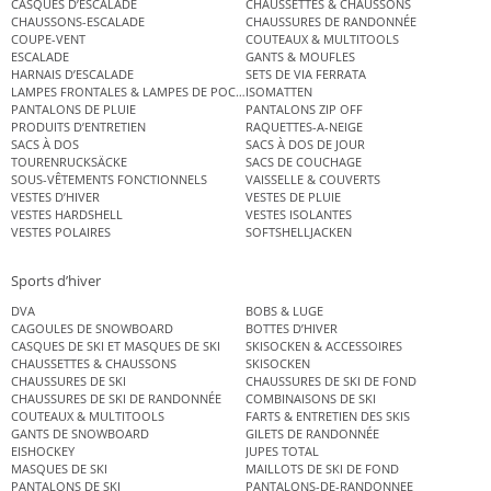
CASQUES D’ESCALADE
CHAUSSETTES & CHAUSSONS
CHAUSSONS-ESCALADE
CHAUSSURES DE RANDONNÉE
COUPE-VENT
COUTEAUX & MULTITOOLS
ESCALADE
GANTS & MOUFLES
HARNAIS D’ESCALADE
SETS DE VIA FERRATA
LAMPES FRONTALES & LAMPES DE POCHE
ISOMATTEN
PANTALONS DE PLUIE
PANTALONS ZIP OFF
PRODUITS D’ENTRETIEN
RAQUETTES-A-NEIGE
SACS À DOS
SACS À DOS DE JOUR
TOURENRUCKSÄCKE
SACS DE COUCHAGE
SOUS-VÊTEMENTS FONCTIONNELS
VAISSELLE & COUVERTS
VESTES D’HIVER
VESTES DE PLUIE
VESTES HARDSHELL
VESTES ISOLANTES
VESTES POLAIRES
SOFTSHELLJACKEN
Sports d’hiver
DVA
BOBS & LUGE
CAGOULES DE SNOWBOARD
BOTTES D’HIVER
CASQUES DE SKI ET MASQUES DE SKI
SKISOCKEN & ACCESSOIRES
CHAUSSETTES & CHAUSSONS
SKISOCKEN
CHAUSSURES DE SKI
CHAUSSURES DE SKI DE FOND
CHAUSSURES DE SKI DE RANDONNÉE
COMBINAISONS DE SKI
COUTEAUX & MULTITOOLS
FARTS & ENTRETIEN DES SKIS
GANTS DE SNOWBOARD
GILETS DE RANDONNÉE
EISHOCKEY
JUPES TOTAL
MASQUES DE SKI
MAILLOTS DE SKI DE FOND
PANTALONS DE SKI
PANTALONS-DE-RANDONNEE