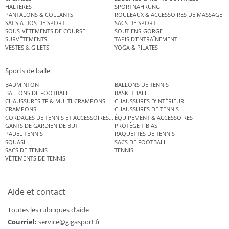
HALTÈRES
SPORTNAHRUNG
PANTALONS & COLLANTS
ROULEAUX & ACCESSOIRES DE MASSAGE
SACS À DOS DE SPORT
SACS DE SPORT
SOUS-VÊTEMENTS DE COURSE
SOUTIENS-GORGE
SURVÊTEMENTS
TAPIS D’ENTRAÎNEMENT
VESTES & GILETS
YOGA & PILATES
Sports de balle
BADMINTON
BALLONS DE TENNIS
BALLONS DE FOOTBALL
BASKETBALL
CHAUSSURES TF & MULTI-CRAMPONS
CHAUSSURES D’INTÉRIEUR
CRAMPONS
CHAUSSURES DE TENNIS
CORDAGES DE TENNIS ET ACCESSOIRES DE TENNIS
ÉQUIPEMENT & ACCESSOIRES
GANTS DE GARDIEN DE BUT
PROTÈGE TIBIAS
PADEL TENNIS
RAQUETTES DE TENNIS
SQUASH
SACS DE FOOTBALL
SACS DE TENNIS
TENNIS
VÊTEMENTS DE TENNIS
Aide et contact
Toutes les rubriques d’aide
Courriel:
service@gigasport.fr