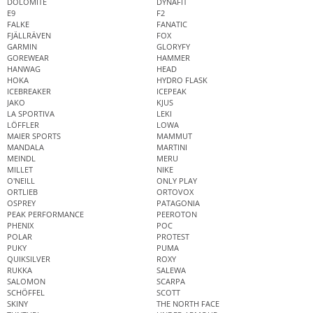
DOLOMITE
DYNAFIT
E9
F2
FALKE
FANATIC
FJÄLLRÄVEN
FOX
GARMIN
GLORYFY
GOREWEAR
HAMMER
HANWAG
HEAD
HOKA
HYDRO FLASK
ICEBREAKER
ICEPEAK
JAKO
KJUS
LA SPORTIVA
LEKI
LÖFFLER
LOWA
MAIER SPORTS
MAMMUT
MANDALA
MARTINI
MEINDL
MERU
MILLET
NIKE
O'NEILL
ONLY PLAY
ORTLIEB
ORTOVOX
OSPREY
PATAGONIA
PEAK PERFORMANCE
PEEROTON
PHENIX
POC
POLAR
PROTEST
PUKY
PUMA
QUIKSILVER
ROXY
RUKKA
SALEWA
SALOMON
SCARPA
SCHÖFFEL
SCOTT
SKINY
THE NORTH FACE