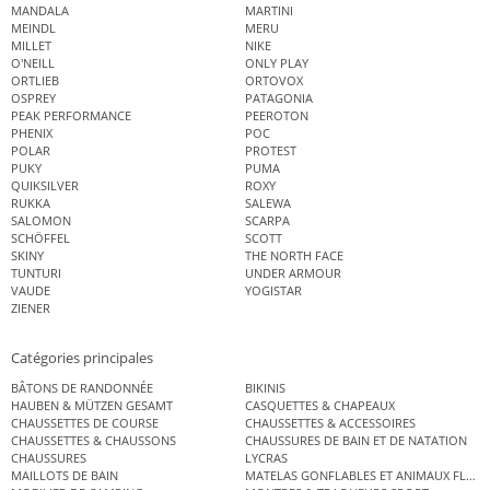
MANDALA
MARTINI
MEINDL
MERU
MILLET
NIKE
O'NEILL
ONLY PLAY
ORTLIEB
ORTOVOX
OSPREY
PATAGONIA
PEAK PERFORMANCE
PEEROTON
PHENIX
POC
POLAR
PROTEST
PUKY
PUMA
QUIKSILVER
ROXY
RUKKA
SALEWA
SALOMON
SCARPA
SCHÖFFEL
SCOTT
SKINY
THE NORTH FACE
TUNTURI
UNDER ARMOUR
VAUDE
YOGISTAR
ZIENER
Catégories principales
BÂTONS DE RANDONNÉE
BIKINIS
HAUBEN & MÜTZEN GESAMT
CASQUETTES & CHAPEAUX
CHAUSSETTES DE COURSE
CHAUSSETTES & ACCESSOIRES
CHAUSSETTES & CHAUSSONS
CHAUSSURES DE BAIN ET DE NATATION
CHAUSSURES
LYCRAS
MAILLOTS DE BAIN
MATELAS GONFLABLES ET ANIMAUX FLOT