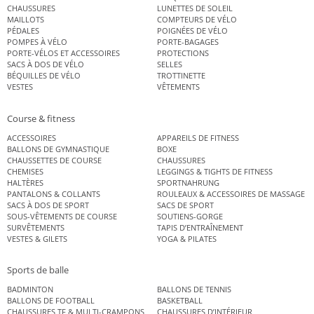
CHAUSSURES
LUNETTES DE SOLEIL
MAILLOTS
COMPTEURS DE VÉLO
PÉDALES
POIGNÉES DE VÉLO
POMPES À VÉLO
PORTE-BAGAGES
PORTE-VÉLOS ET ACCESSOIRES
PROTECTIONS
SACS À DOS DE VÉLO
SELLES
BÉQUILLES DE VÉLO
TROTTINETTE
VESTES
VÊTEMENTS
Course & fitness
ACCESSOIRES
APPAREILS DE FITNESS
BALLONS DE GYMNASTIQUE
BOXE
CHAUSSETTES DE COURSE
CHAUSSURES
CHEMISES
LEGGINGS & TIGHTS DE FITNESS
HALTÈRES
SPORTNAHRUNG
PANTALONS & COLLANTS
ROULEAUX & ACCESSOIRES DE MASSAGE
SACS À DOS DE SPORT
SACS DE SPORT
SOUS-VÊTEMENTS DE COURSE
SOUTIENS-GORGE
SURVÊTEMENTS
TAPIS D’ENTRAÎNEMENT
VESTES & GILETS
YOGA & PILATES
Sports de balle
BADMINTON
BALLONS DE TENNIS
BALLONS DE FOOTBALL
BASKETBALL
CHAUSSURES TF & MULTI-CRAMPONS
CHAUSSURES D’INTÉRIEUR