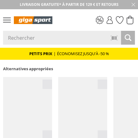
LIVRAISON GRATUITE* À PARTIR DE 129 € ET RETOURS
RETOUR SOUS 30 JOURS
PETITS PRIX
PETITS PRIX
|
ÉCONOMISEZ JUSQU'À -50 %
Alternatives appropriées