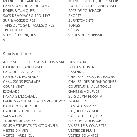
MOBILIER DE CAMPING
MONTRES & TRAQUEURS SPORT
PANTALONS DE SKI DE FOND
PORTE-BÉBÉS DE RANDONNÉE
ROBES & TUNIQUES
SACS DE COUCHAGE
SACS DE VOYAGE & TROLLEYS
SHORTS
SUP & ACCESSOIRES
SURVÊTEMENTS
TAPIS DE YOGA ET ACCESSOIRES
TONGS
TROTTINETTE
VÉLOS
VÉLOS ÉLECTRIQUES
VESTES DE TOURISME
VTT
Sports outdoor
ACCESSOIRES POUR SACS À DOS & SACS ÉTANCHES
BANDEAUX
BÂTONS DE RANDONNÉE
BOTTES D’HIVER
CAGOULES & ÉCHARPES
CAMPING
CASQUES D’ESCALADE
CHAUSSETTES & CHAUSSONS
CHAUSSONS-ESCALADE
CHAUSSURES DE RANDONNÉE
COUPE-VENT
COUTEAUX & MULTITOOLS
ESCALADE
GANTS & MOUFLES
HARNAIS D’ESCALADE
SETS DE VIA FERRATA
LAMPES FRONTALES & LAMPES DE POCHE
ISOMATTEN
PANTALONS DE PLUIE
PANTALONS ZIP OFF
PRODUITS D’ENTRETIEN
RAQUETTES-A-NEIGE
SACS À DOS
SACS À DOS DE JOUR
TOURENRUCKSÄCKE
SACS DE COUCHAGE
SOUS-VÊTEMENTS FONCTIONNELS
VAISSELLE & COUVERTS
VESTES D’HIVER
VESTES DE PLUIE
VESTES HARDSHELL
VESTES ISOLANTES