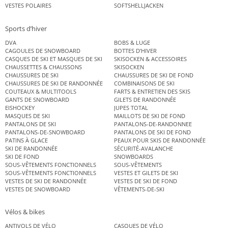
VESTES POLAIRES
SOFTSHELLJACKEN
Sports d’hiver
DVA
BOBS & LUGE
CAGOULES DE SNOWBOARD
BOTTES D’HIVER
CASQUES DE SKI ET MASQUES DE SKI
SKISOCKEN & ACCESSOIRES
CHAUSSETTES & CHAUSSONS
SKISOCKEN
CHAUSSURES DE SKI
CHAUSSURES DE SKI DE FOND
CHAUSSURES DE SKI DE RANDONNÉE
COMBINAISONS DE SKI
COUTEAUX & MULTITOOLS
FARTS & ENTRETIEN DES SKIS
GANTS DE SNOWBOARD
GILETS DE RANDONNÉE
EISHOCKEY
JUPES TOTAL
MASQUES DE SKI
MAILLOTS DE SKI DE FOND
PANTALONS DE SKI
PANTALONS-DE-RANDONNEE
PANTALONS-DE-SNOWBOARD
PANTALONS DE SKI DE FOND
PATINS À GLACE
PEAUX POUR SKIS DE RANDONNÉE
SKI DE RANDONNÉE
SÉCURITÉ-AVALANCHE
SKI DE FOND
SNOWBOARDS
SOUS-VÊTEMENTS FONCTIONNELS
SOUS-VÊTEMENTS
SOUS-VÊTEMENTS FONCTIONNELS
VESTES ET GILETS DE SKI
VESTES DE SKI DE RANDONNÉE
VESTES DE SKI DE FOND
VESTES DE SNOWBOARD
VÊTEMENTS-DE-SKI
Vélos & bikes
ANTIVOLS DE VÉLO
CASQUES DE VÉLO