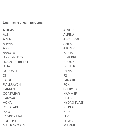
Les meilleures marques
ADIDAS
AEVOR
ALÉ
ALPINA
AIM'N
ARC'TERYX
ARENA
ASICS
ASSOS
ATOMIC
BABOLAT
BARTS
BIRKENSTOCK
BLACKROLL
BOGNER FIRE+ICE
BROOKS
BUFF
DEUTER
DOLOMITE
DYNAFIT
E9
F2
FALKE
FANATIC
FJÄLLRÄVEN
FOX
GARMIN
GLORYFY
GOREWEAR
HAMMER
HANWAG
HEAD
HOKA
HYDRO FLASK
ICEBREAKER
ICEPEAK
JAKO
KJUS
LA SPORTIVA
LEKI
LÖFFLER
LOWA
MAIER SPORTS
MAMMUT