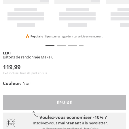
Populaire !
8 personnes regardent cet article en ce moment
LEKI
Bâtons de randonnée Makalu
119,99
TVA incluse, frais de port en sus
Couleur:
Noir
ÉPUISÉ
Voulez-vous économiser -10% ?
Inscrivez-vous
maintenant
à la newsletter.
Veuillez respecter les conditions du bon d'achat.