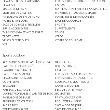
CHAUSSETTES & CHAUSSONS
CHAUSSURES DE BAIN ET DE NATATION
CHAUSSURES
LYCRAS
MAILLOTS DE BAIN
MATELAS GONFLABLES ET ANIMAUX FLOT
MOBILIER DE CAMPING
MONTRES & TRAQUEURS SPORT
PANTALONS DE SKI DE FOND
PORTE-BÉBÉS DE RANDONNÉE
ROBES & TUNIQUES
SACS DE COUCHAGE
SACS DE VOYAGE & TROLLEYS
SHORTS
SUP & ACCESSOIRES
SURVÊTEMENTS
TAPIS DE YOGA ET ACCESSOIRES
TONGS
TROTTINETTE
VÉLOS
VÉLOS ÉLECTRIQUES
VESTES DE TOURISME
VTT
Sports outdoor
ACCESSOIRES POUR SACS À DOS & SACS ÉTANCHES
BANDEAUX
BÂTONS DE RANDONNÉE
BOTTES D’HIVER
CAGOULES & ÉCHARPES
CAMPING
CASQUES D’ESCALADE
CHAUSSETTES & CHAUSSONS
CHAUSSONS-ESCALADE
CHAUSSURES DE RANDONNÉE
COUPE-VENT
COUTEAUX & MULTITOOLS
ESCALADE
GANTS & MOUFLES
HARNAIS D’ESCALADE
SETS DE VIA FERRATA
LAMPES FRONTALES & LAMPES DE POCHE
ISOMATTEN
PANTALONS DE PLUIE
PANTALONS ZIP OFF
PRODUITS D’ENTRETIEN
RAQUETTES-A-NEIGE
SACS À DOS
SACS À DOS DE JOUR
TOURENRUCKSÄCKE
SACS DE COUCHAGE