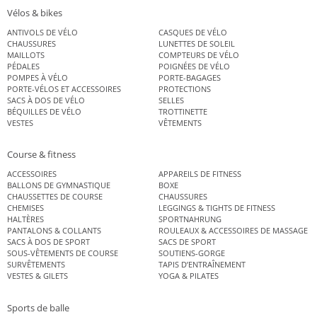
Vélos & bikes
ANTIVOLS DE VÉLO
CASQUES DE VÉLO
CHAUSSURES
LUNETTES DE SOLEIL
MAILLOTS
COMPTEURS DE VÉLO
PÉDALES
POIGNÉES DE VÉLO
POMPES À VÉLO
PORTE-BAGAGES
PORTE-VÉLOS ET ACCESSOIRES
PROTECTIONS
SACS À DOS DE VÉLO
SELLES
BÉQUILLES DE VÉLO
TROTTINETTE
VESTES
VÊTEMENTS
Course & fitness
ACCESSOIRES
APPAREILS DE FITNESS
BALLONS DE GYMNASTIQUE
BOXE
CHAUSSETTES DE COURSE
CHAUSSURES
CHEMISES
LEGGINGS & TIGHTS DE FITNESS
HALTÈRES
SPORTNAHRUNG
PANTALONS & COLLANTS
ROULEAUX & ACCESSOIRES DE MASSAGE
SACS À DOS DE SPORT
SACS DE SPORT
SOUS-VÊTEMENTS DE COURSE
SOUTIENS-GORGE
SURVÊTEMENTS
TAPIS D’ENTRAÎNEMENT
VESTES & GILETS
YOGA & PILATES
Sports de balle