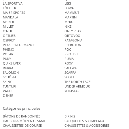
LA SPORTIVA
LEKI
LÖFFLER
LOWA
MAIER SPORTS
MAMMUT
MANDALA
MARTINI
MEINDL
MERU
MILLET
NIKE
O'NEILL
ONLY PLAY
ORTLIEB
ORTOVOX
OSPREY
PATAGONIA
PEAK PERFORMANCE
PEEROTON
PHENIX
POC
POLAR
PROTEST
PUKY
PUMA
QUIKSILVER
ROXY
RUKKA
SALEWA
SALOMON
SCARPA
SCHÖFFEL
SCOTT
SKINY
THE NORTH FACE
TUNTURI
UNDER ARMOUR
VAUDE
YOGISTAR
ZIENER
Catégories principales
BÂTONS DE RANDONNÉE
BIKINIS
HAUBEN & MÜTZEN GESAMT
CASQUETTES & CHAPEAUX
CHAUSSETTES DE COURSE
CHAUSSETTES & ACCESSOIRES