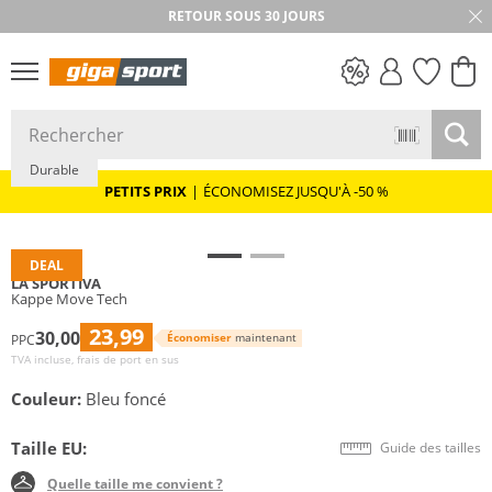
RETOUR SOUS 30 JOURS
PETITS PRIX
Durable
PETITS PRIX
|
ÉCONOMISEZ JUSQU'À -50 %
DEAL
LA SPORTIVA
Kappe Move Tech
23,99
30,00
Économiser
maintenant
PPC
TVA incluse, frais de port en sus
Couleur:
Bleu foncé
Taille EU:
Guide des tailles
Quelle taille me convient ?