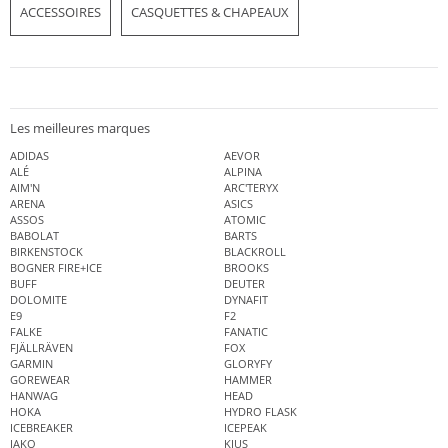
ACCESSOIRES
CASQUETTES & CHAPEAUX
Les meilleures marques
ADIDAS
AEVOR
ALÉ
ALPINA
AIM'N
ARC'TERYX
ARENA
ASICS
ASSOS
ATOMIC
BABOLAT
BARTS
BIRKENSTOCK
BLACKROLL
BOGNER FIRE+ICE
BROOKS
BUFF
DEUTER
DOLOMITE
DYNAFIT
E9
F2
FALKE
FANATIC
FJÄLLRÄVEN
FOX
GARMIN
GLORYFY
GOREWEAR
HAMMER
HANWAG
HEAD
HOKA
HYDRO FLASK
ICEBREAKER
ICEPEAK
JAKO
KJUS