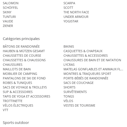
SALOMON
SCARPA
SCHÖFFEL
SCOTT
SKINY
THE NORTH FACE
TUNTURI
UNDER ARMOUR
VAUDE
YOGISTAR
ZIENER
Catégories principales
BÂTONS DE RANDONNÉE
BIKINIS
HAUBEN & MÜTZEN GESAMT
CASQUETTES & CHAPEAUX
CHAUSSETTES DE COURSE
CHAUSSETTES & ACCESSOIRES
CHAUSSETTES & CHAUSSONS
CHAUSSURES DE BAIN ET DE NATATION
CHAUSSURES
LYCRAS
MAILLOTS DE BAIN
MATELAS GONFLABLES ET ANIMAUX FLOT
MOBILIER DE CAMPING
MONTRES & TRAQUEURS SPORT
PANTALONS DE SKI DE FOND
PORTE-BÉBÉS DE RANDONNÉE
ROBES & TUNIQUES
SACS DE COUCHAGE
SACS DE VOYAGE & TROLLEYS
SHORTS
SUP & ACCESSOIRES
SURVÊTEMENTS
TAPIS DE YOGA ET ACCESSOIRES
TONGS
TROTTINETTE
VÉLOS
VÉLOS ÉLECTRIQUES
VESTES DE TOURISME
VTT
Sports outdoor