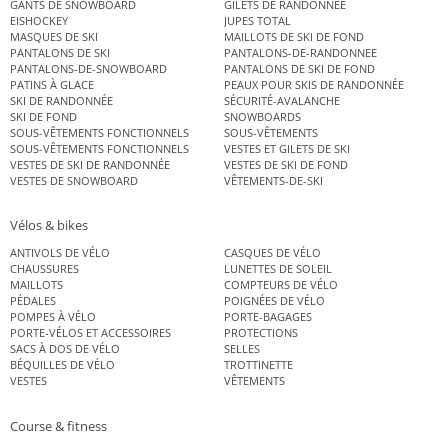
GANTS DE SNOWBOARD
GILETS DE RANDONNÉE
EISHOCKEY
JUPES TOTAL
MASQUES DE SKI
MAILLOTS DE SKI DE FOND
PANTALONS DE SKI
PANTALONS-DE-RANDONNEE
PANTALONS-DE-SNOWBOARD
PANTALONS DE SKI DE FOND
PATINS À GLACE
PEAUX POUR SKIS DE RANDONNÉE
SKI DE RANDONNÉE
SÉCURITÉ-AVALANCHE
SKI DE FOND
SNOWBOARDS
SOUS-VÊTEMENTS FONCTIONNELS
SOUS-VÊTEMENTS
SOUS-VÊTEMENTS FONCTIONNELS
VESTES ET GILETS DE SKI
VESTES DE SKI DE RANDONNÉE
VESTES DE SKI DE FOND
VESTES DE SNOWBOARD
VÊTEMENTS-DE-SKI
Vélos & bikes
ANTIVOLS DE VÉLO
CASQUES DE VÉLO
CHAUSSURES
LUNETTES DE SOLEIL
MAILLOTS
COMPTEURS DE VÉLO
PÉDALES
POIGNÉES DE VÉLO
POMPES À VÉLO
PORTE-BAGAGES
PORTE-VÉLOS ET ACCESSOIRES
PROTECTIONS
SACS À DOS DE VÉLO
SELLES
BÉQUILLES DE VÉLO
TROTTINETTE
VESTES
VÊTEMENTS
Course & fitness