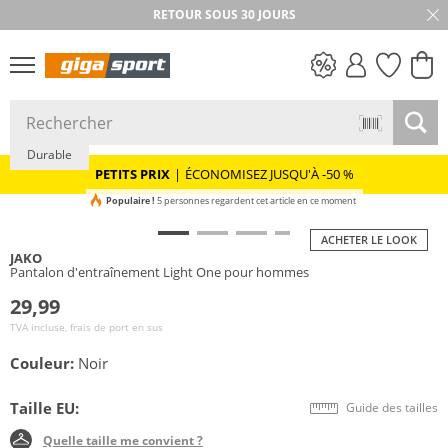
RETOUR SOUS 30 JOURS
PETITS PRIX
Durable
PETITS PRIX
|
ÉCONOMISEZ JUSQU'À -50 %
Populaire !
5 personnes regardent cet article en ce moment
ACHETER LE LOOK
JAKO
Pantalon d'entraînement Light One pour hommes
29,99
TVA incluse, frais de port en sus
Couleur:
Noir
Taille EU:
Guide des tailles
Quelle taille me convient ?