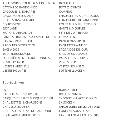
ACCESSOIRES POUR SACS À DOS & SACS ÉTANCHES
BANDEAUX
BÂTONS DE RANDONNÉE
BOTTES D’HIVER
CAGOULES & ÉCHARPES
CAMPING
CASQUES D’ESCALADE
CHAUSSETTES & CHAUSSONS
CHAUSSONS-ESCALADE
CHAUSSURES DE RANDONNÉE
COUPE-VENT
COUTEAUX & MULTITOOLS
ESCALADE
GANTS & MOUFLES
HARNAIS D’ESCALADE
SETS DE VIA FERRATA
LAMPES FRONTALES & LAMPES DE POCHE
ISOMATTEN
PANTALONS DE PLUIE
PANTALONS ZIP OFF
PRODUITS D’ENTRETIEN
RAQUETTES-A-NEIGE
SACS À DOS
SACS À DOS DE JOUR
TOURENRUCKSÄCKE
SACS DE COUCHAGE
SOUS-VÊTEMENTS FONCTIONNELS
VAISSELLE & COUVERTS
VESTES D’HIVER
VESTES DE PLUIE
VESTES HARDSHELL
VESTES ISOLANTES
VESTES POLAIRES
SOFTSHELLJACKEN
Sports d’hiver
DVA
BOBS & LUGE
CAGOULES DE SNOWBOARD
BOTTES D’HIVER
CASQUES DE SKI ET MASQUES DE SKI
SKISOCKEN & ACCESSOIRES
CHAUSSETTES & CHAUSSONS
SKISOCKEN
CHAUSSURES DE SKI
CHAUSSURES DE SKI DE FOND
CHAUSSURES DE SKI DE RANDONNÉE
COMBINAISONS DE SKI
COUTEAUX & MULTITOOLS
FARTS & ENTRETIEN DES SKIS