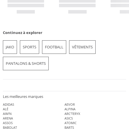
Continuez à explorer
JAKO
SPORTS
FOOTBALL
VÊTEMENTS
PANTALONS & SHORTS
Les meilleures marques
ADIDAS
AEVOR
ALÉ
ALPINA
AIM'N
ARC'TERYX
ARENA
ASICS
ASSOS
ATOMIC
BABOLAT
BARTS