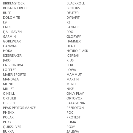
BIRKENSTOCK
BLACKROLL
BOGNER FIRE+ICE
BROOKS
BUFF
DEUTER
DOLOMITE
DYNAFIT
E9
F2
FALKE
FANATIC
FJÄLLRÄVEN
FOX
GARMIN
GLORYFY
GOREWEAR
HAMMER
HANWAG
HEAD
HOKA
HYDRO FLASK
ICEBREAKER
ICEPEAK
JAKO
KJUS
LA SPORTIVA
LEKI
LÖFFLER
LOWA
MAIER SPORTS
MAMMUT
MANDALA
MARTINI
MEINDL
MERU
MILLET
NIKE
O'NEILL
ONLY PLAY
ORTLIEB
ORTOVOX
OSPREY
PATAGONIA
PEAK PERFORMANCE
PEEROTON
PHENIX
POC
POLAR
PROTEST
PUKY
PUMA
QUIKSILVER
ROXY
RUKKA
SALEWA