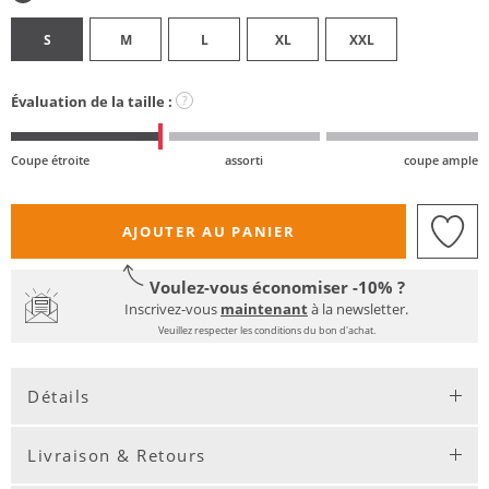
S
M
L
XL
XXL
Évaluation de la taille :
?
Coupe étroite
assorti
coupe ample
AJOUTER AU PANIER
Voulez-vous économiser -10% ?
Inscrivez-vous
maintenant
à la newsletter.
Veuillez respecter les conditions du bon d'achat.
Détails
Livraison & Retours