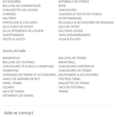
ACCESSOIRES
APPAREILS DE FITNESS
BALLONS DE GYMNASTIQUE
BOXE
CHAUSSETTES DE COURSE
CHAUSSURES
CHEMISES
LEGGINGS & TIGHTS DE FITNESS
HALTÈRES
SPORTNAHRUNG
PANTALONS & COLLANTS
ROULEAUX & ACCESSOIRES DE MASSAGE
SACS À DOS DE SPORT
SACS DE SPORT
SOUS-VÊTEMENTS DE COURSE
SOUTIENS-GORGE
SURVÊTEMENTS
TAPIS D’ENTRAÎNEMENT
VESTES & GILETS
YOGA & PILATES
Sports de balle
BADMINTON
BALLONS DE TENNIS
BALLONS DE FOOTBALL
BASKETBALL
CHAUSSURES TF & MULTI-CRAMPONS
CHAUSSURES D’INTÉRIEUR
CRAMPONS
CHAUSSURES DE TENNIS
CORDAGES DE TENNIS ET ACCESSOIRES DE TENNIS
ÉQUIPEMENT & ACCESSOIRES
GANTS DE GARDIEN DE BUT
PROTÈGE TIBIAS
PADEL TENNIS
RAQUETTES DE TENNIS
SQUASH
SACS DE FOOTBALL
SACS DE TENNIS
TENNIS
VÊTEMENTS DE TENNIS
Aide et contact