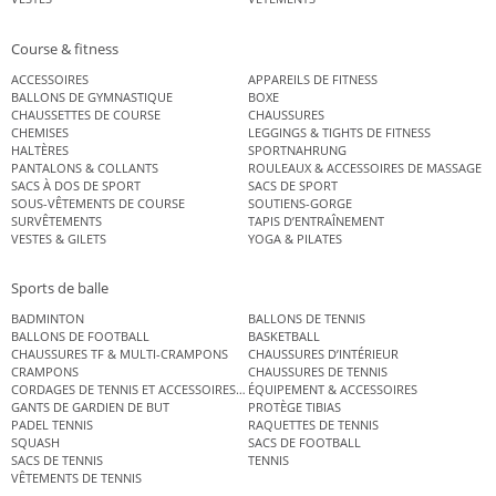
Course & fitness
ACCESSOIRES
APPAREILS DE FITNESS
BALLONS DE GYMNASTIQUE
BOXE
CHAUSSETTES DE COURSE
CHAUSSURES
CHEMISES
LEGGINGS & TIGHTS DE FITNESS
HALTÈRES
SPORTNAHRUNG
PANTALONS & COLLANTS
ROULEAUX & ACCESSOIRES DE MASSAGE
SACS À DOS DE SPORT
SACS DE SPORT
SOUS-VÊTEMENTS DE COURSE
SOUTIENS-GORGE
SURVÊTEMENTS
TAPIS D’ENTRAÎNEMENT
VESTES & GILETS
YOGA & PILATES
Sports de balle
BADMINTON
BALLONS DE TENNIS
BALLONS DE FOOTBALL
BASKETBALL
CHAUSSURES TF & MULTI-CRAMPONS
CHAUSSURES D’INTÉRIEUR
CRAMPONS
CHAUSSURES DE TENNIS
CORDAGES DE TENNIS ET ACCESSOIRES DE TENNIS
ÉQUIPEMENT & ACCESSOIRES
GANTS DE GARDIEN DE BUT
PROTÈGE TIBIAS
PADEL TENNIS
RAQUETTES DE TENNIS
SQUASH
SACS DE FOOTBALL
SACS DE TENNIS
TENNIS
VÊTEMENTS DE TENNIS