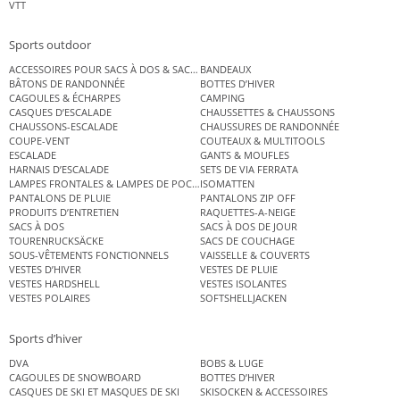
VTT
Sports outdoor
ACCESSOIRES POUR SACS À DOS & SACS ÉTANCHES
BANDEAUX
BÂTONS DE RANDONNÉE
BOTTES D’HIVER
CAGOULES & ÉCHARPES
CAMPING
CASQUES D’ESCALADE
CHAUSSETTES & CHAUSSONS
CHAUSSONS-ESCALADE
CHAUSSURES DE RANDONNÉE
COUPE-VENT
COUTEAUX & MULTITOOLS
ESCALADE
GANTS & MOUFLES
HARNAIS D’ESCALADE
SETS DE VIA FERRATA
LAMPES FRONTALES & LAMPES DE POCHE
ISOMATTEN
PANTALONS DE PLUIE
PANTALONS ZIP OFF
PRODUITS D’ENTRETIEN
RAQUETTES-A-NEIGE
SACS À DOS
SACS À DOS DE JOUR
TOURENRUCKSÄCKE
SACS DE COUCHAGE
SOUS-VÊTEMENTS FONCTIONNELS
VAISSELLE & COUVERTS
VESTES D’HIVER
VESTES DE PLUIE
VESTES HARDSHELL
VESTES ISOLANTES
VESTES POLAIRES
SOFTSHELLJACKEN
Sports d’hiver
DVA
BOBS & LUGE
CAGOULES DE SNOWBOARD
BOTTES D’HIVER
CASQUES DE SKI ET MASQUES DE SKI
SKISOCKEN & ACCESSOIRES