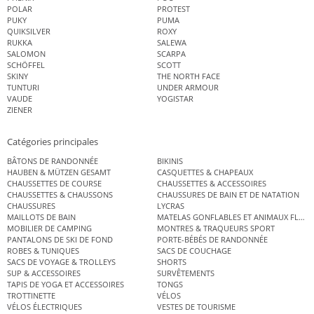
POLAR
PROTEST
PUKY
PUMA
QUIKSILVER
ROXY
RUKKA
SALEWA
SALOMON
SCARPA
SCHÖFFEL
SCOTT
SKINY
THE NORTH FACE
TUNTURI
UNDER ARMOUR
VAUDE
YOGISTAR
ZIENER
Catégories principales
BÂTONS DE RANDONNÉE
BIKINIS
HAUBEN & MÜTZEN GESAMT
CASQUETTES & CHAPEAUX
CHAUSSETTES DE COURSE
CHAUSSETTES & ACCESSOIRES
CHAUSSETTES & CHAUSSONS
CHAUSSURES DE BAIN ET DE NATATION
CHAUSSURES
LYCRAS
MAILLOTS DE BAIN
MATELAS GONFLABLES ET ANIMAUX FLOT
MOBILIER DE CAMPING
MONTRES & TRAQUEURS SPORT
PANTALONS DE SKI DE FOND
PORTE-BÉBÉS DE RANDONNÉE
ROBES & TUNIQUES
SACS DE COUCHAGE
SACS DE VOYAGE & TROLLEYS
SHORTS
SUP & ACCESSOIRES
SURVÊTEMENTS
TAPIS DE YOGA ET ACCESSOIRES
TONGS
TROTTINETTE
VÉLOS
VÉLOS ÉLECTRIQUES
VESTES DE TOURISME