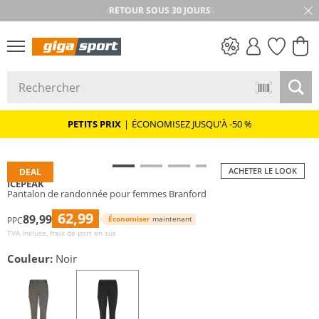
★★★★★ 4,8 / 5,0 ÉTOILES
PETITS PRIX
PETITS PRIX
|
ÉCONOMISEZ JUSQU'À -50 %
ACHETER LE LOOK
DEAL
ICEPEAK
Pantalon de randonnée pour femmes Branford
62,99
89,99
Économiser
maintenant
PPC
TVA incluse, frais de port en sus
Couleur:
Noir