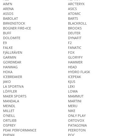
AIM'N
ARC'TERYX
ARENA
ASICS
ASSOS
ATOMIC
BABOLAT
BARTS
BIRKENSTOCK
BLACKROLL
BOGNER FIRE+ICE
BROOKS
BUFF
DEUTER
DOLOMITE
DYNAFIT
E9
F2
FALKE
FANATIC
FJÄLLRÄVEN
FOX
GARMIN
GLORYFY
GOREWEAR
HAMMER
HANWAG
HEAD
HOKA
HYDRO FLASK
ICEBREAKER
ICEPEAK
JAKO
KJUS
LA SPORTIVA
LEKI
LÖFFLER
LOWA
MAIER SPORTS
MAMMUT
MANDALA
MARTINI
MEINDL
MERU
MILLET
NIKE
O'NEILL
ONLY PLAY
ORTLIEB
ORTOVOX
OSPREY
PATAGONIA
PEAK PERFORMANCE
PEEROTON
PHENIX
POC