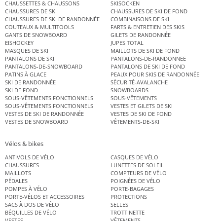
CHAUSSETTES & CHAUSSONS
SKISOCKEN
CHAUSSURES DE SKI
CHAUSSURES DE SKI DE FOND
CHAUSSURES DE SKI DE RANDONNÉE
COMBINAISONS DE SKI
COUTEAUX & MULTITOOLS
FARTS & ENTRETIEN DES SKIS
GANTS DE SNOWBOARD
GILETS DE RANDONNÉE
EISHOCKEY
JUPES TOTAL
MASQUES DE SKI
MAILLOTS DE SKI DE FOND
PANTALONS DE SKI
PANTALONS-DE-RANDONNEE
PANTALONS-DE-SNOWBOARD
PANTALONS DE SKI DE FOND
PATINS À GLACE
PEAUX POUR SKIS DE RANDONNÉE
SKI DE RANDONNÉE
SÉCURITÉ-AVALANCHE
SKI DE FOND
SNOWBOARDS
SOUS-VÊTEMENTS FONCTIONNELS
SOUS-VÊTEMENTS
SOUS-VÊTEMENTS FONCTIONNELS
VESTES ET GILETS DE SKI
VESTES DE SKI DE RANDONNÉE
VESTES DE SKI DE FOND
VESTES DE SNOWBOARD
VÊTEMENTS-DE-SKI
Vélos & bikes
ANTIVOLS DE VÉLO
CASQUES DE VÉLO
CHAUSSURES
LUNETTES DE SOLEIL
MAILLOTS
COMPTEURS DE VÉLO
PÉDALES
POIGNÉES DE VÉLO
POMPES À VÉLO
PORTE-BAGAGES
PORTE-VÉLOS ET ACCESSOIRES
PROTECTIONS
SACS À DOS DE VÉLO
SELLES
BÉQUILLES DE VÉLO
TROTTINETTE
VESTES
VÊTEMENTS