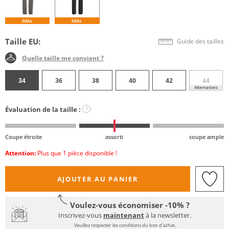
DEAL
DEAL
Taille EU:
Guide des tailles
Quelle taille me convient ?
34
36
38
40
42
44
Alternatives
Évaluation de la taille :
?
Coupe étroite
assorti
coupe ample
Attention:
Plus que 1 pièce disponible !
AJOUTER AU PANIER
Voulez-vous économiser -10% ?
Inscrivez-vous
maintenant
à la newsletter.
Veuillez respecter les conditions du bon d'achat.