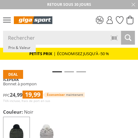
RETOUR SOUS 30 JOURS
PETITS PRIX
Prix & Valeur
PETITS PRIX
|
ÉCONOMISEZ JUSQU'À -50 %
DEAL
ICEPEAK
Bonnet à pompon
19,99
24,99
Économiser
maintenant
PPC
TVA incluse, frais de port en sus
Couleur:
Noir