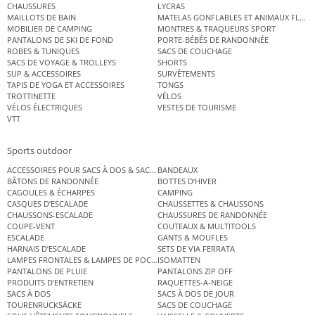
CHAUSSURES
LYCRAS
MAILLOTS DE BAIN
MATELAS GONFLABLES ET ANIMAUX FLOT
MOBILIER DE CAMPING
MONTRES & TRAQUEURS SPORT
PANTALONS DE SKI DE FOND
PORTE-BÉBÉS DE RANDONNÉE
ROBES & TUNIQUES
SACS DE COUCHAGE
SACS DE VOYAGE & TROLLEYS
SHORTS
SUP & ACCESSOIRES
SURVÊTEMENTS
TAPIS DE YOGA ET ACCESSOIRES
TONGS
TROTTINETTE
VÉLOS
VÉLOS ÉLECTRIQUES
VESTES DE TOURISME
VTT
Sports outdoor
ACCESSOIRES POUR SACS À DOS & SACS ÉTANCHES
BANDEAUX
BÂTONS DE RANDONNÉE
BOTTES D’HIVER
CAGOULES & ÉCHARPES
CAMPING
CASQUES D’ESCALADE
CHAUSSETTES & CHAUSSONS
CHAUSSONS-ESCALADE
CHAUSSURES DE RANDONNÉE
COUPE-VENT
COUTEAUX & MULTITOOLS
ESCALADE
GANTS & MOUFLES
HARNAIS D’ESCALADE
SETS DE VIA FERRATA
LAMPES FRONTALES & LAMPES DE POCHE
ISOMATTEN
PANTALONS DE PLUIE
PANTALONS ZIP OFF
PRODUITS D’ENTRETIEN
RAQUETTES-A-NEIGE
SACS À DOS
SACS À DOS DE JOUR
TOURENRUCKSÄCKE
SACS DE COUCHAGE