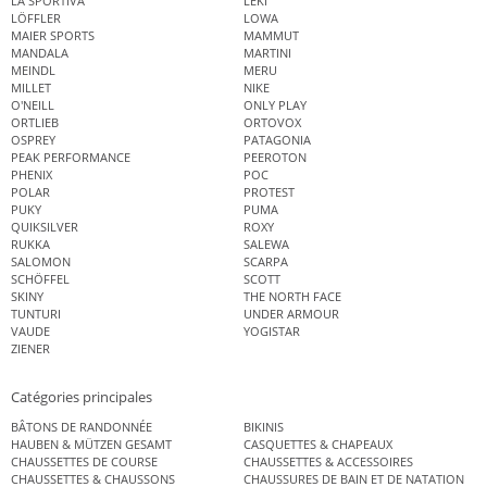
LA SPORTIVA
LEKI
LÖFFLER
LOWA
MAIER SPORTS
MAMMUT
MANDALA
MARTINI
MEINDL
MERU
MILLET
NIKE
O'NEILL
ONLY PLAY
ORTLIEB
ORTOVOX
OSPREY
PATAGONIA
PEAK PERFORMANCE
PEEROTON
PHENIX
POC
POLAR
PROTEST
PUKY
PUMA
QUIKSILVER
ROXY
RUKKA
SALEWA
SALOMON
SCARPA
SCHÖFFEL
SCOTT
SKINY
THE NORTH FACE
TUNTURI
UNDER ARMOUR
VAUDE
YOGISTAR
ZIENER
Catégories principales
BÂTONS DE RANDONNÉE
BIKINIS
HAUBEN & MÜTZEN GESAMT
CASQUETTES & CHAPEAUX
CHAUSSETTES DE COURSE
CHAUSSETTES & ACCESSOIRES
CHAUSSETTES & CHAUSSONS
CHAUSSURES DE BAIN ET DE NATATION