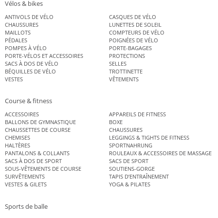
Vélos & bikes
ANTIVOLS DE VÉLO
CASQUES DE VÉLO
CHAUSSURES
LUNETTES DE SOLEIL
MAILLOTS
COMPTEURS DE VÉLO
PÉDALES
POIGNÉES DE VÉLO
POMPES À VÉLO
PORTE-BAGAGES
PORTE-VÉLOS ET ACCESSOIRES
PROTECTIONS
SACS À DOS DE VÉLO
SELLES
BÉQUILLES DE VÉLO
TROTTINETTE
VESTES
VÊTEMENTS
Course & fitness
ACCESSOIRES
APPAREILS DE FITNESS
BALLONS DE GYMNASTIQUE
BOXE
CHAUSSETTES DE COURSE
CHAUSSURES
CHEMISES
LEGGINGS & TIGHTS DE FITNESS
HALTÈRES
SPORTNAHRUNG
PANTALONS & COLLANTS
ROULEAUX & ACCESSOIRES DE MASSAGE
SACS À DOS DE SPORT
SACS DE SPORT
SOUS-VÊTEMENTS DE COURSE
SOUTIENS-GORGE
SURVÊTEMENTS
TAPIS D’ENTRAÎNEMENT
VESTES & GILETS
YOGA & PILATES
Sports de balle