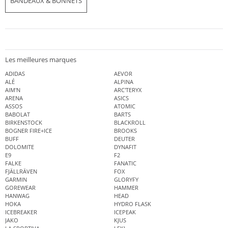
BANDEAUX & BONNETS
Les meilleures marques
ADIDAS
AEVOR
ALÉ
ALPINA
AIM'N
ARC'TERYX
ARENA
ASICS
ASSOS
ATOMIC
BABOLAT
BARTS
BIRKENSTOCK
BLACKROLL
BOGNER FIRE+ICE
BROOKS
BUFF
DEUTER
DOLOMITE
DYNAFIT
E9
F2
FALKE
FANATIC
FJÄLLRÄVEN
FOX
GARMIN
GLORYFY
GOREWEAR
HAMMER
HANWAG
HEAD
HOKA
HYDRO FLASK
ICEBREAKER
ICEPEAK
JAKO
KJUS