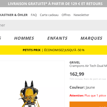
LIVRAISON GRATUITE* À PARTIR DE 129 € ET RETOURS
 KASTNER & ÖHLER
FAQ
Carte cadeau
Offres
Newsletter
S
HOMMES
ENFANTS
MARQUES
PETITS PRIX
|
ÉCONOMISEZ JUSQU'À -50 %
GRIVEL
Crampons Air Tech Dual M
162,99
TVA incluse, frais de port en sus
Couleur:
Jaune
Attention:
Plus que 1 pièce 