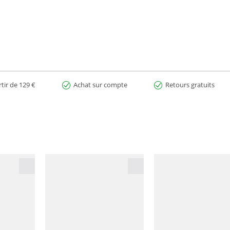
-Classic EVO
, **Neu-M
New-Matic EVO
, et **Cramp-O-Ma
Cramp-O-Mati
 stabilité, sécurité et adaptabilité pour répondre aux exigences élevées des
rtir de 129 €
Achat sur compte
Retours gratuits