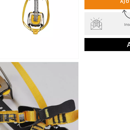
AJO
Ins