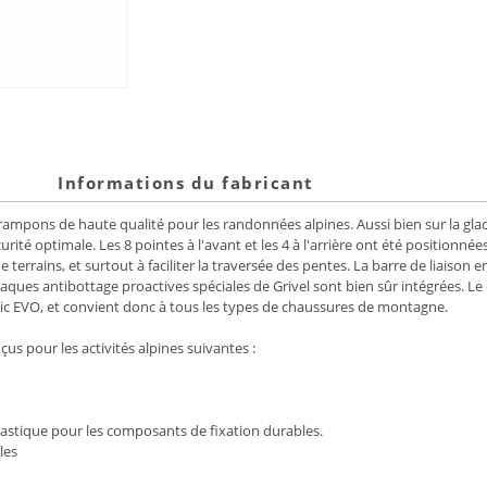
Informations du fabricant
rampons de haute qualité pour les randonnées alpines. Aussi bien sur la glace
rité optimale. Les 8 pointes à l'avant et les 4 à l'arrière ont été positionné
errains, et surtout à faciliter la traversée des pentes. La barre de liaison en 
laques antibottage proactives spéciales de Grivel sont bien sûr intégrées. L
c EVO, et convient donc à tous les types de chaussures de montagne.
us pour les activités alpines suivantes :
plastique pour les composants de fixation durables.
les