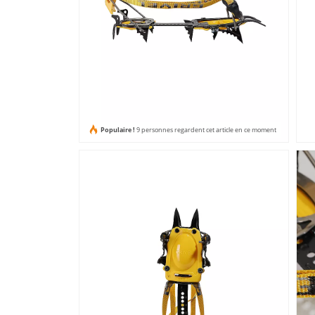
Populaire !
9 personnes regardent cet article en ce moment