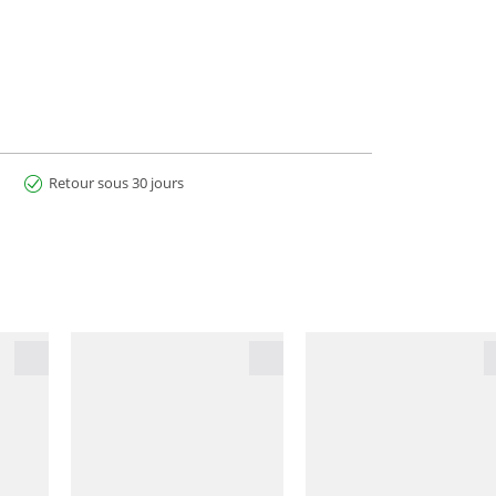
c EVO
- compatible mi
 alpinistes.
Retour sous 30 jours