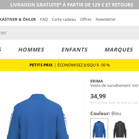
LIVRAISON GRATUITE* À PARTIR DE 129 € ET RETOURS
 KASTNER & ÖHLER
FAQ
Carte cadeau
Offres
Newsletter
S
HOMMES
ENFANTS
MARQUES
PETITS PRIX
|
ÉCONOMISEZ JUSQU'À -50 %
ERIMA
Veste de survêtement In
34,99
TVA incluse, frais de port en sus
Couleur:
Bleu