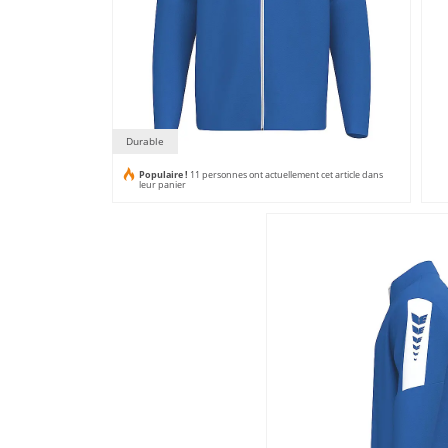
Durable
Populaire !
11 personnes ont actuellement cet article dans
leur panier