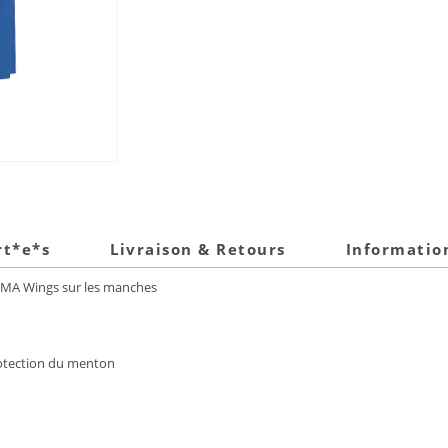
rt*e*s
Livraison & Retours
Informatio
IMA Wings sur les manches
rotection du menton