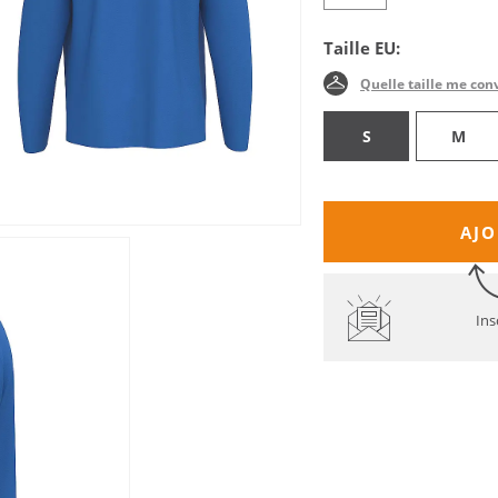
Taille EU:
Quelle taille me con
S
M
AJO
Ins