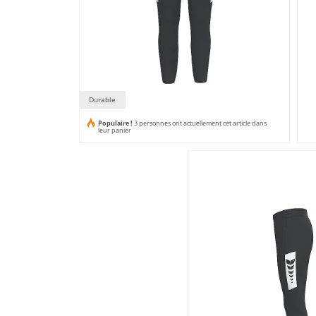
Durable
Populaire !
3 personnes ont actuellement cet article dans
leur panier