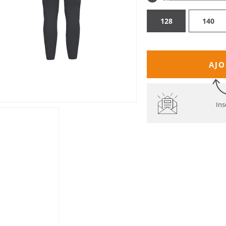
128
140
AJO
Ins