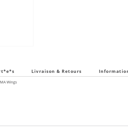
rt*e*s
Livraison & Retours
Informatio
RIMA Wings