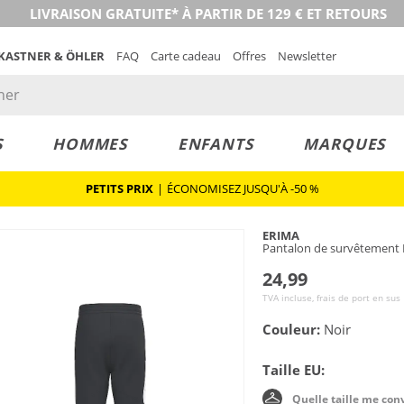
LIVRAISON GRATUITE* À PARTIR DE 129 € ET RETOURS
 KASTNER & ÖHLER
FAQ
Carte cadeau
Offres
Newsletter
S
HOMMES
ENFANTS
MARQUES
PETITS PRIX
|
ÉCONOMISEZ JUSQU'À -50 %
ERIMA
Pantalon de survêtement 
24,99
TVA incluse, frais de port en sus
Couleur:
Noir
Taille EU:
Quelle taille me con