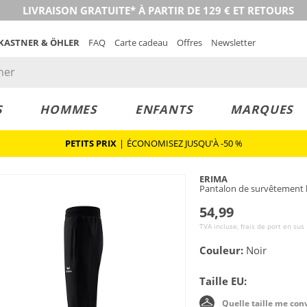
LIVRAISON GRATUITE* À PARTIR DE 129 € ET RETOURS
 KASTNER & ÖHLER
FAQ
Carte cadeau
Offres
Newsletter
S
HOMMES
ENFANTS
MARQUES
PETITS PRIX
|
ÉCONOMISEZ JUSQU'À -50 %
ERIMA
Pantalon de survêtemen
54,99
TVA incluse, frais de port en sus
Couleur:
Noir
Taille EU:
Quelle taille me con