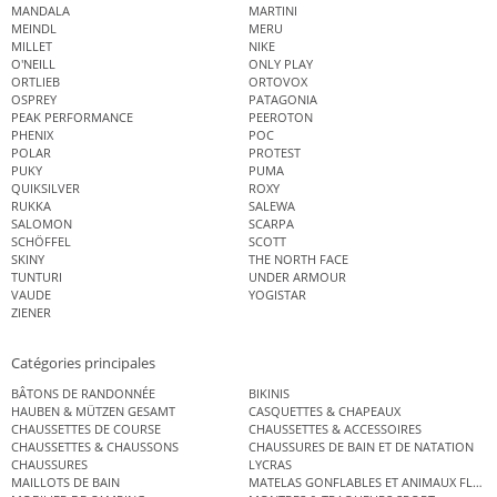
MANDALA
MARTINI
MEINDL
MERU
MILLET
NIKE
O'NEILL
ONLY PLAY
ORTLIEB
ORTOVOX
OSPREY
PATAGONIA
PEAK PERFORMANCE
PEEROTON
PHENIX
POC
POLAR
PROTEST
PUKY
PUMA
QUIKSILVER
ROXY
RUKKA
SALEWA
SALOMON
SCARPA
SCHÖFFEL
SCOTT
SKINY
THE NORTH FACE
TUNTURI
UNDER ARMOUR
VAUDE
YOGISTAR
ZIENER
Catégories principales
BÂTONS DE RANDONNÉE
BIKINIS
HAUBEN & MÜTZEN GESAMT
CASQUETTES & CHAPEAUX
CHAUSSETTES DE COURSE
CHAUSSETTES & ACCESSOIRES
CHAUSSETTES & CHAUSSONS
CHAUSSURES DE BAIN ET DE NATATION
CHAUSSURES
LYCRAS
MAILLOTS DE BAIN
MATELAS GONFLABLES ET ANIMAUX FLOT