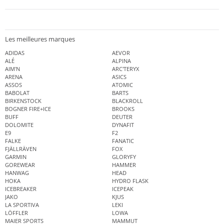
Les meilleures marques
ADIDAS
AEVOR
ALÉ
ALPINA
AIM'N
ARC'TERYX
ARENA
ASICS
ASSOS
ATOMIC
BABOLAT
BARTS
BIRKENSTOCK
BLACKROLL
BOGNER FIRE+ICE
BROOKS
BUFF
DEUTER
DOLOMITE
DYNAFIT
E9
F2
FALKE
FANATIC
FJÄLLRÄVEN
FOX
GARMIN
GLORYFY
GOREWEAR
HAMMER
HANWAG
HEAD
HOKA
HYDRO FLASK
ICEBREAKER
ICEPEAK
JAKO
KJUS
LA SPORTIVA
LEKI
LÖFFLER
LOWA
MAIER SPORTS
MAMMUT