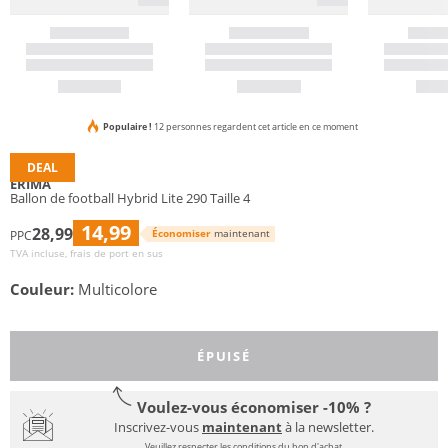
Populaire !
12 personnes regardent cet article en ce moment
DEAL
ERIMA
Ballon de football Hybrid Lite 290 Taille 4
14,99
28,99
Économiser
maintenant
PPC
TVA incluse, frais de port en sus
Couleur:
Multicolore
ÉPUISÉ
Voulez-vous économiser -10% ?
Inscrivez-vous
maintenant
à la newsletter.
Veuillez respecter les conditions du bon d'achat.