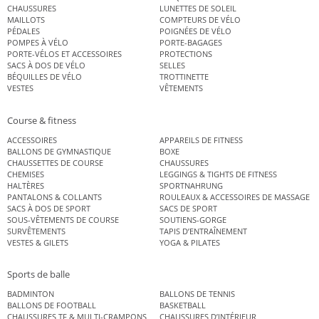
CHAUSSURES
LUNETTES DE SOLEIL
MAILLOTS
COMPTEURS DE VÉLO
PÉDALES
POIGNÉES DE VÉLO
POMPES À VÉLO
PORTE-BAGAGES
PORTE-VÉLOS ET ACCESSOIRES
PROTECTIONS
SACS À DOS DE VÉLO
SELLES
BÉQUILLES DE VÉLO
TROTTINETTE
VESTES
VÊTEMENTS
Course & fitness
ACCESSOIRES
APPAREILS DE FITNESS
BALLONS DE GYMNASTIQUE
BOXE
CHAUSSETTES DE COURSE
CHAUSSURES
CHEMISES
LEGGINGS & TIGHTS DE FITNESS
HALTÈRES
SPORTNAHRUNG
PANTALONS & COLLANTS
ROULEAUX & ACCESSOIRES DE MASSAGE
SACS À DOS DE SPORT
SACS DE SPORT
SOUS-VÊTEMENTS DE COURSE
SOUTIENS-GORGE
SURVÊTEMENTS
TAPIS D’ENTRAÎNEMENT
VESTES & GILETS
YOGA & PILATES
Sports de balle
BADMINTON
BALLONS DE TENNIS
BALLONS DE FOOTBALL
BASKETBALL
CHAUSSURES TF & MULTI-CRAMPONS
CHAUSSURES D’INTÉRIEUR