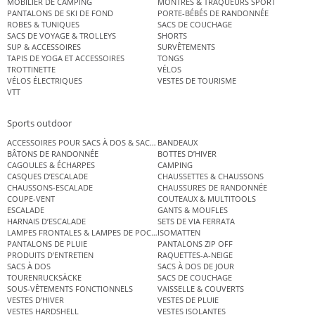
MOBILIER DE CAMPING
MONTRES & TRAQUEURS SPORT
PANTALONS DE SKI DE FOND
PORTE-BÉBÉS DE RANDONNÉE
ROBES & TUNIQUES
SACS DE COUCHAGE
SACS DE VOYAGE & TROLLEYS
SHORTS
SUP & ACCESSOIRES
SURVÊTEMENTS
TAPIS DE YOGA ET ACCESSOIRES
TONGS
TROTTINETTE
VÉLOS
VÉLOS ÉLECTRIQUES
VESTES DE TOURISME
VTT
Sports outdoor
ACCESSOIRES POUR SACS À DOS & SACS ÉTANCHES
BANDEAUX
BÂTONS DE RANDONNÉE
BOTTES D’HIVER
CAGOULES & ÉCHARPES
CAMPING
CASQUES D’ESCALADE
CHAUSSETTES & CHAUSSONS
CHAUSSONS-ESCALADE
CHAUSSURES DE RANDONNÉE
COUPE-VENT
COUTEAUX & MULTITOOLS
ESCALADE
GANTS & MOUFLES
HARNAIS D’ESCALADE
SETS DE VIA FERRATA
LAMPES FRONTALES & LAMPES DE POCHE
ISOMATTEN
PANTALONS DE PLUIE
PANTALONS ZIP OFF
PRODUITS D’ENTRETIEN
RAQUETTES-A-NEIGE
SACS À DOS
SACS À DOS DE JOUR
TOURENRUCKSÄCKE
SACS DE COUCHAGE
SOUS-VÊTEMENTS FONCTIONNELS
VAISSELLE & COUVERTS
VESTES D’HIVER
VESTES DE PLUIE
VESTES HARDSHELL
VESTES ISOLANTES