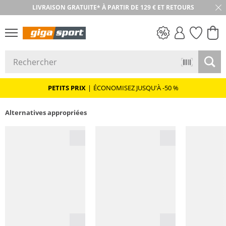
LIVRAISON GRATUITE* À PARTIR DE 129 € ET RETOURS
RETOUR SOUS 30 JOURS
PETITS PRIX
PETITS PRIX
|
ÉCONOMISEZ JUSQU'À -50 %
Alternatives appropriées