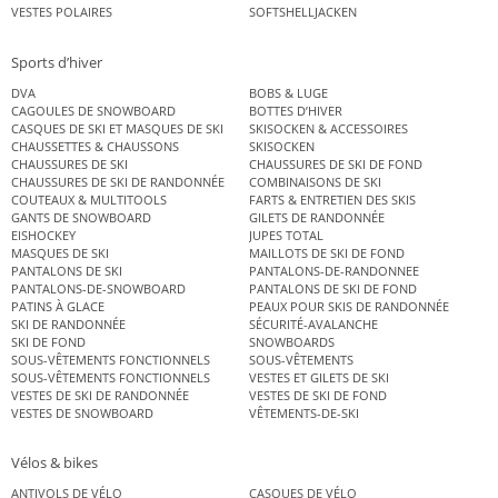
VESTES POLAIRES
SOFTSHELLJACKEN
Sports d’hiver
DVA
BOBS & LUGE
CAGOULES DE SNOWBOARD
BOTTES D’HIVER
CASQUES DE SKI ET MASQUES DE SKI
SKISOCKEN & ACCESSOIRES
CHAUSSETTES & CHAUSSONS
SKISOCKEN
CHAUSSURES DE SKI
CHAUSSURES DE SKI DE FOND
CHAUSSURES DE SKI DE RANDONNÉE
COMBINAISONS DE SKI
COUTEAUX & MULTITOOLS
FARTS & ENTRETIEN DES SKIS
GANTS DE SNOWBOARD
GILETS DE RANDONNÉE
EISHOCKEY
JUPES TOTAL
MASQUES DE SKI
MAILLOTS DE SKI DE FOND
PANTALONS DE SKI
PANTALONS-DE-RANDONNEE
PANTALONS-DE-SNOWBOARD
PANTALONS DE SKI DE FOND
PATINS À GLACE
PEAUX POUR SKIS DE RANDONNÉE
SKI DE RANDONNÉE
SÉCURITÉ-AVALANCHE
SKI DE FOND
SNOWBOARDS
SOUS-VÊTEMENTS FONCTIONNELS
SOUS-VÊTEMENTS
SOUS-VÊTEMENTS FONCTIONNELS
VESTES ET GILETS DE SKI
VESTES DE SKI DE RANDONNÉE
VESTES DE SKI DE FOND
VESTES DE SNOWBOARD
VÊTEMENTS-DE-SKI
Vélos & bikes
ANTIVOLS DE VÉLO
CASQUES DE VÉLO