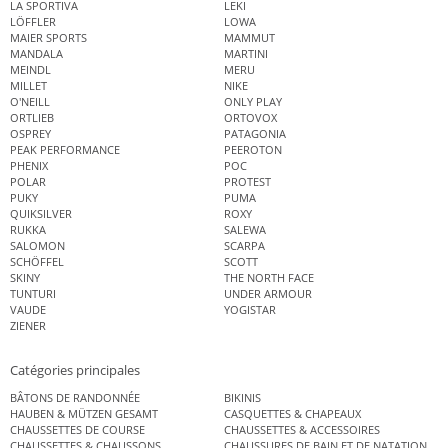
LA SPORTIVA
LEKI
LÖFFLER
LOWA
MAIER SPORTS
MAMMUT
MANDALA
MARTINI
MEINDL
MERU
MILLET
NIKE
O'NEILL
ONLY PLAY
ORTLIEB
ORTOVOX
OSPREY
PATAGONIA
PEAK PERFORMANCE
PEEROTON
PHENIX
POC
POLAR
PROTEST
PUKY
PUMA
QUIKSILVER
ROXY
RUKKA
SALEWA
SALOMON
SCARPA
SCHÖFFEL
SCOTT
SKINY
THE NORTH FACE
TUNTURI
UNDER ARMOUR
VAUDE
YOGISTAR
ZIENER
Catégories principales
BÂTONS DE RANDONNÉE
BIKINIS
HAUBEN & MÜTZEN GESAMT
CASQUETTES & CHAPEAUX
CHAUSSETTES DE COURSE
CHAUSSETTES & ACCESSOIRES
CHAUSSETTES & CHAUSSONS
CHAUSSURES DE BAIN ET DE NATATION