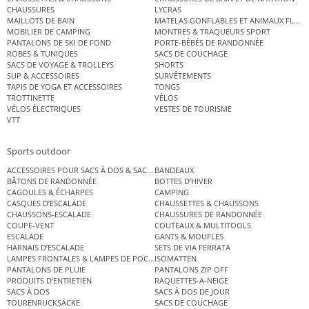
CHAUSSURES
LYCRAS
MAILLOTS DE BAIN
MATELAS GONFLABLES ET ANIMAUX FLOT
MOBILIER DE CAMPING
MONTRES & TRAQUEURS SPORT
PANTALONS DE SKI DE FOND
PORTE-BÉBÉS DE RANDONNÉE
ROBES & TUNIQUES
SACS DE COUCHAGE
SACS DE VOYAGE & TROLLEYS
SHORTS
SUP & ACCESSOIRES
SURVÊTEMENTS
TAPIS DE YOGA ET ACCESSOIRES
TONGS
TROTTINETTE
VÉLOS
VÉLOS ÉLECTRIQUES
VESTES DE TOURISME
VTT
Sports outdoor
ACCESSOIRES POUR SACS À DOS & SACS ÉTANCHES
BANDEAUX
BÂTONS DE RANDONNÉE
BOTTES D’HIVER
CAGOULES & ÉCHARPES
CAMPING
CASQUES D’ESCALADE
CHAUSSETTES & CHAUSSONS
CHAUSSONS-ESCALADE
CHAUSSURES DE RANDONNÉE
COUPE-VENT
COUTEAUX & MULTITOOLS
ESCALADE
GANTS & MOUFLES
HARNAIS D’ESCALADE
SETS DE VIA FERRATA
LAMPES FRONTALES & LAMPES DE POCHE
ISOMATTEN
PANTALONS DE PLUIE
PANTALONS ZIP OFF
PRODUITS D’ENTRETIEN
RAQUETTES-A-NEIGE
SACS À DOS
SACS À DOS DE JOUR
TOURENRUCKSÄCKE
SACS DE COUCHAGE