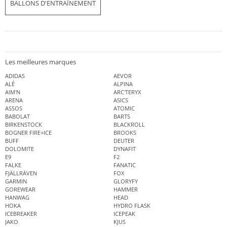
BALLONS D'ENTRAÎNEMENT
Les meilleures marques
ADIDAS
AEVOR
ALÉ
ALPINA
AIM'N
ARC'TERYX
ARENA
ASICS
ASSOS
ATOMIC
BABOLAT
BARTS
BIRKENSTOCK
BLACKROLL
BOGNER FIRE+ICE
BROOKS
BUFF
DEUTER
DOLOMITE
DYNAFIT
E9
F2
FALKE
FANATIC
FJÄLLRÄVEN
FOX
GARMIN
GLORYFY
GOREWEAR
HAMMER
HANWAG
HEAD
HOKA
HYDRO FLASK
ICEBREAKER
ICEPEAK
JAKO
KJUS