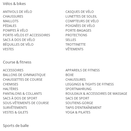
Vélos & bikes
ANTIVOLS DE VÉLO
CASQUES DE VÉLO
CHAUSSURES
LUNETTES DE SOLEIL
MAILLOTS
COMPTEURS DE VÉLO
PÉDALES
POIGNÉES DE VÉLO
POMPES À VÉLO
PORTE-BAGAGES
PORTE-VÉLOS ET ACCESSOIRES
PROTECTIONS
SACS À DOS DE VÉLO
SELLES
BÉQUILLES DE VÉLO
TROTTINETTE
VESTES
VÊTEMENTS
Course & fitness
ACCESSOIRES
APPAREILS DE FITNESS
BALLONS DE GYMNASTIQUE
BOXE
CHAUSSETTES DE COURSE
CHAUSSURES
CHEMISES
LEGGINGS & TIGHTS DE FITNESS
HALTÈRES
SPORTNAHRUNG
PANTALONS & COLLANTS
ROULEAUX & ACCESSOIRES DE MASSAGE
SACS À DOS DE SPORT
SACS DE SPORT
SOUS-VÊTEMENTS DE COURSE
SOUTIENS-GORGE
SURVÊTEMENTS
TAPIS D’ENTRAÎNEMENT
VESTES & GILETS
YOGA & PILATES
Sports de balle