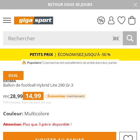
RETOUR SOUS 30 JOURS
PETITS PRIX
PETITS PRIX
|
ÉCONOMISEZ JUSQU'À -50 %
Populaire !
2 personnes ont actuellement cet article dans leur panier
DEAL
ERIMA
Ballon de football Hybrid Lite 290 Gr.3
14,99
28,99
Économiser
maintenant
PPC
TVA incluse, frais de port en sus
Couleur:
Multicolore
Attention:
Plus que 3 pièce disponible !
AJOUTER AU PANIER