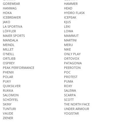
GOREWEAR
HAMMER
HANWAG
HEAD
HOKA
HYDRO FLASK
ICEBREAKER
ICEPEAK
JAKO
KJUS
LA SPORTIVA
LEKI
LÖFFLER
LOWA
MAIER SPORTS
MAMMUT
MANDALA
MARTINI
MEINDL
MERU
MILLET
NIKE
O'NEILL
ONLY PLAY
ORTLIEB
ORTOVOX
OSPREY
PATAGONIA
PEAK PERFORMANCE
PEEROTON
PHENIX
POC
POLAR
PROTEST
PUKY
PUMA
QUIKSILVER
ROXY
RUKKA
SALEWA
SALOMON
SCARPA
SCHÖFFEL
SCOTT
SKINY
THE NORTH FACE
TUNTURI
UNDER ARMOUR
VAUDE
YOGISTAR
ZIENER