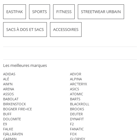
EASTPAK
SPORTS
FITNESS
STREETWEAR URBAIN
SACS À DOS ET SACS
ACCESSOIRES
Les meilleures marques
ADIDAS
AEVOR
ALÉ
ALPINA
AIM'N
ARC'TERYX
ARENA
ASICS
ASSOS
ATOMIC
BABOLAT
BARTS
BIRKENSTOCK
BLACKROLL
BOGNER FIRE+ICE
BROOKS
BUFF
DEUTER
DOLOMITE
DYNAFIT
E9
F2
FALKE
FANATIC
FJÄLLRÄVEN
FOX
GARMIN
GLORYFY