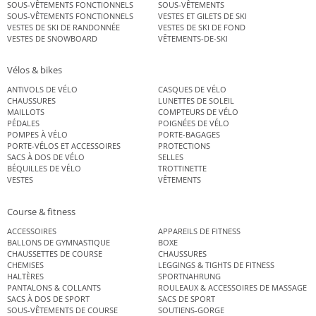
SOUS-VÊTEMENTS FONCTIONNELS
SOUS-VÊTEMENTS
SOUS-VÊTEMENTS FONCTIONNELS
VESTES ET GILETS DE SKI
VESTES DE SKI DE RANDONNÉE
VESTES DE SKI DE FOND
VESTES DE SNOWBOARD
VÊTEMENTS-DE-SKI
Vélos & bikes
ANTIVOLS DE VÉLO
CASQUES DE VÉLO
CHAUSSURES
LUNETTES DE SOLEIL
MAILLOTS
COMPTEURS DE VÉLO
PÉDALES
POIGNÉES DE VÉLO
POMPES À VÉLO
PORTE-BAGAGES
PORTE-VÉLOS ET ACCESSOIRES
PROTECTIONS
SACS À DOS DE VÉLO
SELLES
BÉQUILLES DE VÉLO
TROTTINETTE
VESTES
VÊTEMENTS
Course & fitness
ACCESSOIRES
APPAREILS DE FITNESS
BALLONS DE GYMNASTIQUE
BOXE
CHAUSSETTES DE COURSE
CHAUSSURES
CHEMISES
LEGGINGS & TIGHTS DE FITNESS
HALTÈRES
SPORTNAHRUNG
PANTALONS & COLLANTS
ROULEAUX & ACCESSOIRES DE MASSAGE
SACS À DOS DE SPORT
SACS DE SPORT
SOUS-VÊTEMENTS DE COURSE
SOUTIENS-GORGE