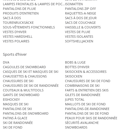
LAMPES FRONTALES & LAMPES DE POCHE
ISOMATTEN
PANTALONS DE PLUIE
PANTALONS ZIP OFF
PRODUITS D’ENTRETIEN
RAQUETTES-A-NEIGE
SACS À DOS
SACS À DOS DE JOUR
TOURENRUCKSÄCKE
SACS DE COUCHAGE
SOUS-VÊTEMENTS FONCTIONNELS
VAISSELLE & COUVERTS
VESTES D’HIVER
VESTES DE PLUIE
VESTES HARDSHELL
VESTES ISOLANTES
VESTES POLAIRES
SOFTSHELLJACKEN
Sports d’hiver
DVA
BOBS & LUGE
CAGOULES DE SNOWBOARD
BOTTES D’HIVER
CASQUES DE SKI ET MASQUES DE SKI
SKISOCKEN & ACCESSOIRES
CHAUSSETTES & CHAUSSONS
SKISOCKEN
CHAUSSURES DE SKI
CHAUSSURES DE SKI DE FOND
CHAUSSURES DE SKI DE RANDONNÉE
COMBINAISONS DE SKI
COUTEAUX & MULTITOOLS
FARTS & ENTRETIEN DES SKIS
GANTS DE SNOWBOARD
GILETS DE RANDONNÉE
EISHOCKEY
JUPES TOTAL
MASQUES DE SKI
MAILLOTS DE SKI DE FOND
PANTALONS DE SKI
PANTALONS-DE-RANDONNEE
PANTALONS-DE-SNOWBOARD
PANTALONS DE SKI DE FOND
PATINS À GLACE
PEAUX POUR SKIS DE RANDONNÉE
SKI DE RANDONNÉE
SÉCURITÉ-AVALANCHE
SKI DE FOND
SNOWBOARDS