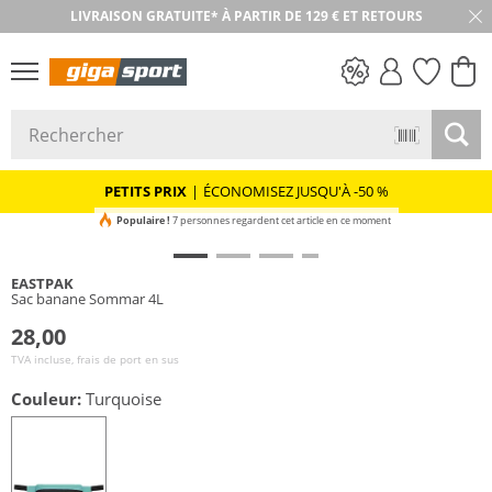
LIVRAISON GRATUITE* À PARTIR DE 129 € ET RETOURS
RETOUR SOUS 30 JOURS
PETITS PRIX
PETITS PRIX
|
ÉCONOMISEZ JUSQU'À -50 %
Populaire !
7 personnes regardent cet article en ce moment
EASTPAK
Sac banane Sommar 4L
28,00
TVA incluse, frais de port en sus
Couleur:
Turquoise