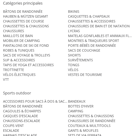
Catégories principales
BÂTONS DE RANDONNÉE
BIKINIS
HAUBEN & MÜTZEN GESAMT
CASQUETTES & CHAPEAUX
CHAUSSETTES DE COURSE
CHAUSSETTES & ACCESSOIRES
CHAUSSETTES & CHAUSSONS
CHAUSSURES DE BAIN ET DE NATATION
CHAUSSURES
LYCRAS
MAILLOTS DE BAIN
MATELAS GONFLABLES ET ANIMAUX FLOT
MOBILIER DE CAMPING
MONTRES & TRAQUEURS SPORT
PANTALONS DE SKI DE FOND
PORTE-BÉBÉS DE RANDONNÉE
ROBES & TUNIQUES
SACS DE COUCHAGE
SACS DE VOYAGE & TROLLEYS
SHORTS
SUP & ACCESSOIRES
SURVÊTEMENTS
TAPIS DE YOGA ET ACCESSOIRES
TONGS
TROTTINETTE
VÉLOS
VÉLOS ÉLECTRIQUES
VESTES DE TOURISME
VTT
Sports outdoor
ACCESSOIRES POUR SACS À DOS & SACS ÉTANCHES
BANDEAUX
BÂTONS DE RANDONNÉE
BOTTES D’HIVER
CAGOULES & ÉCHARPES
CAMPING
CASQUES D’ESCALADE
CHAUSSETTES & CHAUSSONS
CHAUSSONS-ESCALADE
CHAUSSURES DE RANDONNÉE
COUPE-VENT
COUTEAUX & MULTITOOLS
ESCALADE
GANTS & MOUFLES
HARNAIS D’ESCALADE
SETS DE VIA FERRATA