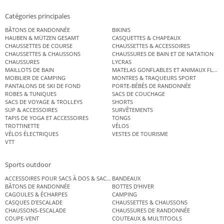
Catégories principales
BÂTONS DE RANDONNÉE
BIKINIS
HAUBEN & MÜTZEN GESAMT
CASQUETTES & CHAPEAUX
CHAUSSETTES DE COURSE
CHAUSSETTES & ACCESSOIRES
CHAUSSETTES & CHAUSSONS
CHAUSSURES DE BAIN ET DE NATATION
CHAUSSURES
LYCRAS
MAILLOTS DE BAIN
MATELAS GONFLABLES ET ANIMAUX FLOT
MOBILIER DE CAMPING
MONTRES & TRAQUEURS SPORT
PANTALONS DE SKI DE FOND
PORTE-BÉBÉS DE RANDONNÉE
ROBES & TUNIQUES
SACS DE COUCHAGE
SACS DE VOYAGE & TROLLEYS
SHORTS
SUP & ACCESSOIRES
SURVÊTEMENTS
TAPIS DE YOGA ET ACCESSOIRES
TONGS
TROTTINETTE
VÉLOS
VÉLOS ÉLECTRIQUES
VESTES DE TOURISME
VTT
Sports outdoor
ACCESSOIRES POUR SACS À DOS & SACS ÉTANCHES
BANDEAUX
BÂTONS DE RANDONNÉE
BOTTES D’HIVER
CAGOULES & ÉCHARPES
CAMPING
CASQUES D’ESCALADE
CHAUSSETTES & CHAUSSONS
CHAUSSONS-ESCALADE
CHAUSSURES DE RANDONNÉE
COUPE-VENT
COUTEAUX & MULTITOOLS