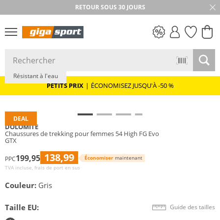
RETOUR SOUS 30 JOURS
Durable
Vibram®
GORE-TEX
PETITS PRIX
Résistant à l'eau
PETITS PRIX
|
ÉCONOMISEZ JUSQU'À -50 %
DEAL
DOLOMITE
Chaussures de trekking pour femmes 54 High FG Evo
GTX
138,99
199,95
Économiser
maintenant
PPC
TVA incluse, frais de port en sus
Couleur:
Gris
Taille EU:
Guide des tailles