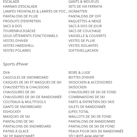
ESCALADE
GANTS & MOUFLES
HARNAIS D’ESCALADE
SETS DE VIA FERRATA
LAMPES FRONTALES & LAMPES DE POCHE
ISOMATTEN
PANTALONS DE PLUIE
PANTALONS ZIP OFF
PRODUITS D’ENTRETIEN
RAQUETTES-A-NEIGE
SACS À DOS
SACS À DOS DE JOUR
TOURENRUCKSÄCKE
SACS DE COUCHAGE
SOUS-VÊTEMENTS FONCTIONNELS
VAISSELLE & COUVERTS
VESTES D’HIVER
VESTES DE PLUIE
VESTES HARDSHELL
VESTES ISOLANTES
VESTES POLAIRES
SOFTSHELLJACKEN
Sports d’hiver
DVA
BOBS & LUGE
CAGOULES DE SNOWBOARD
BOTTES D’HIVER
CASQUES DE SKI ET MASQUES DE SKI
SKISOCKEN & ACCESSOIRES
CHAUSSETTES & CHAUSSONS
SKISOCKEN
CHAUSSURES DE SKI
CHAUSSURES DE SKI DE FOND
CHAUSSURES DE SKI DE RANDONNÉE
COMBINAISONS DE SKI
COUTEAUX & MULTITOOLS
FARTS & ENTRETIEN DES SKIS
GANTS DE SNOWBOARD
GILETS DE RANDONNÉE
EISHOCKEY
JUPES TOTAL
MASQUES DE SKI
MAILLOTS DE SKI DE FOND
PANTALONS DE SKI
PANTALONS-DE-RANDONNEE
PANTALONS-DE-SNOWBOARD
PANTALONS DE SKI DE FOND
PATINS À GLACE
PEAUX POUR SKIS DE RANDONNÉE
SKI DE RANDONNÉE
SÉCURITÉ-AVALANCHE