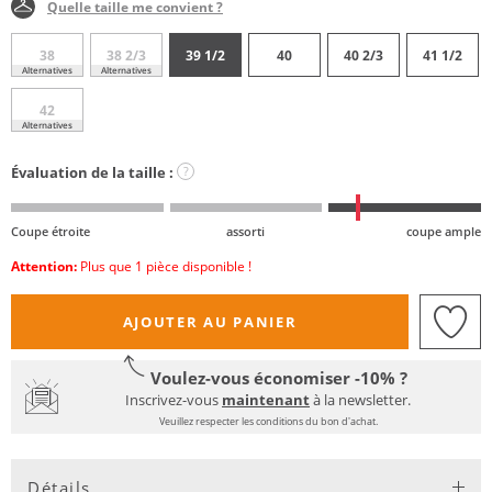
Quelle taille me convient ?
38
38 2/3
39 1/2
40
40 2/3
41 1/2
Alternatives
Alternatives
42
Alternatives
Évaluation de la taille :
?
Coupe étroite
assorti
coupe ample
Attention:
Plus que 1 pièce disponible !
AJOUTER AU PANIER
Voulez-vous économiser -10% ?
Inscrivez-vous
maintenant
à la newsletter.
Veuillez respecter les conditions du bon d'achat.
Détails