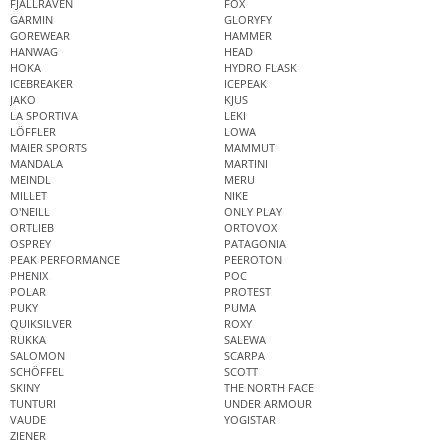
FJÄLLRÄVEN
FOX
GARMIN
GLORYFY
GOREWEAR
HAMMER
HANWAG
HEAD
HOKA
HYDRO FLASK
ICEBREAKER
ICEPEAK
JAKO
KJUS
LA SPORTIVA
LEKI
LÖFFLER
LOWA
MAIER SPORTS
MAMMUT
MANDALA
MARTINI
MEINDL
MERU
MILLET
NIKE
O'NEILL
ONLY PLAY
ORTLIEB
ORTOVOX
OSPREY
PATAGONIA
PEAK PERFORMANCE
PEEROTON
PHENIX
POC
POLAR
PROTEST
PUKY
PUMA
QUIKSILVER
ROXY
RUKKA
SALEWA
SALOMON
SCARPA
SCHÖFFEL
SCOTT
SKINY
THE NORTH FACE
TUNTURI
UNDER ARMOUR
VAUDE
YOGISTAR
ZIENER