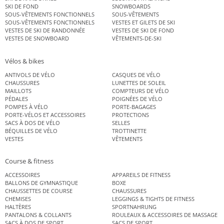
SKI DE FOND
SNOWBOARDS
SOUS-VÊTEMENTS FONCTIONNELS
SOUS-VÊTEMENTS
SOUS-VÊTEMENTS FONCTIONNELS
VESTES ET GILETS DE SKI
VESTES DE SKI DE RANDONNÉE
VESTES DE SKI DE FOND
VESTES DE SNOWBOARD
VÊTEMENTS-DE-SKI
Vélos & bikes
ANTIVOLS DE VÉLO
CASQUES DE VÉLO
CHAUSSURES
LUNETTES DE SOLEIL
MAILLOTS
COMPTEURS DE VÉLO
PÉDALES
POIGNÉES DE VÉLO
POMPES À VÉLO
PORTE-BAGAGES
PORTE-VÉLOS ET ACCESSOIRES
PROTECTIONS
SACS À DOS DE VÉLO
SELLES
BÉQUILLES DE VÉLO
TROTTINETTE
VESTES
VÊTEMENTS
Course & fitness
ACCESSOIRES
APPAREILS DE FITNESS
BALLONS DE GYMNASTIQUE
BOXE
CHAUSSETTES DE COURSE
CHAUSSURES
CHEMISES
LEGGINGS & TIGHTS DE FITNESS
HALTÈRES
SPORTNAHRUNG
PANTALONS & COLLANTS
ROULEAUX & ACCESSOIRES DE MASSAGE
SACS À DOS DE SPORT
SACS DE SPORT