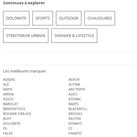
Continuez à explorer
DOLOMITE
SPORTS
OUTDOOR
CHAUSSURES
STREETWEAR URBAIN
SNEAKER & LIFESTYLE
Les meilleures marques
ADIDAS
AEVOR
ALÉ
ALPINA
AIM'N
ARC'TERYX
ARENA
ASICS
ASSOS
ATOMIC
BABOLAT
BARTS
BIRKENSTOCK
BLACKROLL
BOGNER FIRE+ICE
BROOKS
BUFF
DEUTER
DOLOMITE
DYNAFIT
E9
F2
FALKE
FANATIC