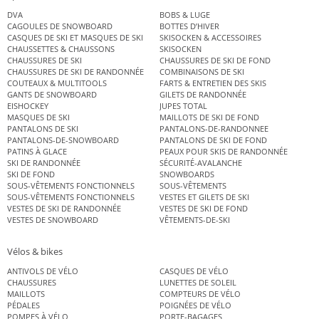
DVA
BOBS & LUGE
CAGOULES DE SNOWBOARD
BOTTES D’HIVER
CASQUES DE SKI ET MASQUES DE SKI
SKISOCKEN & ACCESSOIRES
CHAUSSETTES & CHAUSSONS
SKISOCKEN
CHAUSSURES DE SKI
CHAUSSURES DE SKI DE FOND
CHAUSSURES DE SKI DE RANDONNÉE
COMBINAISONS DE SKI
COUTEAUX & MULTITOOLS
FARTS & ENTRETIEN DES SKIS
GANTS DE SNOWBOARD
GILETS DE RANDONNÉE
EISHOCKEY
JUPES TOTAL
MASQUES DE SKI
MAILLOTS DE SKI DE FOND
PANTALONS DE SKI
PANTALONS-DE-RANDONNEE
PANTALONS-DE-SNOWBOARD
PANTALONS DE SKI DE FOND
PATINS À GLACE
PEAUX POUR SKIS DE RANDONNÉE
SKI DE RANDONNÉE
SÉCURITÉ-AVALANCHE
SKI DE FOND
SNOWBOARDS
SOUS-VÊTEMENTS FONCTIONNELS
SOUS-VÊTEMENTS
SOUS-VÊTEMENTS FONCTIONNELS
VESTES ET GILETS DE SKI
VESTES DE SKI DE RANDONNÉE
VESTES DE SKI DE FOND
VESTES DE SNOWBOARD
VÊTEMENTS-DE-SKI
Vélos & bikes
ANTIVOLS DE VÉLO
CASQUES DE VÉLO
CHAUSSURES
LUNETTES DE SOLEIL
MAILLOTS
COMPTEURS DE VÉLO
PÉDALES
POIGNÉES DE VÉLO
POMPES À VÉLO
PORTE-BAGAGES