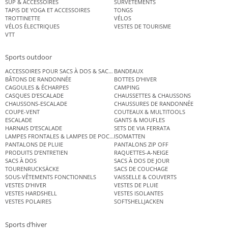
SUP & ACCESSOIRES
SURVÊTEMENTS
TAPIS DE YOGA ET ACCESSOIRES
TONGS
TROTTINETTE
VÉLOS
VÉLOS ÉLECTRIQUES
VESTES DE TOURISME
VTT
Sports outdoor
ACCESSOIRES POUR SACS À DOS & SACS ÉTANCHES
BANDEAUX
BÂTONS DE RANDONNÉE
BOTTES D’HIVER
CAGOULES & ÉCHARPES
CAMPING
CASQUES D’ESCALADE
CHAUSSETTES & CHAUSSONS
CHAUSSONS-ESCALADE
CHAUSSURES DE RANDONNÉE
COUPE-VENT
COUTEAUX & MULTITOOLS
ESCALADE
GANTS & MOUFLES
HARNAIS D’ESCALADE
SETS DE VIA FERRATA
LAMPES FRONTALES & LAMPES DE POCHE
ISOMATTEN
PANTALONS DE PLUIE
PANTALONS ZIP OFF
PRODUITS D’ENTRETIEN
RAQUETTES-A-NEIGE
SACS À DOS
SACS À DOS DE JOUR
TOURENRUCKSÄCKE
SACS DE COUCHAGE
SOUS-VÊTEMENTS FONCTIONNELS
VAISSELLE & COUVERTS
VESTES D’HIVER
VESTES DE PLUIE
VESTES HARDSHELL
VESTES ISOLANTES
VESTES POLAIRES
SOFTSHELLJACKEN
Sports d’hiver