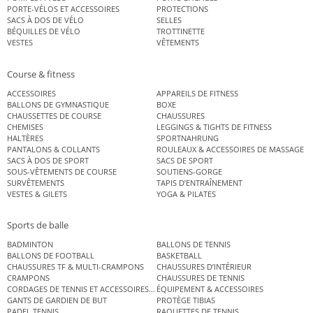
PORTE-VÉLOS ET ACCESSOIRES
PROTECTIONS
SACS À DOS DE VÉLO
SELLES
BÉQUILLES DE VÉLO
TROTTINETTE
VESTES
VÊTEMENTS
Course & fitness
ACCESSOIRES
APPAREILS DE FITNESS
BALLONS DE GYMNASTIQUE
BOXE
CHAUSSETTES DE COURSE
CHAUSSURES
CHEMISES
LEGGINGS & TIGHTS DE FITNESS
HALTÈRES
SPORTNAHRUNG
PANTALONS & COLLANTS
ROULEAUX & ACCESSOIRES DE MASSAGE
SACS À DOS DE SPORT
SACS DE SPORT
SOUS-VÊTEMENTS DE COURSE
SOUTIENS-GORGE
SURVÊTEMENTS
TAPIS D’ENTRAÎNEMENT
VESTES & GILETS
YOGA & PILATES
Sports de balle
BADMINTON
BALLONS DE TENNIS
BALLONS DE FOOTBALL
BASKETBALL
CHAUSSURES TF & MULTI-CRAMPONS
CHAUSSURES D’INTÉRIEUR
CRAMPONS
CHAUSSURES DE TENNIS
CORDAGES DE TENNIS ET ACCESSOIRES DE TENNIS
ÉQUIPEMENT & ACCESSOIRES
GANTS DE GARDIEN DE BUT
PROTÈGE TIBIAS
PADEL TENNIS
RAQUETTES DE TENNIS