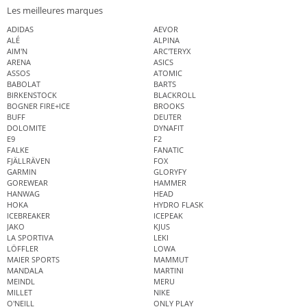
Les meilleures marques
ADIDAS
AEVOR
ALÉ
ALPINA
AIM'N
ARC'TERYX
ARENA
ASICS
ASSOS
ATOMIC
BABOLAT
BARTS
BIRKENSTOCK
BLACKROLL
BOGNER FIRE+ICE
BROOKS
BUFF
DEUTER
DOLOMITE
DYNAFIT
E9
F2
FALKE
FANATIC
FJÄLLRÄVEN
FOX
GARMIN
GLORYFY
GOREWEAR
HAMMER
HANWAG
HEAD
HOKA
HYDRO FLASK
ICEBREAKER
ICEPEAK
JAKO
KJUS
LA SPORTIVA
LEKI
LÖFFLER
LOWA
MAIER SPORTS
MAMMUT
MANDALA
MARTINI
MEINDL
MERU
MILLET
NIKE
O'NEILL
ONLY PLAY