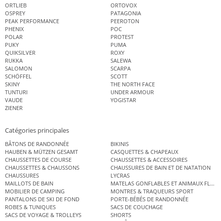
ORTLIEB
ORTOVOX
OSPREY
PATAGONIA
PEAK PERFORMANCE
PEEROTON
PHENIX
POC
POLAR
PROTEST
PUKY
PUMA
QUIKSILVER
ROXY
RUKKA
SALEWA
SALOMON
SCARPA
SCHÖFFEL
SCOTT
SKINY
THE NORTH FACE
TUNTURI
UNDER ARMOUR
VAUDE
YOGISTAR
ZIENER
Catégories principales
BÂTONS DE RANDONNÉE
BIKINIS
HAUBEN & MÜTZEN GESAMT
CASQUETTES & CHAPEAUX
CHAUSSETTES DE COURSE
CHAUSSETTES & ACCESSOIRES
CHAUSSETTES & CHAUSSONS
CHAUSSURES DE BAIN ET DE NATATION
CHAUSSURES
LYCRAS
MAILLOTS DE BAIN
MATELAS GONFLABLES ET ANIMAUX FLOT
MOBILIER DE CAMPING
MONTRES & TRAQUEURS SPORT
PANTALONS DE SKI DE FOND
PORTE-BÉBÉS DE RANDONNÉE
ROBES & TUNIQUES
SACS DE COUCHAGE
SACS DE VOYAGE & TROLLEYS
SHORTS