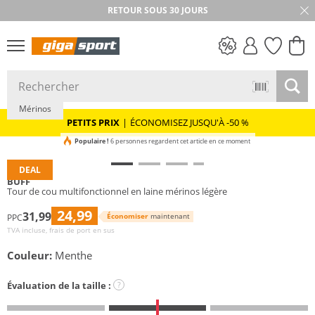
RETOUR SOUS 30 JOURS
Durable
PETITS PRIX
Mérinos
PETITS PRIX
|
ÉCONOMISEZ JUSQU'À -50 %
Populaire !
6 personnes regardent cet article en ce moment
DEAL
BUFF
Tour de cou multifonctionnel en laine mérinos légère
24,99
31,99
Économiser
maintenant
PPC
TVA incluse, frais de port en sus
Couleur:
Menthe
Évaluation de la taille :
?