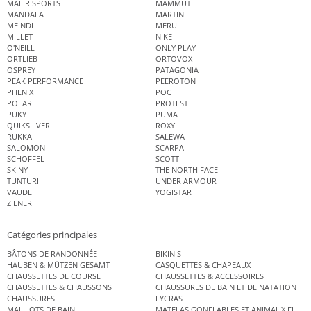
MAIER SPORTS
MAMMUT
MANDALA
MARTINI
MEINDL
MERU
MILLET
NIKE
O'NEILL
ONLY PLAY
ORTLIEB
ORTOVOX
OSPREY
PATAGONIA
PEAK PERFORMANCE
PEEROTON
PHENIX
POC
POLAR
PROTEST
PUKY
PUMA
QUIKSILVER
ROXY
RUKKA
SALEWA
SALOMON
SCARPA
SCHÖFFEL
SCOTT
SKINY
THE NORTH FACE
TUNTURI
UNDER ARMOUR
VAUDE
YOGISTAR
ZIENER
Catégories principales
BÂTONS DE RANDONNÉE
BIKINIS
HAUBEN & MÜTZEN GESAMT
CASQUETTES & CHAPEAUX
CHAUSSETTES DE COURSE
CHAUSSETTES & ACCESSOIRES
CHAUSSETTES & CHAUSSONS
CHAUSSURES DE BAIN ET DE NATATION
CHAUSSURES
LYCRAS
MAILLOTS DE BAIN
MATELAS GONFLABLES ET ANIMAUX FLOT