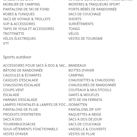
MOBILIER DE CAMPING
MONTRES & TRAQUEURS SPORT
PANTALONS DE SKI DE FOND
PORTE-BÉBÉS DE RANDONNÉE
ROBES & TUNIQUES
SACS DE COUCHAGE
SACS DE VOYAGE & TROLLEYS
SHORTS
SUP & ACCESSOIRES
SURVÊTEMENTS
TAPIS DE YOGA ET ACCESSOIRES
TONGS
TROTTINETTE
VÉLOS
VÉLOS ÉLECTRIQUES
VESTES DE TOURISME
VTT
Sports outdoor
ACCESSOIRES POUR SACS À DOS & SACS ÉTANCHES
BANDEAUX
BÂTONS DE RANDONNÉE
BOTTES D’HIVER
CAGOULES & ÉCHARPES
CAMPING
CASQUES D’ESCALADE
CHAUSSETTES & CHAUSSONS
CHAUSSONS-ESCALADE
CHAUSSURES DE RANDONNÉE
COUPE-VENT
COUTEAUX & MULTITOOLS
ESCALADE
GANTS & MOUFLES
HARNAIS D’ESCALADE
SETS DE VIA FERRATA
LAMPES FRONTALES & LAMPES DE POCHE
ISOMATTEN
PANTALONS DE PLUIE
PANTALONS ZIP OFF
PRODUITS D’ENTRETIEN
RAQUETTES-A-NEIGE
SACS À DOS
SACS À DOS DE JOUR
TOURENRUCKSÄCKE
SACS DE COUCHAGE
SOUS-VÊTEMENTS FONCTIONNELS
VAISSELLE & COUVERTS
VESTES D’HIVER
VESTES DE PLUIE