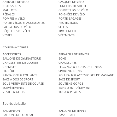
ANTIVOLS DE VÉLO
CASQUES DE VÉLO
CHAUSSURES
LUNETTES DE SOLEIL
MAILLOTS
COMPTEURS DE VÉLO
PÉDALES
POIGNÉES DE VÉLO
POMPES À VÉLO
PORTE-BAGAGES
PORTE-VÉLOS ET ACCESSOIRES
PROTECTIONS
SACS À DOS DE VÉLO
SELLES
BÉQUILLES DE VÉLO
TROTTINETTE
VESTES
VÊTEMENTS
Course & fitness
ACCESSOIRES
APPAREILS DE FITNESS
BALLONS DE GYMNASTIQUE
BOXE
CHAUSSETTES DE COURSE
CHAUSSURES
CHEMISES
LEGGINGS & TIGHTS DE FITNESS
HALTÈRES
SPORTNAHRUNG
PANTALONS & COLLANTS
ROULEAUX & ACCESSOIRES DE MASSAGE
SACS À DOS DE SPORT
SACS DE SPORT
SOUS-VÊTEMENTS DE COURSE
SOUTIENS-GORGE
SURVÊTEMENTS
TAPIS D’ENTRAÎNEMENT
VESTES & GILETS
YOGA & PILATES
Sports de balle
BADMINTON
BALLONS DE TENNIS
BALLONS DE FOOTBALL
BASKETBALL