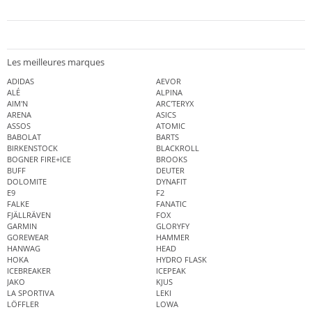
Les meilleures marques
ADIDAS
AEVOR
ALÉ
ALPINA
AIM'N
ARC'TERYX
ARENA
ASICS
ASSOS
ATOMIC
BABOLAT
BARTS
BIRKENSTOCK
BLACKROLL
BOGNER FIRE+ICE
BROOKS
BUFF
DEUTER
DOLOMITE
DYNAFIT
E9
F2
FALKE
FANATIC
FJÄLLRÄVEN
FOX
GARMIN
GLORYFY
GOREWEAR
HAMMER
HANWAG
HEAD
HOKA
HYDRO FLASK
ICEBREAKER
ICEPEAK
JAKO
KJUS
LA SPORTIVA
LEKI
LÖFFLER
LOWA