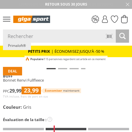
RETOUR SOUS 30 JOURS
Durable
PETITS PRIX
Primaloft®
PETITS PRIX
|
ÉCONOMISEZ JUSQU'À -50 %
Populaire !
15 personnes regardent cet article en ce moment
DEAL
BUFF
Bonnet Renvi Fullfleece
23,99
29,99
Économiser
maintenant
PPC
TVA incluse, frais de port en sus
Couleur:
Gris
Évaluation de la taille :
?