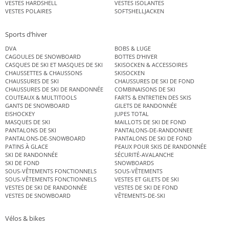
VESTES HARDSHELL
VESTES ISOLANTES
VESTES POLAIRES
SOFTSHELLJACKEN
Sports d’hiver
DVA
BOBS & LUGE
CAGOULES DE SNOWBOARD
BOTTES D’HIVER
CASQUES DE SKI ET MASQUES DE SKI
SKISOCKEN & ACCESSOIRES
CHAUSSETTES & CHAUSSONS
SKISOCKEN
CHAUSSURES DE SKI
CHAUSSURES DE SKI DE FOND
CHAUSSURES DE SKI DE RANDONNÉE
COMBINAISONS DE SKI
COUTEAUX & MULTITOOLS
FARTS & ENTRETIEN DES SKIS
GANTS DE SNOWBOARD
GILETS DE RANDONNÉE
EISHOCKEY
JUPES TOTAL
MASQUES DE SKI
MAILLOTS DE SKI DE FOND
PANTALONS DE SKI
PANTALONS-DE-RANDONNEE
PANTALONS-DE-SNOWBOARD
PANTALONS DE SKI DE FOND
PATINS À GLACE
PEAUX POUR SKIS DE RANDONNÉE
SKI DE RANDONNÉE
SÉCURITÉ-AVALANCHE
SKI DE FOND
SNOWBOARDS
SOUS-VÊTEMENTS FONCTIONNELS
SOUS-VÊTEMENTS
SOUS-VÊTEMENTS FONCTIONNELS
VESTES ET GILETS DE SKI
VESTES DE SKI DE RANDONNÉE
VESTES DE SKI DE FOND
VESTES DE SNOWBOARD
VÊTEMENTS-DE-SKI
Vélos & bikes