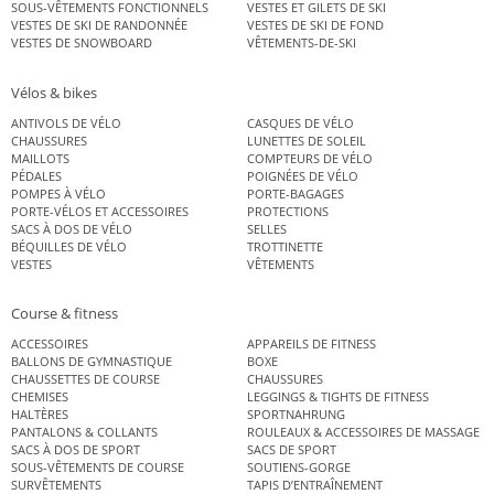
SOUS-VÊTEMENTS FONCTIONNELS
VESTES ET GILETS DE SKI
VESTES DE SKI DE RANDONNÉE
VESTES DE SKI DE FOND
VESTES DE SNOWBOARD
VÊTEMENTS-DE-SKI
Vélos & bikes
ANTIVOLS DE VÉLO
CASQUES DE VÉLO
CHAUSSURES
LUNETTES DE SOLEIL
MAILLOTS
COMPTEURS DE VÉLO
PÉDALES
POIGNÉES DE VÉLO
POMPES À VÉLO
PORTE-BAGAGES
PORTE-VÉLOS ET ACCESSOIRES
PROTECTIONS
SACS À DOS DE VÉLO
SELLES
BÉQUILLES DE VÉLO
TROTTINETTE
VESTES
VÊTEMENTS
Course & fitness
ACCESSOIRES
APPAREILS DE FITNESS
BALLONS DE GYMNASTIQUE
BOXE
CHAUSSETTES DE COURSE
CHAUSSURES
CHEMISES
LEGGINGS & TIGHTS DE FITNESS
HALTÈRES
SPORTNAHRUNG
PANTALONS & COLLANTS
ROULEAUX & ACCESSOIRES DE MASSAGE
SACS À DOS DE SPORT
SACS DE SPORT
SOUS-VÊTEMENTS DE COURSE
SOUTIENS-GORGE
SURVÊTEMENTS
TAPIS D’ENTRAÎNEMENT