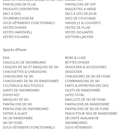
PANTALONS DE PLUIE
PANTALONS ZIP OFF
PRODUITS D’ENTRETIEN
RAQUETTES-A-NEIGE
SACS À DOS
SACS À DOS DE JOUR
TOURENRUCKSÄCKE
SACS DE COUCHAGE
SOUS-VÊTEMENTS FONCTIONNELS
VAISSELLE & COUVERTS
VESTES D’HIVER
VESTES DE PLUIE
VESTES HARDSHELL
VESTES ISOLANTES
VESTES POLAIRES
SOFTSHELLJACKEN
Sports d’hiver
DVA
BOBS & LUGE
CAGOULES DE SNOWBOARD
BOTTES D’HIVER
CASQUES DE SKI ET MASQUES DE SKI
SKISOCKEN & ACCESSOIRES
CHAUSSETTES & CHAUSSONS
SKISOCKEN
CHAUSSURES DE SKI
CHAUSSURES DE SKI DE FOND
CHAUSSURES DE SKI DE RANDONNÉE
COMBINAISONS DE SKI
COUTEAUX & MULTITOOLS
FARTS & ENTRETIEN DES SKIS
GANTS DE SNOWBOARD
GILETS DE RANDONNÉE
EISHOCKEY
JUPES TOTAL
MASQUES DE SKI
MAILLOTS DE SKI DE FOND
PANTALONS DE SKI
PANTALONS-DE-RANDONNEE
PANTALONS-DE-SNOWBOARD
PANTALONS DE SKI DE FOND
PATINS À GLACE
PEAUX POUR SKIS DE RANDONNÉE
SKI DE RANDONNÉE
SÉCURITÉ-AVALANCHE
SKI DE FOND
SNOWBOARDS
SOUS-VÊTEMENTS FONCTIONNELS
SOUS-VÊTEMENTS