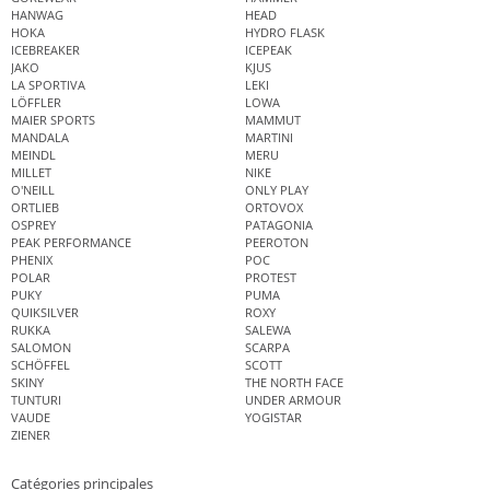
HANWAG
HEAD
HOKA
HYDRO FLASK
ICEBREAKER
ICEPEAK
JAKO
KJUS
LA SPORTIVA
LEKI
LÖFFLER
LOWA
MAIER SPORTS
MAMMUT
MANDALA
MARTINI
MEINDL
MERU
MILLET
NIKE
O'NEILL
ONLY PLAY
ORTLIEB
ORTOVOX
OSPREY
PATAGONIA
PEAK PERFORMANCE
PEEROTON
PHENIX
POC
POLAR
PROTEST
PUKY
PUMA
QUIKSILVER
ROXY
RUKKA
SALEWA
SALOMON
SCARPA
SCHÖFFEL
SCOTT
SKINY
THE NORTH FACE
TUNTURI
UNDER ARMOUR
VAUDE
YOGISTAR
ZIENER
Catégories principales