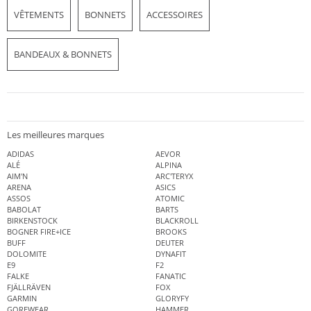
VÊTEMENTS
BONNETS
ACCESSOIRES
BANDEAUX & BONNETS
Les meilleures marques
ADIDAS
AEVOR
ALÉ
ALPINA
AIM'N
ARC'TERYX
ARENA
ASICS
ASSOS
ATOMIC
BABOLAT
BARTS
BIRKENSTOCK
BLACKROLL
BOGNER FIRE+ICE
BROOKS
BUFF
DEUTER
DOLOMITE
DYNAFIT
E9
F2
FALKE
FANATIC
FJÄLLRÄVEN
FOX
GARMIN
GLORYFY
GOREWEAR
HAMMER