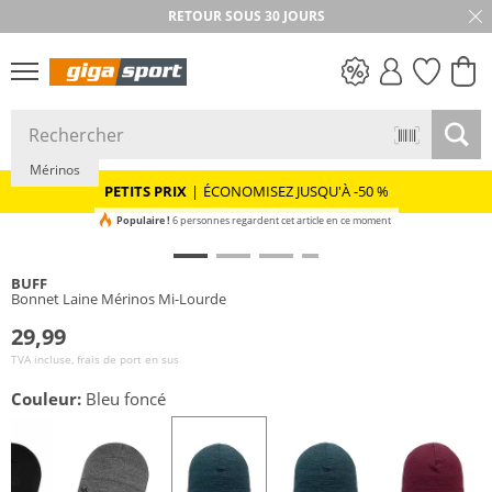
RETOUR SOUS 30 JOURS
Durable
PETITS PRIX
Mérinos
PETITS PRIX
|
ÉCONOMISEZ JUSQU'À -50 %
Populaire !
6 personnes regardent cet article en ce moment
BUFF
Bonnet Laine Mérinos Mi-Lourde
29,99
TVA incluse, frais de port en sus
Couleur:
Bleu foncé