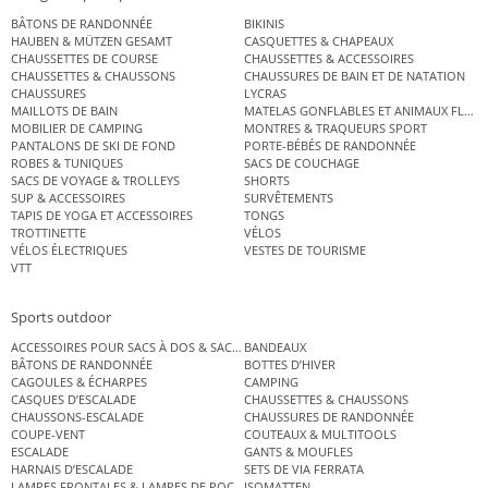
BÂTONS DE RANDONNÉE
BIKINIS
HAUBEN & MÜTZEN GESAMT
CASQUETTES & CHAPEAUX
CHAUSSETTES DE COURSE
CHAUSSETTES & ACCESSOIRES
CHAUSSETTES & CHAUSSONS
CHAUSSURES DE BAIN ET DE NATATION
CHAUSSURES
LYCRAS
MAILLOTS DE BAIN
MATELAS GONFLABLES ET ANIMAUX FLOT
MOBILIER DE CAMPING
MONTRES & TRAQUEURS SPORT
PANTALONS DE SKI DE FOND
PORTE-BÉBÉS DE RANDONNÉE
ROBES & TUNIQUES
SACS DE COUCHAGE
SACS DE VOYAGE & TROLLEYS
SHORTS
SUP & ACCESSOIRES
SURVÊTEMENTS
TAPIS DE YOGA ET ACCESSOIRES
TONGS
TROTTINETTE
VÉLOS
VÉLOS ÉLECTRIQUES
VESTES DE TOURISME
VTT
Sports outdoor
ACCESSOIRES POUR SACS À DOS & SACS ÉTANCHES
BANDEAUX
BÂTONS DE RANDONNÉE
BOTTES D’HIVER
CAGOULES & ÉCHARPES
CAMPING
CASQUES D’ESCALADE
CHAUSSETTES & CHAUSSONS
CHAUSSONS-ESCALADE
CHAUSSURES DE RANDONNÉE
COUPE-VENT
COUTEAUX & MULTITOOLS
ESCALADE
GANTS & MOUFLES
HARNAIS D’ESCALADE
SETS DE VIA FERRATA
LAMPES FRONTALES & LAMPES DE POCHE
ISOMATTEN