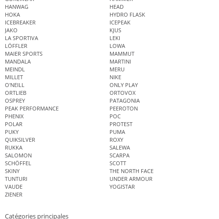
HANWAG
HEAD
HOKA
HYDRO FLASK
ICEBREAKER
ICEPEAK
JAKO
KJUS
LA SPORTIVA
LEKI
LÖFFLER
LOWA
MAIER SPORTS
MAMMUT
MANDALA
MARTINI
MEINDL
MERU
MILLET
NIKE
O'NEILL
ONLY PLAY
ORTLIEB
ORTOVOX
OSPREY
PATAGONIA
PEAK PERFORMANCE
PEEROTON
PHENIX
POC
POLAR
PROTEST
PUKY
PUMA
QUIKSILVER
ROXY
RUKKA
SALEWA
SALOMON
SCARPA
SCHÖFFEL
SCOTT
SKINY
THE NORTH FACE
TUNTURI
UNDER ARMOUR
VAUDE
YOGISTAR
ZIENER
Catégories principales