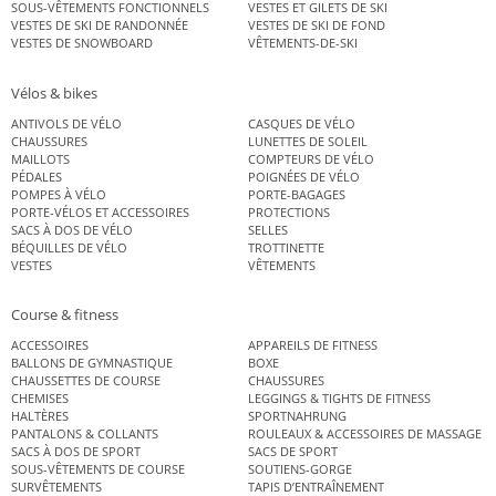
SOUS-VÊTEMENTS FONCTIONNELS
VESTES ET GILETS DE SKI
VESTES DE SKI DE RANDONNÉE
VESTES DE SKI DE FOND
VESTES DE SNOWBOARD
VÊTEMENTS-DE-SKI
Vélos & bikes
ANTIVOLS DE VÉLO
CASQUES DE VÉLO
CHAUSSURES
LUNETTES DE SOLEIL
MAILLOTS
COMPTEURS DE VÉLO
PÉDALES
POIGNÉES DE VÉLO
POMPES À VÉLO
PORTE-BAGAGES
PORTE-VÉLOS ET ACCESSOIRES
PROTECTIONS
SACS À DOS DE VÉLO
SELLES
BÉQUILLES DE VÉLO
TROTTINETTE
VESTES
VÊTEMENTS
Course & fitness
ACCESSOIRES
APPAREILS DE FITNESS
BALLONS DE GYMNASTIQUE
BOXE
CHAUSSETTES DE COURSE
CHAUSSURES
CHEMISES
LEGGINGS & TIGHTS DE FITNESS
HALTÈRES
SPORTNAHRUNG
PANTALONS & COLLANTS
ROULEAUX & ACCESSOIRES DE MASSAGE
SACS À DOS DE SPORT
SACS DE SPORT
SOUS-VÊTEMENTS DE COURSE
SOUTIENS-GORGE
SURVÊTEMENTS
TAPIS D’ENTRAÎNEMENT