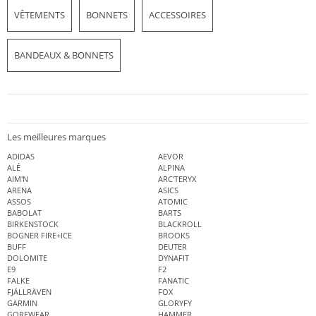
VÊTEMENTS
BONNETS
ACCESSOIRES
BANDEAUX & BONNETS
Les meilleures marques
ADIDAS
AEVOR
ALÉ
ALPINA
AIM'N
ARC'TERYX
ARENA
ASICS
ASSOS
ATOMIC
BABOLAT
BARTS
BIRKENSTOCK
BLACKROLL
BOGNER FIRE+ICE
BROOKS
BUFF
DEUTER
DOLOMITE
DYNAFIT
E9
F2
FALKE
FANATIC
FJÄLLRÄVEN
FOX
GARMIN
GLORYFY
GOREWEAR
HAMMER