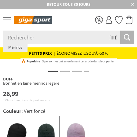
RETOUR SOUS 30 JOURS
Durable
PETITS PRIX
Mérinos
PETITS PRIX
|
ÉCONOMISEZ JUSQU'À -50 %
Populaire !
3 personnes ont actuellement cet article dans leur panier
BUFF
Bonnet en laine mérinos légère
26,99
TVA incluse, frais de port en sus
Couleur:
Vert foncé