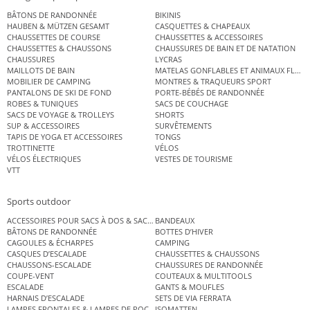
BÂTONS DE RANDONNÉE
BIKINIS
HAUBEN & MÜTZEN GESAMT
CASQUETTES & CHAPEAUX
CHAUSSETTES DE COURSE
CHAUSSETTES & ACCESSOIRES
CHAUSSETTES & CHAUSSONS
CHAUSSURES DE BAIN ET DE NATATION
CHAUSSURES
LYCRAS
MAILLOTS DE BAIN
MATELAS GONFLABLES ET ANIMAUX FLOT
MOBILIER DE CAMPING
MONTRES & TRAQUEURS SPORT
PANTALONS DE SKI DE FOND
PORTE-BÉBÉS DE RANDONNÉE
ROBES & TUNIQUES
SACS DE COUCHAGE
SACS DE VOYAGE & TROLLEYS
SHORTS
SUP & ACCESSOIRES
SURVÊTEMENTS
TAPIS DE YOGA ET ACCESSOIRES
TONGS
TROTTINETTE
VÉLOS
VÉLOS ÉLECTRIQUES
VESTES DE TOURISME
VTT
Sports outdoor
ACCESSOIRES POUR SACS À DOS & SACS ÉTANCHES
BANDEAUX
BÂTONS DE RANDONNÉE
BOTTES D’HIVER
CAGOULES & ÉCHARPES
CAMPING
CASQUES D’ESCALADE
CHAUSSETTES & CHAUSSONS
CHAUSSONS-ESCALADE
CHAUSSURES DE RANDONNÉE
COUPE-VENT
COUTEAUX & MULTITOOLS
ESCALADE
GANTS & MOUFLES
HARNAIS D’ESCALADE
SETS DE VIA FERRATA
LAMPES FRONTALES & LAMPES DE POCHE
ISOMATTEN