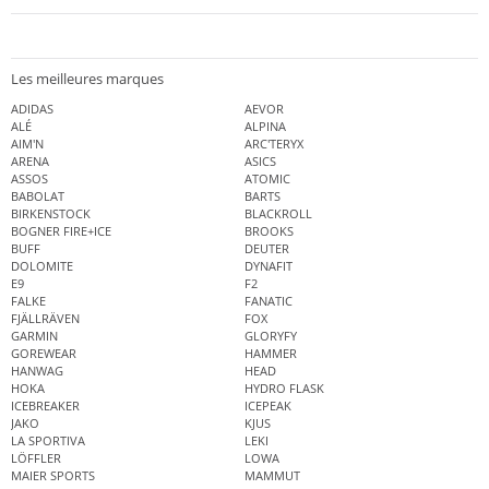
Les meilleures marques
ADIDAS
AEVOR
ALÉ
ALPINA
AIM'N
ARC'TERYX
ARENA
ASICS
ASSOS
ATOMIC
BABOLAT
BARTS
BIRKENSTOCK
BLACKROLL
BOGNER FIRE+ICE
BROOKS
BUFF
DEUTER
DOLOMITE
DYNAFIT
E9
F2
FALKE
FANATIC
FJÄLLRÄVEN
FOX
GARMIN
GLORYFY
GOREWEAR
HAMMER
HANWAG
HEAD
HOKA
HYDRO FLASK
ICEBREAKER
ICEPEAK
JAKO
KJUS
LA SPORTIVA
LEKI
LÖFFLER
LOWA
MAIER SPORTS
MAMMUT