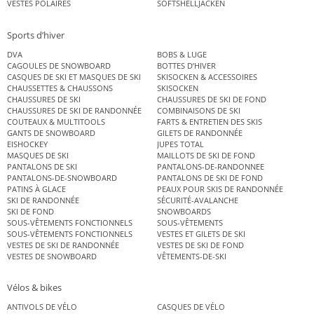
VESTES POLAIRES
SOFTSHELLJACKEN
Sports d’hiver
DVA
BOBS & LUGE
CAGOULES DE SNOWBOARD
BOTTES D’HIVER
CASQUES DE SKI ET MASQUES DE SKI
SKISOCKEN & ACCESSOIRES
CHAUSSETTES & CHAUSSONS
SKISOCKEN
CHAUSSURES DE SKI
CHAUSSURES DE SKI DE FOND
CHAUSSURES DE SKI DE RANDONNÉE
COMBINAISONS DE SKI
COUTEAUX & MULTITOOLS
FARTS & ENTRETIEN DES SKIS
GANTS DE SNOWBOARD
GILETS DE RANDONNÉE
EISHOCKEY
JUPES TOTAL
MASQUES DE SKI
MAILLOTS DE SKI DE FOND
PANTALONS DE SKI
PANTALONS-DE-RANDONNEE
PANTALONS-DE-SNOWBOARD
PANTALONS DE SKI DE FOND
PATINS À GLACE
PEAUX POUR SKIS DE RANDONNÉE
SKI DE RANDONNÉE
SÉCURITÉ-AVALANCHE
SKI DE FOND
SNOWBOARDS
SOUS-VÊTEMENTS FONCTIONNELS
SOUS-VÊTEMENTS
SOUS-VÊTEMENTS FONCTIONNELS
VESTES ET GILETS DE SKI
VESTES DE SKI DE RANDONNÉE
VESTES DE SKI DE FOND
VESTES DE SNOWBOARD
VÊTEMENTS-DE-SKI
Vélos & bikes
ANTIVOLS DE VÉLO
CASQUES DE VÉLO