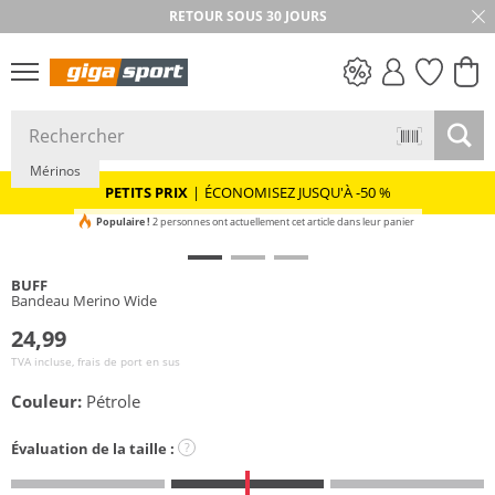
RETOUR SOUS 30 JOURS
Durable
PETITS PRIX
Mérinos
PETITS PRIX
|
ÉCONOMISEZ JUSQU'À -50 %
Populaire !
2 personnes ont actuellement cet article dans leur panier
BUFF
Bandeau Merino Wide
24,99
TVA incluse, frais de port en sus
Couleur:
Pétrole
Évaluation de la taille :
?