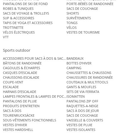
PANTALONS DE SKI DE FOND
PORTE-BÉBÉS DE RANDONNÉE
ROBES & TUNIQUES
SACS DE COUCHAGE
SACS DE VOYAGE & TROLLEYS
SHORTS
SUP & ACCESSOIRES
SURVÊTEMENTS
TAPIS DE YOGA ET ACCESSOIRES
TONGS
TROTTINETTE
VÉLOS
VÉLOS ÉLECTRIQUES
VESTES DE TOURISME
VTT
Sports outdoor
ACCESSOIRES POUR SACS À DOS & SACS ÉTANCHES
BANDEAUX
BÂTONS DE RANDONNÉE
BOTTES D’HIVER
CAGOULES & ÉCHARPES
CAMPING
CASQUES D’ESCALADE
CHAUSSETTES & CHAUSSONS
CHAUSSONS-ESCALADE
CHAUSSURES DE RANDONNÉE
COUPE-VENT
COUTEAUX & MULTITOOLS
ESCALADE
GANTS & MOUFLES
HARNAIS D’ESCALADE
SETS DE VIA FERRATA
LAMPES FRONTALES & LAMPES DE POCHE
ISOMATTEN
PANTALONS DE PLUIE
PANTALONS ZIP OFF
PRODUITS D’ENTRETIEN
RAQUETTES-A-NEIGE
SACS À DOS
SACS À DOS DE JOUR
TOURENRUCKSÄCKE
SACS DE COUCHAGE
SOUS-VÊTEMENTS FONCTIONNELS
VAISSELLE & COUVERTS
VESTES D’HIVER
VESTES DE PLUIE
VESTES HARDSHELL
VESTES ISOLANTES