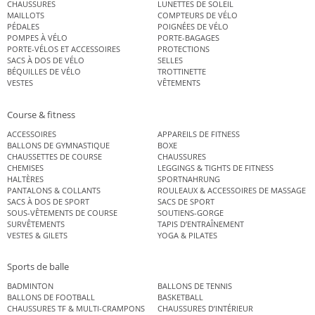
CHAUSSURES
LUNETTES DE SOLEIL
MAILLOTS
COMPTEURS DE VÉLO
PÉDALES
POIGNÉES DE VÉLO
POMPES À VÉLO
PORTE-BAGAGES
PORTE-VÉLOS ET ACCESSOIRES
PROTECTIONS
SACS À DOS DE VÉLO
SELLES
BÉQUILLES DE VÉLO
TROTTINETTE
VESTES
VÊTEMENTS
Course & fitness
ACCESSOIRES
APPAREILS DE FITNESS
BALLONS DE GYMNASTIQUE
BOXE
CHAUSSETTES DE COURSE
CHAUSSURES
CHEMISES
LEGGINGS & TIGHTS DE FITNESS
HALTÈRES
SPORTNAHRUNG
PANTALONS & COLLANTS
ROULEAUX & ACCESSOIRES DE MASSAGE
SACS À DOS DE SPORT
SACS DE SPORT
SOUS-VÊTEMENTS DE COURSE
SOUTIENS-GORGE
SURVÊTEMENTS
TAPIS D’ENTRAÎNEMENT
VESTES & GILETS
YOGA & PILATES
Sports de balle
BADMINTON
BALLONS DE TENNIS
BALLONS DE FOOTBALL
BASKETBALL
CHAUSSURES TF & MULTI-CRAMPONS
CHAUSSURES D’INTÉRIEUR