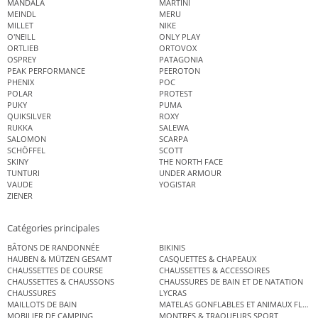
MANDALA
MARTINI
MEINDL
MERU
MILLET
NIKE
O'NEILL
ONLY PLAY
ORTLIEB
ORTOVOX
OSPREY
PATAGONIA
PEAK PERFORMANCE
PEEROTON
PHENIX
POC
POLAR
PROTEST
PUKY
PUMA
QUIKSILVER
ROXY
RUKKA
SALEWA
SALOMON
SCARPA
SCHÖFFEL
SCOTT
SKINY
THE NORTH FACE
TUNTURI
UNDER ARMOUR
VAUDE
YOGISTAR
ZIENER
Catégories principales
BÂTONS DE RANDONNÉE
BIKINIS
HAUBEN & MÜTZEN GESAMT
CASQUETTES & CHAPEAUX
CHAUSSETTES DE COURSE
CHAUSSETTES & ACCESSOIRES
CHAUSSETTES & CHAUSSONS
CHAUSSURES DE BAIN ET DE NATATION
CHAUSSURES
LYCRAS
MAILLOTS DE BAIN
MATELAS GONFLABLES ET ANIMAUX FLOT
MOBILIER DE CAMPING
MONTRES & TRAQUEURS SPORT