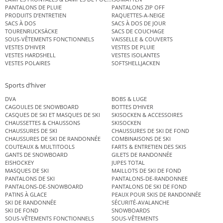
PANTALONS DE PLUIE
PANTALONS ZIP OFF
PRODUITS D’ENTRETIEN
RAQUETTES-A-NEIGE
SACS À DOS
SACS À DOS DE JOUR
TOURENRUCKSÄCKE
SACS DE COUCHAGE
SOUS-VÊTEMENTS FONCTIONNELS
VAISSELLE & COUVERTS
VESTES D’HIVER
VESTES DE PLUIE
VESTES HARDSHELL
VESTES ISOLANTES
VESTES POLAIRES
SOFTSHELLJACKEN
Sports d’hiver
DVA
BOBS & LUGE
CAGOULES DE SNOWBOARD
BOTTES D’HIVER
CASQUES DE SKI ET MASQUES DE SKI
SKISOCKEN & ACCESSOIRES
CHAUSSETTES & CHAUSSONS
SKISOCKEN
CHAUSSURES DE SKI
CHAUSSURES DE SKI DE FOND
CHAUSSURES DE SKI DE RANDONNÉE
COMBINAISONS DE SKI
COUTEAUX & MULTITOOLS
FARTS & ENTRETIEN DES SKIS
GANTS DE SNOWBOARD
GILETS DE RANDONNÉE
EISHOCKEY
JUPES TOTAL
MASQUES DE SKI
MAILLOTS DE SKI DE FOND
PANTALONS DE SKI
PANTALONS-DE-RANDONNEE
PANTALONS-DE-SNOWBOARD
PANTALONS DE SKI DE FOND
PATINS À GLACE
PEAUX POUR SKIS DE RANDONNÉE
SKI DE RANDONNÉE
SÉCURITÉ-AVALANCHE
SKI DE FOND
SNOWBOARDS
SOUS-VÊTEMENTS FONCTIONNELS
SOUS-VÊTEMENTS