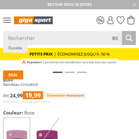
RETOUR SOUS 30 JOURS
PETITS PRIX
Durable
PETITS PRIX
|
ÉCONOMISEZ JUSQU'À -50 %
Populaire !
2 personnes ont actuellement cet article dans leur panier
DEAL
BUFF
Bandeau CrossKnit
19,99
24,99
Économiser
maintenant
PPC
TVA incluse, frais de port en sus
Couleur:
Rose