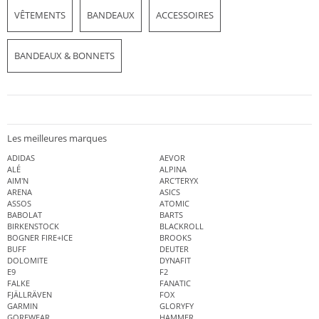
VÊTEMENTS
BANDEAUX
ACCESSOIRES
BANDEAUX & BONNETS
Les meilleures marques
ADIDAS
AEVOR
ALÉ
ALPINA
AIM'N
ARC'TERYX
ARENA
ASICS
ASSOS
ATOMIC
BABOLAT
BARTS
BIRKENSTOCK
BLACKROLL
BOGNER FIRE+ICE
BROOKS
BUFF
DEUTER
DOLOMITE
DYNAFIT
E9
F2
FALKE
FANATIC
FJÄLLRÄVEN
FOX
GARMIN
GLORYFY
GOREWEAR
HAMMER