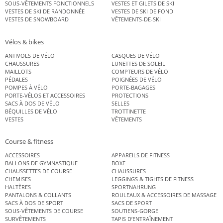
SOUS-VÊTEMENTS FONCTIONNELS
VESTES ET GILETS DE SKI
VESTES DE SKI DE RANDONNÉE
VESTES DE SKI DE FOND
VESTES DE SNOWBOARD
VÊTEMENTS-DE-SKI
Vélos & bikes
ANTIVOLS DE VÉLO
CASQUES DE VÉLO
CHAUSSURES
LUNETTES DE SOLEIL
MAILLOTS
COMPTEURS DE VÉLO
PÉDALES
POIGNÉES DE VÉLO
POMPES À VÉLO
PORTE-BAGAGES
PORTE-VÉLOS ET ACCESSOIRES
PROTECTIONS
SACS À DOS DE VÉLO
SELLES
BÉQUILLES DE VÉLO
TROTTINETTE
VESTES
VÊTEMENTS
Course & fitness
ACCESSOIRES
APPAREILS DE FITNESS
BALLONS DE GYMNASTIQUE
BOXE
CHAUSSETTES DE COURSE
CHAUSSURES
CHEMISES
LEGGINGS & TIGHTS DE FITNESS
HALTÈRES
SPORTNAHRUNG
PANTALONS & COLLANTS
ROULEAUX & ACCESSOIRES DE MASSAGE
SACS À DOS DE SPORT
SACS DE SPORT
SOUS-VÊTEMENTS DE COURSE
SOUTIENS-GORGE
SURVÊTEMENTS
TAPIS D’ENTRAÎNEMENT