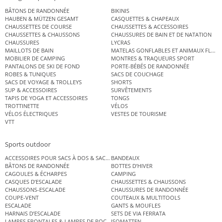
BÂTONS DE RANDONNÉE
BIKINIS
HAUBEN & MÜTZEN GESAMT
CASQUETTES & CHAPEAUX
CHAUSSETTES DE COURSE
CHAUSSETTES & ACCESSOIRES
CHAUSSETTES & CHAUSSONS
CHAUSSURES DE BAIN ET DE NATATION
CHAUSSURES
LYCRAS
MAILLOTS DE BAIN
MATELAS GONFLABLES ET ANIMAUX FLOT
MOBILIER DE CAMPING
MONTRES & TRAQUEURS SPORT
PANTALONS DE SKI DE FOND
PORTE-BÉBÉS DE RANDONNÉE
ROBES & TUNIQUES
SACS DE COUCHAGE
SACS DE VOYAGE & TROLLEYS
SHORTS
SUP & ACCESSOIRES
SURVÊTEMENTS
TAPIS DE YOGA ET ACCESSOIRES
TONGS
TROTTINETTE
VÉLOS
VÉLOS ÉLECTRIQUES
VESTES DE TOURISME
VTT
Sports outdoor
ACCESSOIRES POUR SACS À DOS & SACS ÉTANCHES
BANDEAUX
BÂTONS DE RANDONNÉE
BOTTES D’HIVER
CAGOULES & ÉCHARPES
CAMPING
CASQUES D’ESCALADE
CHAUSSETTES & CHAUSSONS
CHAUSSONS-ESCALADE
CHAUSSURES DE RANDONNÉE
COUPE-VENT
COUTEAUX & MULTITOOLS
ESCALADE
GANTS & MOUFLES
HARNAIS D’ESCALADE
SETS DE VIA FERRATA
LAMPES FRONTALES & LAMPES DE POCHE
ISOMATTEN