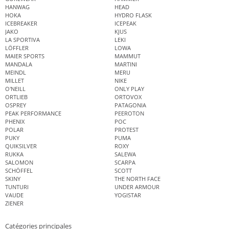
HANWAG
HEAD
HOKA
HYDRO FLASK
ICEBREAKER
ICEPEAK
JAKO
KJUS
LA SPORTIVA
LEKI
LÖFFLER
LOWA
MAIER SPORTS
MAMMUT
MANDALA
MARTINI
MEINDL
MERU
MILLET
NIKE
O'NEILL
ONLY PLAY
ORTLIEB
ORTOVOX
OSPREY
PATAGONIA
PEAK PERFORMANCE
PEEROTON
PHENIX
POC
POLAR
PROTEST
PUKY
PUMA
QUIKSILVER
ROXY
RUKKA
SALEWA
SALOMON
SCARPA
SCHÖFFEL
SCOTT
SKINY
THE NORTH FACE
TUNTURI
UNDER ARMOUR
VAUDE
YOGISTAR
ZIENER
Catégories principales