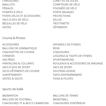
CHAUSSURES
LUNETTES DE SOLEIL
MAILLOTS
COMPTEURS DE VÉLO
PÉDALES
POIGNÉES DE VÉLO
POMPES À VÉLO
PORTE-BAGAGES
PORTE-VÉLOS ET ACCESSOIRES
PROTECTIONS
SACS À DOS DE VÉLO
SELLES
BÉQUILLES DE VÉLO
TROTTINETTE
VESTES
VÊTEMENTS
Course & fitness
ACCESSOIRES
APPAREILS DE FITNESS
BALLONS DE GYMNASTIQUE
BOXE
CHAUSSETTES DE COURSE
CHAUSSURES
CHEMISES
LEGGINGS & TIGHTS DE FITNESS
HALTÈRES
SPORTNAHRUNG
PANTALONS & COLLANTS
ROULEAUX & ACCESSOIRES DE MASSAGE
SACS À DOS DE SPORT
SACS DE SPORT
SOUS-VÊTEMENTS DE COURSE
SOUTIENS-GORGE
SURVÊTEMENTS
TAPIS D’ENTRAÎNEMENT
VESTES & GILETS
YOGA & PILATES
Sports de balle
BADMINTON
BALLONS DE TENNIS
BALLONS DE FOOTBALL
BASKETBALL
CHAUSSURES TF & MULTI-CRAMPONS
CHAUSSURES D’INTÉRIEUR