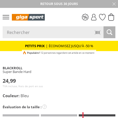
RETOUR SOUS 30 JOURS
PETITS PRIX
PETITS PRIX
|
ÉCONOMISEZ JUSQU'À -50 %
Populaire !
12 personnes regardent cet article en ce moment
BLACKROLL
Super Bande Hard
24,99
TVA incluse, frais de port en sus
Couleur:
Bleu
Évaluation de la taille :
?