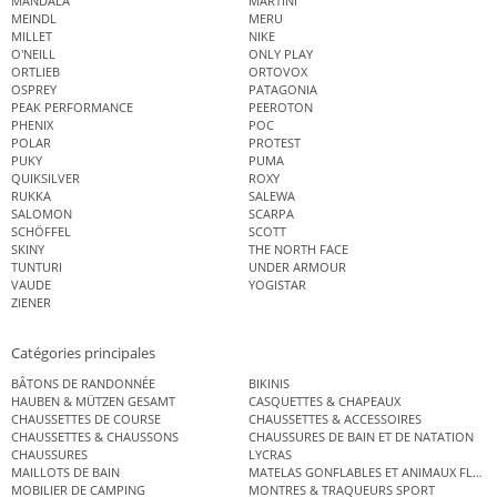
MANDALA
MARTINI
MEINDL
MERU
MILLET
NIKE
O'NEILL
ONLY PLAY
ORTLIEB
ORTOVOX
OSPREY
PATAGONIA
PEAK PERFORMANCE
PEEROTON
PHENIX
POC
POLAR
PROTEST
PUKY
PUMA
QUIKSILVER
ROXY
RUKKA
SALEWA
SALOMON
SCARPA
SCHÖFFEL
SCOTT
SKINY
THE NORTH FACE
TUNTURI
UNDER ARMOUR
VAUDE
YOGISTAR
ZIENER
Catégories principales
BÂTONS DE RANDONNÉE
BIKINIS
HAUBEN & MÜTZEN GESAMT
CASQUETTES & CHAPEAUX
CHAUSSETTES DE COURSE
CHAUSSETTES & ACCESSOIRES
CHAUSSETTES & CHAUSSONS
CHAUSSURES DE BAIN ET DE NATATION
CHAUSSURES
LYCRAS
MAILLOTS DE BAIN
MATELAS GONFLABLES ET ANIMAUX FLOT
MOBILIER DE CAMPING
MONTRES & TRAQUEURS SPORT