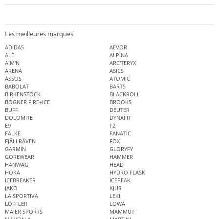
Les meilleures marques
ADIDAS
AEVOR
ALÉ
ALPINA
AIM'N
ARC'TERYX
ARENA
ASICS
ASSOS
ATOMIC
BABOLAT
BARTS
BIRKENSTOCK
BLACKROLL
BOGNER FIRE+ICE
BROOKS
BUFF
DEUTER
DOLOMITE
DYNAFIT
E9
F2
FALKE
FANATIC
FJÄLLRÄVEN
FOX
GARMIN
GLORYFY
GOREWEAR
HAMMER
HANWAG
HEAD
HOKA
HYDRO FLASK
ICEBREAKER
ICEPEAK
JAKO
KJUS
LA SPORTIVA
LEKI
LÖFFLER
LOWA
MAIER SPORTS
MAMMUT