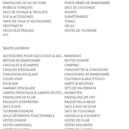
PANTALONS DE SKI DE FOND
PORTE-BÉBÉS DE RANDONNÉE
ROBES & TUNIQUES
SACS DE COUCHAGE
SACS DE VOYAGE & TROLLEYS
SHORTS
SUP & ACCESSOIRES
SURVÊTEMENTS
TAPIS DE YOGA ET ACCESSOIRES
TONGS
TROTTINETTE
VÉLOS
VÉLOS ÉLECTRIQUES
VESTES DE TOURISME
VTT
Sports outdoor
ACCESSOIRES POUR SACS À DOS & SACS ÉTANCHES
BANDEAUX
BÂTONS DE RANDONNÉE
BOTTES D’HIVER
CAGOULES & ÉCHARPES
CAMPING
CASQUES D’ESCALADE
CHAUSSETTES & CHAUSSONS
CHAUSSONS-ESCALADE
CHAUSSURES DE RANDONNÉE
COUPE-VENT
COUTEAUX & MULTITOOLS
ESCALADE
GANTS & MOUFLES
HARNAIS D’ESCALADE
SETS DE VIA FERRATA
LAMPES FRONTALES & LAMPES DE POCHE
ISOMATTEN
PANTALONS DE PLUIE
PANTALONS ZIP OFF
PRODUITS D’ENTRETIEN
RAQUETTES-A-NEIGE
SACS À DOS
SACS À DOS DE JOUR
TOURENRUCKSÄCKE
SACS DE COUCHAGE
SOUS-VÊTEMENTS FONCTIONNELS
VAISSELLE & COUVERTS
VESTES D’HIVER
VESTES DE PLUIE
VESTES HARDSHELL
VESTES ISOLANTES