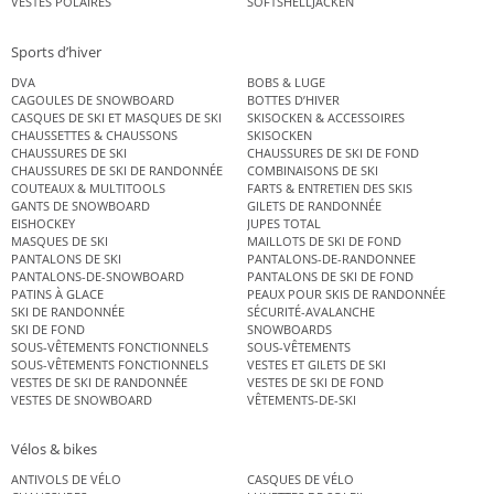
VESTES POLAIRES
SOFTSHELLJACKEN
Sports d’hiver
DVA
BOBS & LUGE
CAGOULES DE SNOWBOARD
BOTTES D’HIVER
CASQUES DE SKI ET MASQUES DE SKI
SKISOCKEN & ACCESSOIRES
CHAUSSETTES & CHAUSSONS
SKISOCKEN
CHAUSSURES DE SKI
CHAUSSURES DE SKI DE FOND
CHAUSSURES DE SKI DE RANDONNÉE
COMBINAISONS DE SKI
COUTEAUX & MULTITOOLS
FARTS & ENTRETIEN DES SKIS
GANTS DE SNOWBOARD
GILETS DE RANDONNÉE
EISHOCKEY
JUPES TOTAL
MASQUES DE SKI
MAILLOTS DE SKI DE FOND
PANTALONS DE SKI
PANTALONS-DE-RANDONNEE
PANTALONS-DE-SNOWBOARD
PANTALONS DE SKI DE FOND
PATINS À GLACE
PEAUX POUR SKIS DE RANDONNÉE
SKI DE RANDONNÉE
SÉCURITÉ-AVALANCHE
SKI DE FOND
SNOWBOARDS
SOUS-VÊTEMENTS FONCTIONNELS
SOUS-VÊTEMENTS
SOUS-VÊTEMENTS FONCTIONNELS
VESTES ET GILETS DE SKI
VESTES DE SKI DE RANDONNÉE
VESTES DE SKI DE FOND
VESTES DE SNOWBOARD
VÊTEMENTS-DE-SKI
Vélos & bikes
ANTIVOLS DE VÉLO
CASQUES DE VÉLO