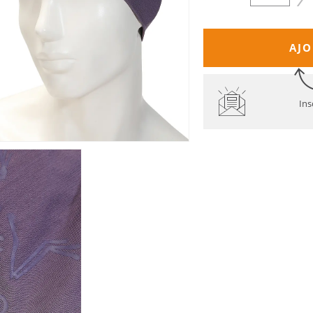
AJO
Ins