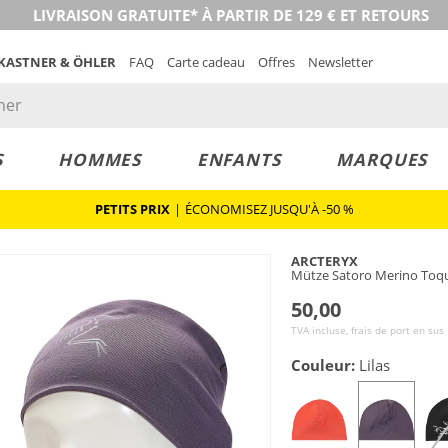
LIVRAISON GRATUITE* À PARTIR DE 129 € ET RETOURS
 KASTNER & ÖHLER
FAQ
Carte cadeau
Offres
Newsletter
S
HOMMES
ENFANTS
MARQUES
PETITS PRIX
|
ÉCONOMISEZ JUSQU'À -50 %
ARCTERYX
Mütze Satoro Merino Toq
50,00
TVA incluse, frais de port en sus
Couleur:
Lilas