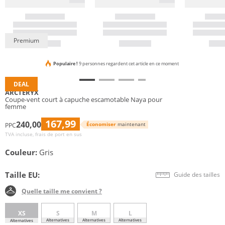
Premium
Populaire !
9 personnes regardent cet article en ce moment
DEAL
ARCTERYX
Coupe-vent court à capuche escamotable Naya pour
femme
167,99
240,00
Économiser
maintenant
PPC
TVA incluse, frais de port en sus
Couleur:
Gris
Taille EU:
Guide des tailles
Quelle taille me convient ?
XS
S
M
L
Alternatives
Alternatives
Alternatives
Alternatives