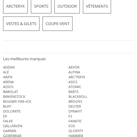
ARCTERYX
SPORTS
OUTDOOR
VÊTEMENTS
VESTES & GILETS
COUPE-VENT
Les meilleures marques
ADIDAS
AEVOR
ALÉ
ALPINA
AIM'N
ARC'TERYX
ARENA
ASICS
ASSOS
ATOMIC
BABOLAT
BARTS
BIRKENSTOCK
BLACKROLL
BOGNER FIRE+ICE
BROOKS
BUFF
DEUTER
DOLOMITE
DYNAFIT
E9
F2
FALKE
FANATIC
FJÄLLRÄVEN
FOX
GARMIN
GLORYFY
GOREWEAR
HAMMER