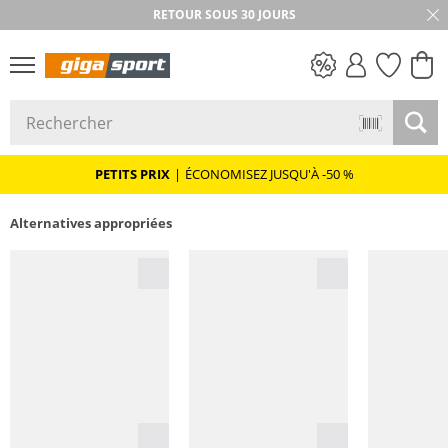
RETOUR SOUS 30 JOURS
PETITS PRIX
PETITS PRIX
|
ÉCONOMISEZ JUSQU'À -50 %
Alternatives appropriées