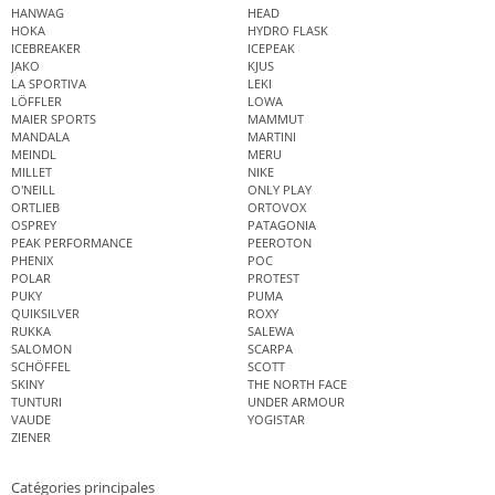
HANWAG
HEAD
HOKA
HYDRO FLASK
ICEBREAKER
ICEPEAK
JAKO
KJUS
LA SPORTIVA
LEKI
LÖFFLER
LOWA
MAIER SPORTS
MAMMUT
MANDALA
MARTINI
MEINDL
MERU
MILLET
NIKE
O'NEILL
ONLY PLAY
ORTLIEB
ORTOVOX
OSPREY
PATAGONIA
PEAK PERFORMANCE
PEEROTON
PHENIX
POC
POLAR
PROTEST
PUKY
PUMA
QUIKSILVER
ROXY
RUKKA
SALEWA
SALOMON
SCARPA
SCHÖFFEL
SCOTT
SKINY
THE NORTH FACE
TUNTURI
UNDER ARMOUR
VAUDE
YOGISTAR
ZIENER
Catégories principales