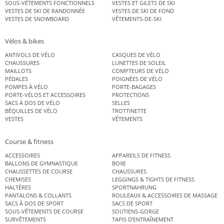
SOUS-VÊTEMENTS FONCTIONNELS
VESTES ET GILETS DE SKI
VESTES DE SKI DE RANDONNÉE
VESTES DE SKI DE FOND
VESTES DE SNOWBOARD
VÊTEMENTS-DE-SKI
Vélos & bikes
ANTIVOLS DE VÉLO
CASQUES DE VÉLO
CHAUSSURES
LUNETTES DE SOLEIL
MAILLOTS
COMPTEURS DE VÉLO
PÉDALES
POIGNÉES DE VÉLO
POMPES À VÉLO
PORTE-BAGAGES
PORTE-VÉLOS ET ACCESSOIRES
PROTECTIONS
SACS À DOS DE VÉLO
SELLES
BÉQUILLES DE VÉLO
TROTTINETTE
VESTES
VÊTEMENTS
Course & fitness
ACCESSOIRES
APPAREILS DE FITNESS
BALLONS DE GYMNASTIQUE
BOXE
CHAUSSETTES DE COURSE
CHAUSSURES
CHEMISES
LEGGINGS & TIGHTS DE FITNESS
HALTÈRES
SPORTNAHRUNG
PANTALONS & COLLANTS
ROULEAUX & ACCESSOIRES DE MASSAGE
SACS À DOS DE SPORT
SACS DE SPORT
SOUS-VÊTEMENTS DE COURSE
SOUTIENS-GORGE
SURVÊTEMENTS
TAPIS D’ENTRAÎNEMENT