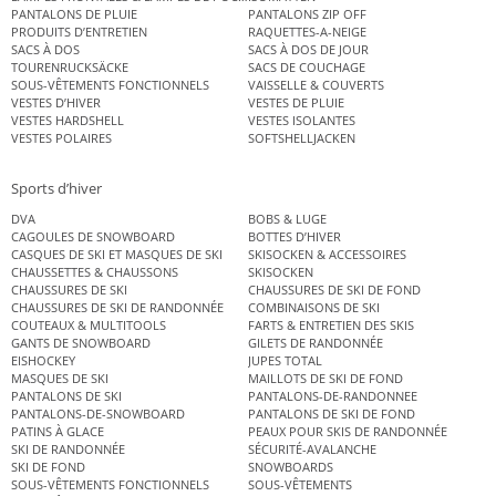
PANTALONS DE PLUIE
PANTALONS ZIP OFF
PRODUITS D’ENTRETIEN
RAQUETTES-A-NEIGE
SACS À DOS
SACS À DOS DE JOUR
TOURENRUCKSÄCKE
SACS DE COUCHAGE
SOUS-VÊTEMENTS FONCTIONNELS
VAISSELLE & COUVERTS
VESTES D’HIVER
VESTES DE PLUIE
VESTES HARDSHELL
VESTES ISOLANTES
VESTES POLAIRES
SOFTSHELLJACKEN
Sports d’hiver
DVA
BOBS & LUGE
CAGOULES DE SNOWBOARD
BOTTES D’HIVER
CASQUES DE SKI ET MASQUES DE SKI
SKISOCKEN & ACCESSOIRES
CHAUSSETTES & CHAUSSONS
SKISOCKEN
CHAUSSURES DE SKI
CHAUSSURES DE SKI DE FOND
CHAUSSURES DE SKI DE RANDONNÉE
COMBINAISONS DE SKI
COUTEAUX & MULTITOOLS
FARTS & ENTRETIEN DES SKIS
GANTS DE SNOWBOARD
GILETS DE RANDONNÉE
EISHOCKEY
JUPES TOTAL
MASQUES DE SKI
MAILLOTS DE SKI DE FOND
PANTALONS DE SKI
PANTALONS-DE-RANDONNEE
PANTALONS-DE-SNOWBOARD
PANTALONS DE SKI DE FOND
PATINS À GLACE
PEAUX POUR SKIS DE RANDONNÉE
SKI DE RANDONNÉE
SÉCURITÉ-AVALANCHE
SKI DE FOND
SNOWBOARDS
SOUS-VÊTEMENTS FONCTIONNELS
SOUS-VÊTEMENTS