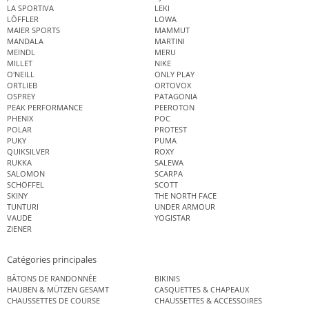
LA SPORTIVA
LEKI
LÖFFLER
LOWA
MAIER SPORTS
MAMMUT
MANDALA
MARTINI
MEINDL
MERU
MILLET
NIKE
O'NEILL
ONLY PLAY
ORTLIEB
ORTOVOX
OSPREY
PATAGONIA
PEAK PERFORMANCE
PEEROTON
PHENIX
POC
POLAR
PROTEST
PUKY
PUMA
QUIKSILVER
ROXY
RUKKA
SALEWA
SALOMON
SCARPA
SCHÖFFEL
SCOTT
SKINY
THE NORTH FACE
TUNTURI
UNDER ARMOUR
VAUDE
YOGISTAR
ZIENER
Catégories principales
BÂTONS DE RANDONNÉE
BIKINIS
HAUBEN & MÜTZEN GESAMT
CASQUETTES & CHAPEAUX
CHAUSSETTES DE COURSE
CHAUSSETTES & ACCESSOIRES