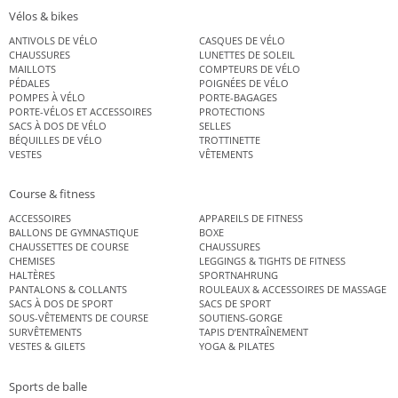
Vélos & bikes
ANTIVOLS DE VÉLO
CASQUES DE VÉLO
CHAUSSURES
LUNETTES DE SOLEIL
MAILLOTS
COMPTEURS DE VÉLO
PÉDALES
POIGNÉES DE VÉLO
POMPES À VÉLO
PORTE-BAGAGES
PORTE-VÉLOS ET ACCESSOIRES
PROTECTIONS
SACS À DOS DE VÉLO
SELLES
BÉQUILLES DE VÉLO
TROTTINETTE
VESTES
VÊTEMENTS
Course & fitness
ACCESSOIRES
APPAREILS DE FITNESS
BALLONS DE GYMNASTIQUE
BOXE
CHAUSSETTES DE COURSE
CHAUSSURES
CHEMISES
LEGGINGS & TIGHTS DE FITNESS
HALTÈRES
SPORTNAHRUNG
PANTALONS & COLLANTS
ROULEAUX & ACCESSOIRES DE MASSAGE
SACS À DOS DE SPORT
SACS DE SPORT
SOUS-VÊTEMENTS DE COURSE
SOUTIENS-GORGE
SURVÊTEMENTS
TAPIS D’ENTRAÎNEMENT
VESTES & GILETS
YOGA & PILATES
Sports de balle