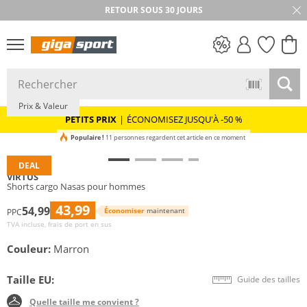
RETOUR SOUS 30 JOURS
PETITS PRIX
Prix & Valeur
PETITS PRIX
|
ÉCONOMISEZ JUSQU'À -50 %
Populaire !
11 personnes regardent cet article en ce moment
DEAL
VIRTUS
Shorts cargo Nasas pour hommes
43,99
54,99
Économiser
maintenant
PPC
TVA incluse, frais de port en sus
Couleur:
Marron
Taille EU:
Guide des tailles
Quelle taille me convient ?