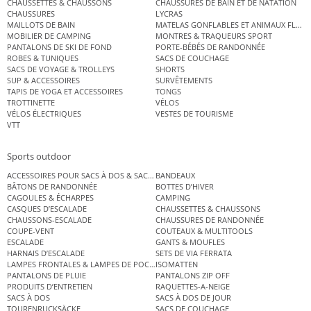
CHAUSSETTES & CHAUSSONS
CHAUSSURES DE BAIN ET DE NATATION
CHAUSSURES
LYCRAS
MAILLOTS DE BAIN
MATELAS GONFLABLES ET ANIMAUX FLOT
MOBILIER DE CAMPING
MONTRES & TRAQUEURS SPORT
PANTALONS DE SKI DE FOND
PORTE-BÉBÉS DE RANDONNÉE
ROBES & TUNIQUES
SACS DE COUCHAGE
SACS DE VOYAGE & TROLLEYS
SHORTS
SUP & ACCESSOIRES
SURVÊTEMENTS
TAPIS DE YOGA ET ACCESSOIRES
TONGS
TROTTINETTE
VÉLOS
VÉLOS ÉLECTRIQUES
VESTES DE TOURISME
VTT
Sports outdoor
ACCESSOIRES POUR SACS À DOS & SACS ÉTANCHES
BANDEAUX
BÂTONS DE RANDONNÉE
BOTTES D’HIVER
CAGOULES & ÉCHARPES
CAMPING
CASQUES D’ESCALADE
CHAUSSETTES & CHAUSSONS
CHAUSSONS-ESCALADE
CHAUSSURES DE RANDONNÉE
COUPE-VENT
COUTEAUX & MULTITOOLS
ESCALADE
GANTS & MOUFLES
HARNAIS D’ESCALADE
SETS DE VIA FERRATA
LAMPES FRONTALES & LAMPES DE POCHE
ISOMATTEN
PANTALONS DE PLUIE
PANTALONS ZIP OFF
PRODUITS D’ENTRETIEN
RAQUETTES-A-NEIGE
SACS À DOS
SACS À DOS DE JOUR
TOURENRUCKSÄCKE
SACS DE COUCHAGE