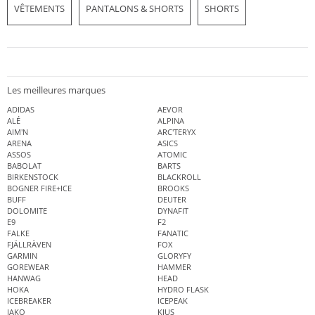
VÊTEMENTS
PANTALONS & SHORTS
SHORTS
Les meilleures marques
ADIDAS
AEVOR
ALÉ
ALPINA
AIM'N
ARC'TERYX
ARENA
ASICS
ASSOS
ATOMIC
BABOLAT
BARTS
BIRKENSTOCK
BLACKROLL
BOGNER FIRE+ICE
BROOKS
BUFF
DEUTER
DOLOMITE
DYNAFIT
E9
F2
FALKE
FANATIC
FJÄLLRÄVEN
FOX
GARMIN
GLORYFY
GOREWEAR
HAMMER
HANWAG
HEAD
HOKA
HYDRO FLASK
ICEBREAKER
ICEPEAK
JAKO
KJUS