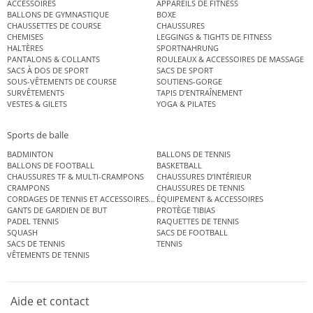
ACCESSOIRES
APPAREILS DE FITNESS
BALLONS DE GYMNASTIQUE
BOXE
CHAUSSETTES DE COURSE
CHAUSSURES
CHEMISES
LEGGINGS & TIGHTS DE FITNESS
HALTÈRES
SPORTNAHRUNG
PANTALONS & COLLANTS
ROULEAUX & ACCESSOIRES DE MASSAGE
SACS À DOS DE SPORT
SACS DE SPORT
SOUS-VÊTEMENTS DE COURSE
SOUTIENS-GORGE
SURVÊTEMENTS
TAPIS D’ENTRAÎNEMENT
VESTES & GILETS
YOGA & PILATES
Sports de balle
BADMINTON
BALLONS DE TENNIS
BALLONS DE FOOTBALL
BASKETBALL
CHAUSSURES TF & MULTI-CRAMPONS
CHAUSSURES D’INTÉRIEUR
CRAMPONS
CHAUSSURES DE TENNIS
CORDAGES DE TENNIS ET ACCESSOIRES DE TENNIS
ÉQUIPEMENT & ACCESSOIRES
GANTS DE GARDIEN DE BUT
PROTÈGE TIBIAS
PADEL TENNIS
RAQUETTES DE TENNIS
SQUASH
SACS DE FOOTBALL
SACS DE TENNIS
TENNIS
VÊTEMENTS DE TENNIS
Aide et contact