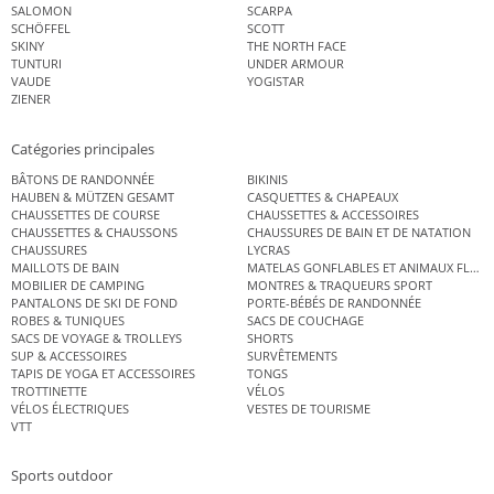
SALOMON
SCARPA
SCHÖFFEL
SCOTT
SKINY
THE NORTH FACE
TUNTURI
UNDER ARMOUR
VAUDE
YOGISTAR
ZIENER
Catégories principales
BÂTONS DE RANDONNÉE
BIKINIS
HAUBEN & MÜTZEN GESAMT
CASQUETTES & CHAPEAUX
CHAUSSETTES DE COURSE
CHAUSSETTES & ACCESSOIRES
CHAUSSETTES & CHAUSSONS
CHAUSSURES DE BAIN ET DE NATATION
CHAUSSURES
LYCRAS
MAILLOTS DE BAIN
MATELAS GONFLABLES ET ANIMAUX FLOT
MOBILIER DE CAMPING
MONTRES & TRAQUEURS SPORT
PANTALONS DE SKI DE FOND
PORTE-BÉBÉS DE RANDONNÉE
ROBES & TUNIQUES
SACS DE COUCHAGE
SACS DE VOYAGE & TROLLEYS
SHORTS
SUP & ACCESSOIRES
SURVÊTEMENTS
TAPIS DE YOGA ET ACCESSOIRES
TONGS
TROTTINETTE
VÉLOS
VÉLOS ÉLECTRIQUES
VESTES DE TOURISME
VTT
Sports outdoor