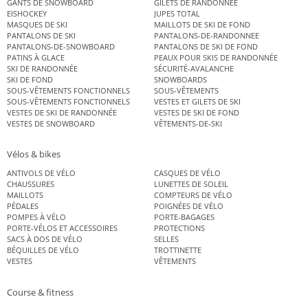
GANTS DE SNOWBOARD
GILETS DE RANDONNÉE
EISHOCKEY
JUPES TOTAL
MASQUES DE SKI
MAILLOTS DE SKI DE FOND
PANTALONS DE SKI
PANTALONS-DE-RANDONNEE
PANTALONS-DE-SNOWBOARD
PANTALONS DE SKI DE FOND
PATINS À GLACE
PEAUX POUR SKIS DE RANDONNÉE
SKI DE RANDONNÉE
SÉCURITÉ-AVALANCHE
SKI DE FOND
SNOWBOARDS
SOUS-VÊTEMENTS FONCTIONNELS
SOUS-VÊTEMENTS
SOUS-VÊTEMENTS FONCTIONNELS
VESTES ET GILETS DE SKI
VESTES DE SKI DE RANDONNÉE
VESTES DE SKI DE FOND
VESTES DE SNOWBOARD
VÊTEMENTS-DE-SKI
Vélos & bikes
ANTIVOLS DE VÉLO
CASQUES DE VÉLO
CHAUSSURES
LUNETTES DE SOLEIL
MAILLOTS
COMPTEURS DE VÉLO
PÉDALES
POIGNÉES DE VÉLO
POMPES À VÉLO
PORTE-BAGAGES
PORTE-VÉLOS ET ACCESSOIRES
PROTECTIONS
SACS À DOS DE VÉLO
SELLES
BÉQUILLES DE VÉLO
TROTTINETTE
VESTES
VÊTEMENTS
Course & fitness