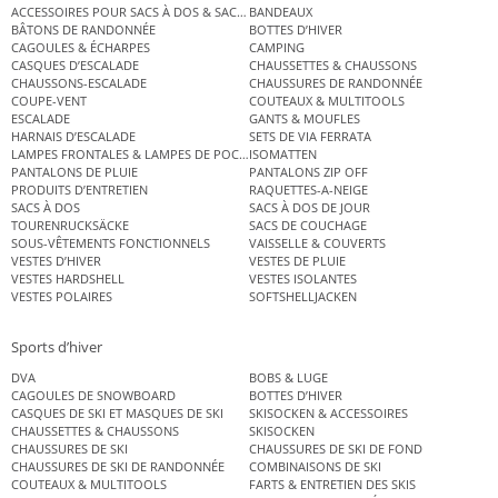
ACCESSOIRES POUR SACS À DOS & SACS ÉTANCHES
BANDEAUX
BÂTONS DE RANDONNÉE
BOTTES D’HIVER
CAGOULES & ÉCHARPES
CAMPING
CASQUES D’ESCALADE
CHAUSSETTES & CHAUSSONS
CHAUSSONS-ESCALADE
CHAUSSURES DE RANDONNÉE
COUPE-VENT
COUTEAUX & MULTITOOLS
ESCALADE
GANTS & MOUFLES
HARNAIS D’ESCALADE
SETS DE VIA FERRATA
LAMPES FRONTALES & LAMPES DE POCHE
ISOMATTEN
PANTALONS DE PLUIE
PANTALONS ZIP OFF
PRODUITS D’ENTRETIEN
RAQUETTES-A-NEIGE
SACS À DOS
SACS À DOS DE JOUR
TOURENRUCKSÄCKE
SACS DE COUCHAGE
SOUS-VÊTEMENTS FONCTIONNELS
VAISSELLE & COUVERTS
VESTES D’HIVER
VESTES DE PLUIE
VESTES HARDSHELL
VESTES ISOLANTES
VESTES POLAIRES
SOFTSHELLJACKEN
Sports d’hiver
DVA
BOBS & LUGE
CAGOULES DE SNOWBOARD
BOTTES D’HIVER
CASQUES DE SKI ET MASQUES DE SKI
SKISOCKEN & ACCESSOIRES
CHAUSSETTES & CHAUSSONS
SKISOCKEN
CHAUSSURES DE SKI
CHAUSSURES DE SKI DE FOND
CHAUSSURES DE SKI DE RANDONNÉE
COMBINAISONS DE SKI
COUTEAUX & MULTITOOLS
FARTS & ENTRETIEN DES SKIS