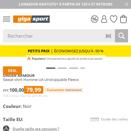
LIVRAISON GRATUITE* À PARTIR DE 129 € ET RETOURS
RETOUR SOUS 30 JOURS
PETITS PRIX
PETITS PRIX
|
ÉCONOMISEZ JUSQU'À -50 %
Populaire !
Une personne a ajouté cet article à son panier.
DEAL
UNDER ARMOUR
Sweat-shirt Homme UA Unstoppable Fleece
79,99
100,00
Économiser
maintenant
PPC
TVA incluse, frais de port en sus
Couleur:
Noir
Taille EU:
Guide des tailles
Quelle taille me convient ?