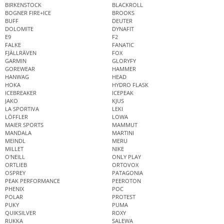
BIRKENSTOCK
BLACKROLL
BOGNER FIRE+ICE
BROOKS
BUFF
DEUTER
DOLOMITE
DYNAFIT
E9
F2
FALKE
FANATIC
FJÄLLRÄVEN
FOX
GARMIN
GLORYFY
GOREWEAR
HAMMER
HANWAG
HEAD
HOKA
HYDRO FLASK
ICEBREAKER
ICEPEAK
JAKO
KJUS
LA SPORTIVA
LEKI
LÖFFLER
LOWA
MAIER SPORTS
MAMMUT
MANDALA
MARTINI
MEINDL
MERU
MILLET
NIKE
O'NEILL
ONLY PLAY
ORTLIEB
ORTOVOX
OSPREY
PATAGONIA
PEAK PERFORMANCE
PEEROTON
PHENIX
POC
POLAR
PROTEST
PUKY
PUMA
QUIKSILVER
ROXY
RUKKA
SALEWA