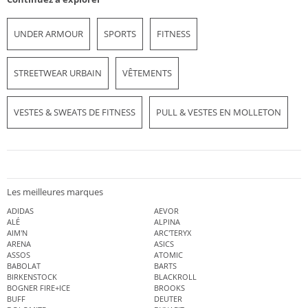
UNDER ARMOUR
SPORTS
FITNESS
STREETWEAR URBAIN
VÊTEMENTS
VESTES & SWEATS DE FITNESS
PULL & VESTES EN MOLLETON
Les meilleures marques
ADIDAS
AEVOR
ALÉ
ALPINA
AIM'N
ARC'TERYX
ARENA
ASICS
ASSOS
ATOMIC
BABOLAT
BARTS
BIRKENSTOCK
BLACKROLL
BOGNER FIRE+ICE
BROOKS
BUFF
DEUTER