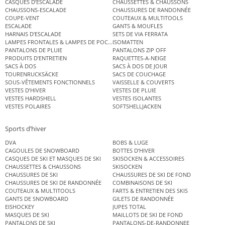
CASQUES D’ESCALADE
CHAUSSETTES & CHAUSSONS
CHAUSSONS-ESCALADE
CHAUSSURES DE RANDONNÉE
COUPE-VENT
COUTEAUX & MULTITOOLS
ESCALADE
GANTS & MOUFLES
HARNAIS D’ESCALADE
SETS DE VIA FERRATA
LAMPES FRONTALES & LAMPES DE POCHE
ISOMATTEN
PANTALONS DE PLUIE
PANTALONS ZIP OFF
PRODUITS D’ENTRETIEN
RAQUETTES-A-NEIGE
SACS À DOS
SACS À DOS DE JOUR
TOURENRUCKSÄCKE
SACS DE COUCHAGE
SOUS-VÊTEMENTS FONCTIONNELS
VAISSELLE & COUVERTS
VESTES D’HIVER
VESTES DE PLUIE
VESTES HARDSHELL
VESTES ISOLANTES
VESTES POLAIRES
SOFTSHELLJACKEN
Sports d’hiver
DVA
BOBS & LUGE
CAGOULES DE SNOWBOARD
BOTTES D’HIVER
CASQUES DE SKI ET MASQUES DE SKI
SKISOCKEN & ACCESSOIRES
CHAUSSETTES & CHAUSSONS
SKISOCKEN
CHAUSSURES DE SKI
CHAUSSURES DE SKI DE FOND
CHAUSSURES DE SKI DE RANDONNÉE
COMBINAISONS DE SKI
COUTEAUX & MULTITOOLS
FARTS & ENTRETIEN DES SKIS
GANTS DE SNOWBOARD
GILETS DE RANDONNÉE
EISHOCKEY
JUPES TOTAL
MASQUES DE SKI
MAILLOTS DE SKI DE FOND
PANTALONS DE SKI
PANTALONS-DE-RANDONNEE