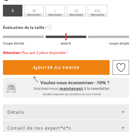
S
M
L
XL
XXL
Alternatives
Alternatives
Alternatives
Alternatives
Évaluation de la taille :
?
Coupe étroite
assorti
coupe ample
Attention:
Plus que 2 pièce disponible !
AJOUTER AU PANIER
Voulez-vous économiser -10% ?
Inscrivez-vous
maintenant
à la newsletter.
Veuillez respecter les conditions du bon d'achat.
Détails
Conseil de nos expert*e*s