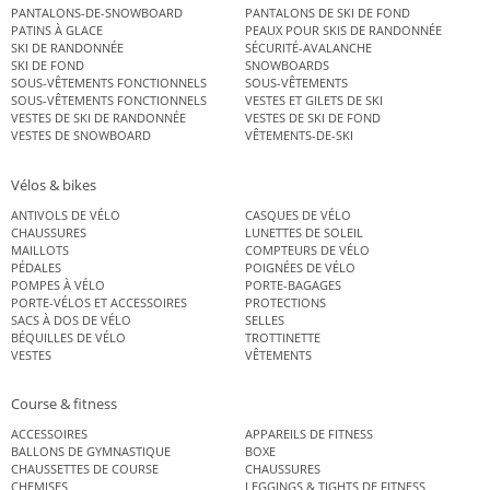
PANTALONS-DE-SNOWBOARD
PANTALONS DE SKI DE FOND
PATINS À GLACE
PEAUX POUR SKIS DE RANDONNÉE
SKI DE RANDONNÉE
SÉCURITÉ-AVALANCHE
SKI DE FOND
SNOWBOARDS
SOUS-VÊTEMENTS FONCTIONNELS
SOUS-VÊTEMENTS
SOUS-VÊTEMENTS FONCTIONNELS
VESTES ET GILETS DE SKI
VESTES DE SKI DE RANDONNÉE
VESTES DE SKI DE FOND
VESTES DE SNOWBOARD
VÊTEMENTS-DE-SKI
Vélos & bikes
ANTIVOLS DE VÉLO
CASQUES DE VÉLO
CHAUSSURES
LUNETTES DE SOLEIL
MAILLOTS
COMPTEURS DE VÉLO
PÉDALES
POIGNÉES DE VÉLO
POMPES À VÉLO
PORTE-BAGAGES
PORTE-VÉLOS ET ACCESSOIRES
PROTECTIONS
SACS À DOS DE VÉLO
SELLES
BÉQUILLES DE VÉLO
TROTTINETTE
VESTES
VÊTEMENTS
Course & fitness
ACCESSOIRES
APPAREILS DE FITNESS
BALLONS DE GYMNASTIQUE
BOXE
CHAUSSETTES DE COURSE
CHAUSSURES
CHEMISES
LEGGINGS & TIGHTS DE FITNESS