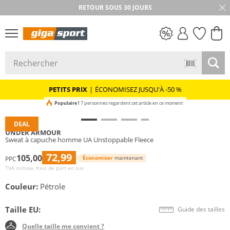
RETOUR SOUS 30 JOURS
PETITS PRIX
PETITS PRIX
|
ÉCONOMISEZ JUSQU'À -50 %
Populaire !
7 personnes regardent cet article en ce moment
DEAL
UNDER ARMOUR
Sweat à capuche homme UA Unstoppable Fleece
72,99
105,00
Économiser
maintenant
PPC
TVA incluse, frais de port en sus
Couleur:
Pétrole
Taille EU:
Guide des tailles
Quelle taille me convient ?