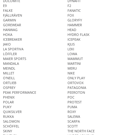
DOLOMITE
DYNAFIT
E9
F2
FALKE
FANATIC
FJÄLLRÄVEN
FOX
GARMIN
GLORYFY
GOREWEAR
HAMMER
HANWAG
HEAD
HOKA
HYDRO FLASK
ICEBREAKER
ICEPEAK
JAKO
KJUS
LA SPORTIVA
LEKI
LÖFFLER
LOWA
MAIER SPORTS
MAMMUT
MANDALA
MARTINI
MEINDL
MERU
MILLET
NIKE
O'NEILL
ONLY PLAY
ORTLIEB
ORTOVOX
OSPREY
PATAGONIA
PEAK PERFORMANCE
PEEROTON
PHENIX
POC
POLAR
PROTEST
PUKY
PUMA
QUIKSILVER
ROXY
RUKKA
SALEWA
SALOMON
SCARPA
SCHÖFFEL
SCOTT
SKINY
THE NORTH FACE