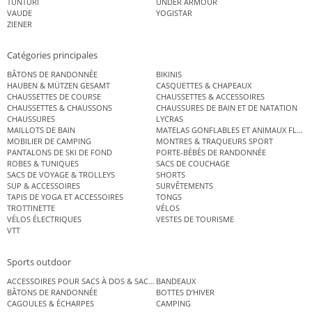
TUNTURI
UNDER ARMOUR
VAUDE
YOGISTAR
ZIENER
Catégories principales
BÂTONS DE RANDONNÉE
BIKINIS
HAUBEN & MÜTZEN GESAMT
CASQUETTES & CHAPEAUX
CHAUSSETTES DE COURSE
CHAUSSETTES & ACCESSOIRES
CHAUSSETTES & CHAUSSONS
CHAUSSURES DE BAIN ET DE NATATION
CHAUSSURES
LYCRAS
MAILLOTS DE BAIN
MATELAS GONFLABLES ET ANIMAUX FLOT
MOBILIER DE CAMPING
MONTRES & TRAQUEURS SPORT
PANTALONS DE SKI DE FOND
PORTE-BÉBÉS DE RANDONNÉE
ROBES & TUNIQUES
SACS DE COUCHAGE
SACS DE VOYAGE & TROLLEYS
SHORTS
SUP & ACCESSOIRES
SURVÊTEMENTS
TAPIS DE YOGA ET ACCESSOIRES
TONGS
TROTTINETTE
VÉLOS
VÉLOS ÉLECTRIQUES
VESTES DE TOURISME
VTT
Sports outdoor
ACCESSOIRES POUR SACS À DOS & SACS ÉTANCHES
BANDEAUX
BÂTONS DE RANDONNÉE
BOTTES D’HIVER
CAGOULES & ÉCHARPES
CAMPING