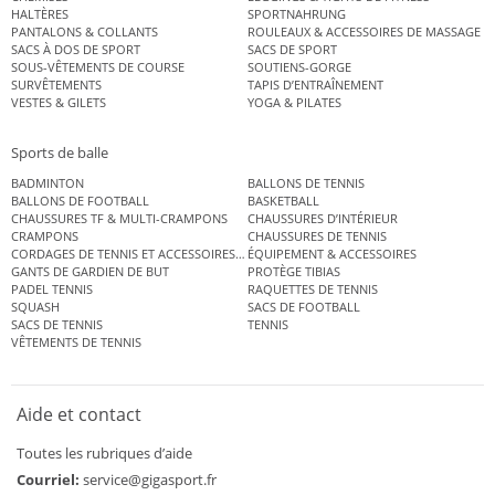
HALTÈRES
SPORTNAHRUNG
PANTALONS & COLLANTS
ROULEAUX & ACCESSOIRES DE MASSAGE
SACS À DOS DE SPORT
SACS DE SPORT
SOUS-VÊTEMENTS DE COURSE
SOUTIENS-GORGE
SURVÊTEMENTS
TAPIS D’ENTRAÎNEMENT
VESTES & GILETS
YOGA & PILATES
Sports de balle
BADMINTON
BALLONS DE TENNIS
BALLONS DE FOOTBALL
BASKETBALL
CHAUSSURES TF & MULTI-CRAMPONS
CHAUSSURES D’INTÉRIEUR
CRAMPONS
CHAUSSURES DE TENNIS
CORDAGES DE TENNIS ET ACCESSOIRES DE TENNIS
ÉQUIPEMENT & ACCESSOIRES
GANTS DE GARDIEN DE BUT
PROTÈGE TIBIAS
PADEL TENNIS
RAQUETTES DE TENNIS
SQUASH
SACS DE FOOTBALL
SACS DE TENNIS
TENNIS
VÊTEMENTS DE TENNIS
Aide et contact
Toutes les rubriques d’aide
Courriel:
service@gigasport.fr