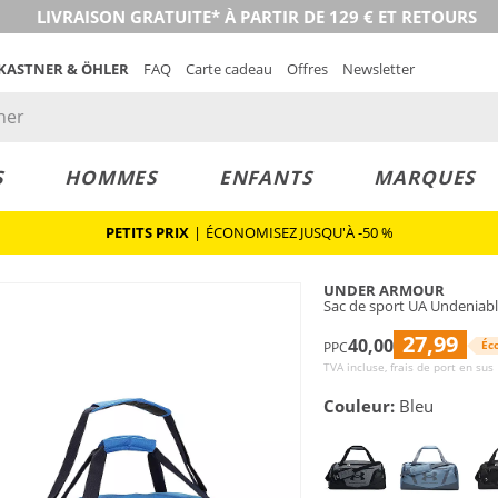
LIVRAISON GRATUITE* À PARTIR DE 129 € ET RETOURS
 KASTNER & ÖHLER
FAQ
Carte cadeau
Offres
Newsletter
S
HOMMES
ENFANTS
MARQUES
PETITS PRIX
|
ÉCONOMISEZ JUSQU'À -50 %
UNDER ARMOUR
Sac de sport UA Undeniabl
27,99
40,00
Éc
PPC
TVA incluse, frais de port en sus
Couleur:
Bleu