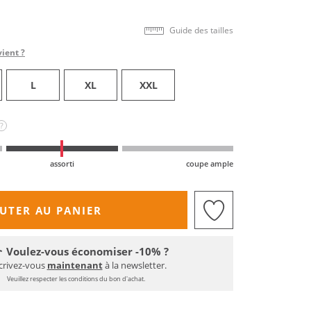
Guide des tailles
vient ?
L
XL
XXL
?
assorti
coupe ample
UTER AU PANIER
Voulez-vous économiser -10% ?
crivez-vous
maintenant
à la newsletter.
Veuillez respecter les conditions du bon d'achat.