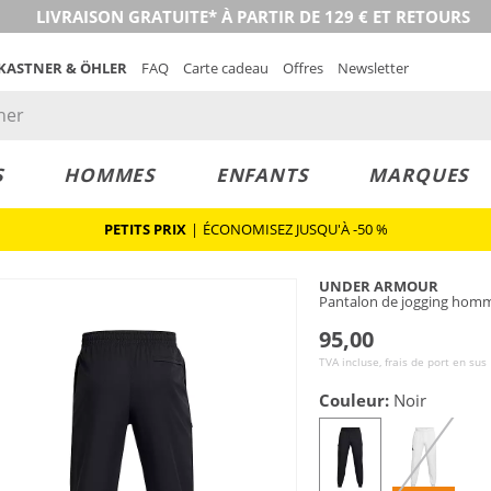
LIVRAISON GRATUITE* À PARTIR DE 129 € ET RETOURS
 KASTNER & ÖHLER
FAQ
Carte cadeau
Offres
Newsletter
S
HOMMES
ENFANTS
MARQUES
PETITS PRIX
|
ÉCONOMISEZ JUSQU'À -50 %
UNDER ARMOUR
Pantalon de jogging hom
95,00
TVA incluse, frais de port en sus
Couleur:
Noir