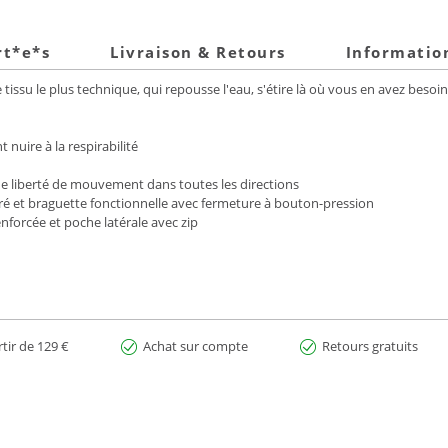
rt*e*s
Livraison & Retours
Informatio
issu le plus technique, qui repousse l'eau, s'étire là où vous en avez besoi
nuire à la respirabilité
nde liberté de mouvement dans toutes les directions
gré et braguette fonctionnelle avec fermeture à bouton-pression
enforcée et poche latérale avec zip
rtir de 129 €
Achat sur compte
Retours gratuits