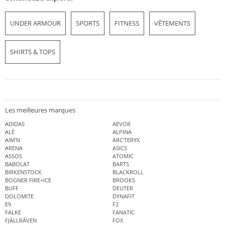
UNDER ARMOUR
SPORTS
FITNESS
VÊTEMENTS
SHIRTS & TOPS
Les meilleures marques
ADIDAS
AEVOR
ALÉ
ALPINA
AIM'N
ARC'TERYX
ARENA
ASICS
ASSOS
ATOMIC
BABOLAT
BARTS
BIRKENSTOCK
BLACKROLL
BOGNER FIRE+ICE
BROOKS
BUFF
DEUTER
DOLOMITE
DYNAFIT
E9
F2
FALKE
FANATIC
FJÄLLRÄVEN
FOX