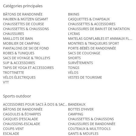
Catégories principales
BÂTONS DE RANDONNÉE
BIKINIS
HAUBEN & MÜTZEN GESAMT
CASQUETTES & CHAPEAUX
CHAUSSETTES DE COURSE
CHAUSSETTES & ACCESSOIRES
CHAUSSETTES & CHAUSSONS
CHAUSSURES DE BAIN ET DE NATATION
CHAUSSURES
LYCRAS
MAILLOTS DE BAIN
MATELAS GONFLABLES ET ANIMAUX FLOT
MOBILIER DE CAMPING
MONTRES & TRAQUEURS SPORT
PANTALONS DE SKI DE FOND
PORTE-BÉBÉS DE RANDONNÉE
ROBES & TUNIQUES
SACS DE COUCHAGE
SACS DE VOYAGE & TROLLEYS
SHORTS
SUP & ACCESSOIRES
SURVÊTEMENTS
TAPIS DE YOGA ET ACCESSOIRES
TONGS
TROTTINETTE
VÉLOS
VÉLOS ÉLECTRIQUES
VESTES DE TOURISME
VTT
Sports outdoor
ACCESSOIRES POUR SACS À DOS & SACS ÉTANCHES
BANDEAUX
BÂTONS DE RANDONNÉE
BOTTES D’HIVER
CAGOULES & ÉCHARPES
CAMPING
CASQUES D’ESCALADE
CHAUSSETTES & CHAUSSONS
CHAUSSONS-ESCALADE
CHAUSSURES DE RANDONNÉE
COUPE-VENT
COUTEAUX & MULTITOOLS
ESCALADE
GANTS & MOUFLES