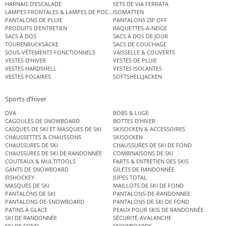
HARNAIS D’ESCALADE
SETS DE VIA FERRATA
LAMPES FRONTALES & LAMPES DE POCHE
ISOMATTEN
PANTALONS DE PLUIE
PANTALONS ZIP OFF
PRODUITS D’ENTRETIEN
RAQUETTES-A-NEIGE
SACS À DOS
SACS À DOS DE JOUR
TOURENRUCKSÄCKE
SACS DE COUCHAGE
SOUS-VÊTEMENTS FONCTIONNELS
VAISSELLE & COUVERTS
VESTES D’HIVER
VESTES DE PLUIE
VESTES HARDSHELL
VESTES ISOLANTES
VESTES POLAIRES
SOFTSHELLJACKEN
Sports d’hiver
DVA
BOBS & LUGE
CAGOULES DE SNOWBOARD
BOTTES D’HIVER
CASQUES DE SKI ET MASQUES DE SKI
SKISOCKEN & ACCESSOIRES
CHAUSSETTES & CHAUSSONS
SKISOCKEN
CHAUSSURES DE SKI
CHAUSSURES DE SKI DE FOND
CHAUSSURES DE SKI DE RANDONNÉE
COMBINAISONS DE SKI
COUTEAUX & MULTITOOLS
FARTS & ENTRETIEN DES SKIS
GANTS DE SNOWBOARD
GILETS DE RANDONNÉE
EISHOCKEY
JUPES TOTAL
MASQUES DE SKI
MAILLOTS DE SKI DE FOND
PANTALONS DE SKI
PANTALONS-DE-RANDONNEE
PANTALONS-DE-SNOWBOARD
PANTALONS DE SKI DE FOND
PATINS À GLACE
PEAUX POUR SKIS DE RANDONNÉE
SKI DE RANDONNÉE
SÉCURITÉ-AVALANCHE
SKI DE FOND
SNOWBOARDS