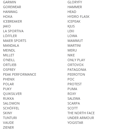
GARMIN
GLORYFY
GOREWEAR
HAMMER
HANWAG
HEAD
HOKA
HYDRO FLASK
ICEBREAKER
ICEPEAK
JAKO
KJUS
LA SPORTIVA
LEKI
LÖFFLER
LOWA
MAIER SPORTS
MAMMUT
MANDALA
MARTINI
MEINDL
MERU
MILLET
NIKE
O'NEILL
ONLY PLAY
ORTLIEB
ORTOVOX
OSPREY
PATAGONIA
PEAK PERFORMANCE
PEEROTON
PHENIX
POC
POLAR
PROTEST
PUKY
PUMA
QUIKSILVER
ROXY
RUKKA
SALEWA
SALOMON
SCARPA
SCHÖFFEL
SCOTT
SKINY
THE NORTH FACE
TUNTURI
UNDER ARMOUR
VAUDE
YOGISTAR
ZIENER