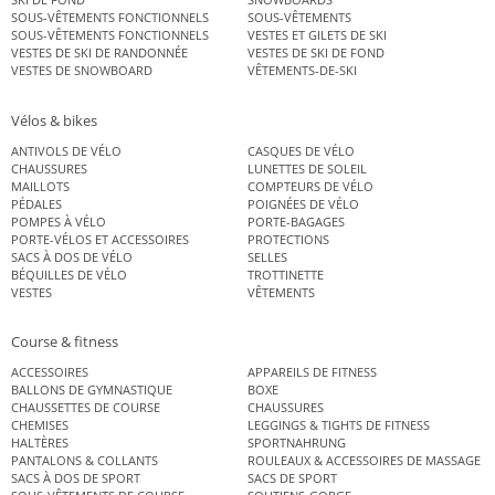
SOUS-VÊTEMENTS FONCTIONNELS
SOUS-VÊTEMENTS
SOUS-VÊTEMENTS FONCTIONNELS
VESTES ET GILETS DE SKI
VESTES DE SKI DE RANDONNÉE
VESTES DE SKI DE FOND
VESTES DE SNOWBOARD
VÊTEMENTS-DE-SKI
Vélos & bikes
ANTIVOLS DE VÉLO
CASQUES DE VÉLO
CHAUSSURES
LUNETTES DE SOLEIL
MAILLOTS
COMPTEURS DE VÉLO
PÉDALES
POIGNÉES DE VÉLO
POMPES À VÉLO
PORTE-BAGAGES
PORTE-VÉLOS ET ACCESSOIRES
PROTECTIONS
SACS À DOS DE VÉLO
SELLES
BÉQUILLES DE VÉLO
TROTTINETTE
VESTES
VÊTEMENTS
Course & fitness
ACCESSOIRES
APPAREILS DE FITNESS
BALLONS DE GYMNASTIQUE
BOXE
CHAUSSETTES DE COURSE
CHAUSSURES
CHEMISES
LEGGINGS & TIGHTS DE FITNESS
HALTÈRES
SPORTNAHRUNG
PANTALONS & COLLANTS
ROULEAUX & ACCESSOIRES DE MASSAGE
SACS À DOS DE SPORT
SACS DE SPORT