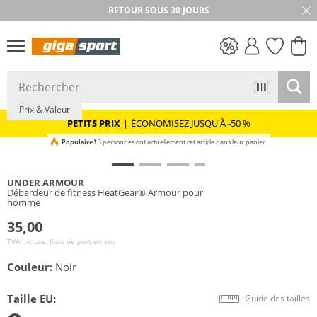
RETOUR SOUS 30 JOURS
PETITS PRIX
Prix & Valeur
PETITS PRIX
|
ÉCONOMISEZ JUSQU'À -50 %
Populaire !
3 personnes ont actuellement cet article dans leur panier
UNDER ARMOUR
Débardeur de fitness HeatGear® Armour pour
homme
35,00
TVA incluse, frais de port en sus
Couleur:
Noir
Taille EU:
Guide des tailles