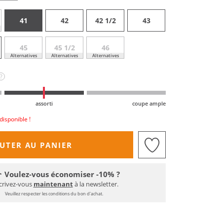
41
42
42 1/2
43
45
45 1/2
46
Alternatives
Alternatives
Alternatives
?
assorti
coupe ample
disponible !
UTER AU PANIER
Voulez-vous économiser -10% ?
crivez-vous
maintenant
à la newsletter.
Veuillez respecter les conditions du bon d'achat.