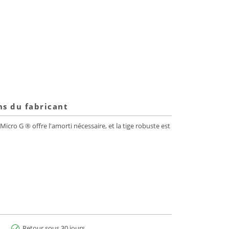
ns du fabricant
cro G ® offre l'amorti nécessaire, et la tige robuste est
Retour sous 30 jours