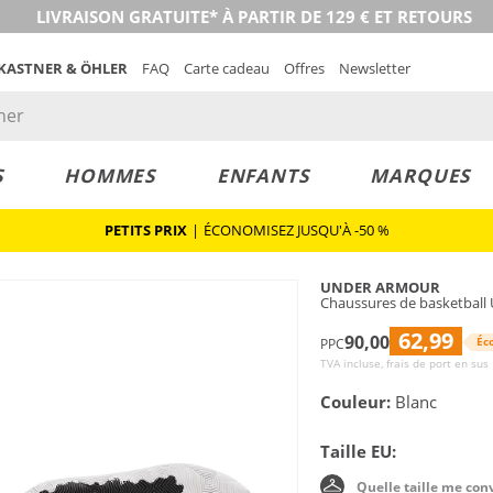
LIVRAISON GRATUITE* À PARTIR DE 129 € ET RETOURS
 KASTNER & ÖHLER
FAQ
Carte cadeau
Offres
Newsletter
S
HOMMES
ENFANTS
MARQUES
PETITS PRIX
|
ÉCONOMISEZ JUSQU'À -50 %
UNDER ARMOUR
Chaussures de basketball U
62,99
90,00
Éc
PPC
TVA incluse, frais de port en sus
Couleur:
Blanc
Taille EU:
Quelle taille me con