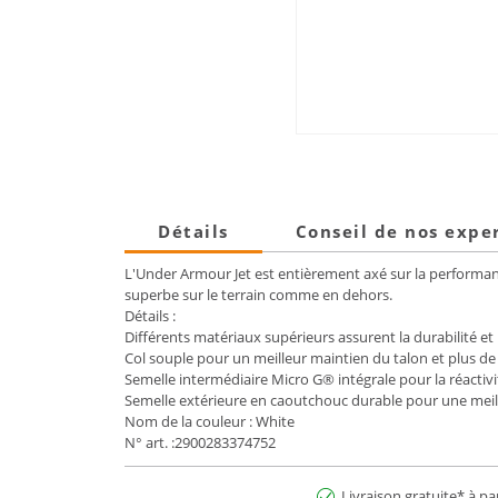
Détails
Conseil de nos expe
L'Under Armour Jet est entièrement axé sur la performanc
superbe sur le terrain comme en dehors.
Détails :
Différents matériaux supérieurs assurent la durabilité et 
Col souple pour un meilleur maintien du talon et plus de
Semelle intermédiaire Micro G® intégrale pour la réactivit
Semelle extérieure en caoutchouc durable pour une meill
Nom de la couleur : White
N° art. :2900283374752
Livraison gratuite* à pa