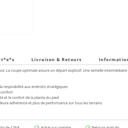
rt*e*s
Livraison & Retours
Informatio
e. La coupe optimale assure un départ explosif. Une semelle intermédiaire Mi
la respirabilité aux endroits stratégiques
 confort
é et le confort de la plante du pied
eure adhérence et plus de performance sur tous les terrains
rtir de 129 €
Achat sur compte
Retours gratuits