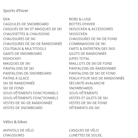
Sports d’hiver
DVA
BOBS & LUGE
CAGOULES DE SNOWBOARD
BOTTES D’HIVER
CASQUES DE SKI ET MASQUES DE SKI
SKISOCKEN & ACCESSOIRES
CHAUSSETTES & CHAUSSONS
SKISOCKEN
CHAUSSURES DE SKI
CHAUSSURES DE SKI DE FOND
CHAUSSURES DE SKI DE RANDONNÉE
COMBINAISONS DE SKI
COUTEAUX & MULTITOOLS
FARTS & ENTRETIEN DES SKIS
GANTS DE SNOWBOARD
GILETS DE RANDONNÉE
EISHOCKEY
JUPES TOTAL
MASQUES DE SKI
MAILLOTS DE SKI DE FOND
PANTALONS DE SKI
PANTALONS-DE-RANDONNEE
PANTALONS-DE-SNOWBOARD
PANTALONS DE SKI DE FOND
PATINS À GLACE
PEAUX POUR SKIS DE RANDONNÉE
SKI DE RANDONNÉE
SÉCURITÉ-AVALANCHE
SKI DE FOND
SNOWBOARDS
SOUS-VÊTEMENTS FONCTIONNELS
SOUS-VÊTEMENTS
SOUS-VÊTEMENTS FONCTIONNELS
VESTES ET GILETS DE SKI
VESTES DE SKI DE RANDONNÉE
VESTES DE SKI DE FOND
VESTES DE SNOWBOARD
VÊTEMENTS-DE-SKI
Vélos & bikes
ANTIVOLS DE VÉLO
CASQUES DE VÉLO
CHAUSSURES
LUNETTES DE SOLEIL