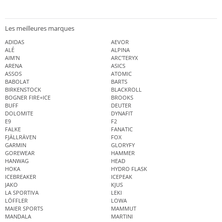
Les meilleures marques
ADIDAS
AEVOR
ALÉ
ALPINA
AIM'N
ARC'TERYX
ARENA
ASICS
ASSOS
ATOMIC
BABOLAT
BARTS
BIRKENSTOCK
BLACKROLL
BOGNER FIRE+ICE
BROOKS
BUFF
DEUTER
DOLOMITE
DYNAFIT
E9
F2
FALKE
FANATIC
FJÄLLRÄVEN
FOX
GARMIN
GLORYFY
GOREWEAR
HAMMER
HANWAG
HEAD
HOKA
HYDRO FLASK
ICEBREAKER
ICEPEAK
JAKO
KJUS
LA SPORTIVA
LEKI
LÖFFLER
LOWA
MAIER SPORTS
MAMMUT
MANDALA
MARTINI