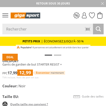
RETOUR SOUS 30 JOURS
PETITS PRIX
PETITS PRIX
|
ÉCONOMISEZ JUSQU'À -50 %
Populaire !
4 personnes ont actuellement cet article dans leur panier
DEAL
UHLSPORT
Gants de gardien de but STARTER RESIST +
12,99
17,99
Économiser
maintenant
PPC
TVA incluse, frais de port en sus
Couleur:
Noir
Taille EU:
Guide des tailles
Quelle taille me convient ?