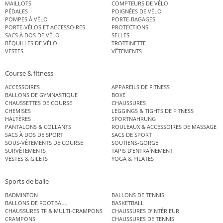
MAILLOTS
COMPTEURS DE VÉLO
PÉDALES
POIGNÉES DE VÉLO
POMPES À VÉLO
PORTE-BAGAGES
PORTE-VÉLOS ET ACCESSOIRES
PROTECTIONS
SACS À DOS DE VÉLO
SELLES
BÉQUILLES DE VÉLO
TROTTINETTE
VESTES
VÊTEMENTS
Course & fitness
ACCESSOIRES
APPAREILS DE FITNESS
BALLONS DE GYMNASTIQUE
BOXE
CHAUSSETTES DE COURSE
CHAUSSURES
CHEMISES
LEGGINGS & TIGHTS DE FITNESS
HALTÈRES
SPORTNAHRUNG
PANTALONS & COLLANTS
ROULEAUX & ACCESSOIRES DE MASSAGE
SACS À DOS DE SPORT
SACS DE SPORT
SOUS-VÊTEMENTS DE COURSE
SOUTIENS-GORGE
SURVÊTEMENTS
TAPIS D’ENTRAÎNEMENT
VESTES & GILETS
YOGA & PILATES
Sports de balle
BADMINTON
BALLONS DE TENNIS
BALLONS DE FOOTBALL
BASKETBALL
CHAUSSURES TF & MULTI-CRAMPONS
CHAUSSURES D’INTÉRIEUR
CRAMPONS
CHAUSSURES DE TENNIS