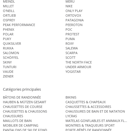
MEINDL
MERU
MILLET
NIKE
O'NEILL
ONLY PLAY
ORTLIEB
ORTOVOX
OSPREY
PATAGONIA
PEAK PERFORMANCE
PEEROTON
PHENIX
POC
POLAR
PROTEST
PUKY
PUMA
QUIKSILVER
ROXY
RUKKA
SALEWA
SALOMON
SCARPA
SCHÖFFEL
SCOTT
SKINY
THE NORTH FACE
TUNTURI
UNDER ARMOUR
VAUDE
YOGISTAR
ZIENER
Catégories principales
BÂTONS DE RANDONNÉE
BIKINIS
HAUBEN & MÜTZEN GESAMT
CASQUETTES & CHAPEAUX
CHAUSSETTES DE COURSE
CHAUSSETTES & ACCESSOIRES
CHAUSSETTES & CHAUSSONS
CHAUSSURES DE BAIN ET DE NATATION
CHAUSSURES
LYCRAS
MAILLOTS DE BAIN
MATELAS GONFLABLES ET ANIMAUX FLOT
MOBILIER DE CAMPING
MONTRES & TRAQUEURS SPORT
PANTALONS DE SKI DE FOND
PORTE-BÉBÉS DE RANDONNÉE