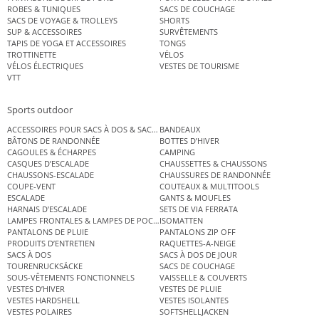
ROBES & TUNIQUES
SACS DE COUCHAGE
SACS DE VOYAGE & TROLLEYS
SHORTS
SUP & ACCESSOIRES
SURVÊTEMENTS
TAPIS DE YOGA ET ACCESSOIRES
TONGS
TROTTINETTE
VÉLOS
VÉLOS ÉLECTRIQUES
VESTES DE TOURISME
VTT
Sports outdoor
ACCESSOIRES POUR SACS À DOS & SACS ÉTANCHES
BANDEAUX
BÂTONS DE RANDONNÉE
BOTTES D’HIVER
CAGOULES & ÉCHARPES
CAMPING
CASQUES D’ESCALADE
CHAUSSETTES & CHAUSSONS
CHAUSSONS-ESCALADE
CHAUSSURES DE RANDONNÉE
COUPE-VENT
COUTEAUX & MULTITOOLS
ESCALADE
GANTS & MOUFLES
HARNAIS D’ESCALADE
SETS DE VIA FERRATA
LAMPES FRONTALES & LAMPES DE POCHE
ISOMATTEN
PANTALONS DE PLUIE
PANTALONS ZIP OFF
PRODUITS D’ENTRETIEN
RAQUETTES-A-NEIGE
SACS À DOS
SACS À DOS DE JOUR
TOURENRUCKSÄCKE
SACS DE COUCHAGE
SOUS-VÊTEMENTS FONCTIONNELS
VAISSELLE & COUVERTS
VESTES D’HIVER
VESTES DE PLUIE
VESTES HARDSHELL
VESTES ISOLANTES
VESTES POLAIRES
SOFTSHELLJACKEN