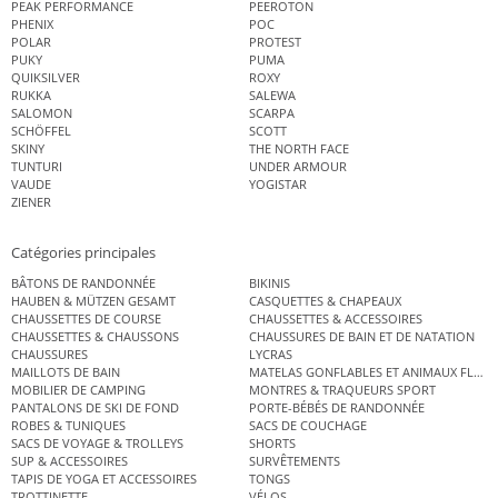
PEAK PERFORMANCE
PEEROTON
PHENIX
POC
POLAR
PROTEST
PUKY
PUMA
QUIKSILVER
ROXY
RUKKA
SALEWA
SALOMON
SCARPA
SCHÖFFEL
SCOTT
SKINY
THE NORTH FACE
TUNTURI
UNDER ARMOUR
VAUDE
YOGISTAR
ZIENER
Catégories principales
BÂTONS DE RANDONNÉE
BIKINIS
HAUBEN & MÜTZEN GESAMT
CASQUETTES & CHAPEAUX
CHAUSSETTES DE COURSE
CHAUSSETTES & ACCESSOIRES
CHAUSSETTES & CHAUSSONS
CHAUSSURES DE BAIN ET DE NATATION
CHAUSSURES
LYCRAS
MAILLOTS DE BAIN
MATELAS GONFLABLES ET ANIMAUX FLOT
MOBILIER DE CAMPING
MONTRES & TRAQUEURS SPORT
PANTALONS DE SKI DE FOND
PORTE-BÉBÉS DE RANDONNÉE
ROBES & TUNIQUES
SACS DE COUCHAGE
SACS DE VOYAGE & TROLLEYS
SHORTS
SUP & ACCESSOIRES
SURVÊTEMENTS
TAPIS DE YOGA ET ACCESSOIRES
TONGS
TROTTINETTE
VÉLOS