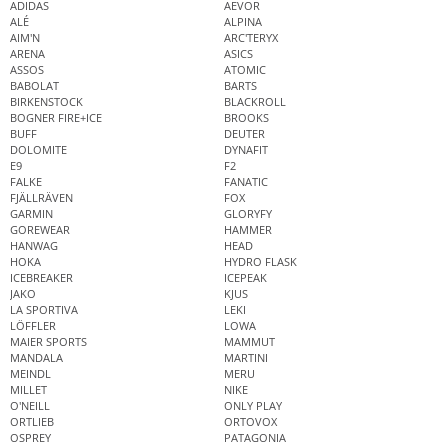
ADIDAS
AEVOR
ALÉ
ALPINA
AIM'N
ARC'TERYX
ARENA
ASICS
ASSOS
ATOMIC
BABOLAT
BARTS
BIRKENSTOCK
BLACKROLL
BOGNER FIRE+ICE
BROOKS
BUFF
DEUTER
DOLOMITE
DYNAFIT
E9
F2
FALKE
FANATIC
FJÄLLRÄVEN
FOX
GARMIN
GLORYFY
GOREWEAR
HAMMER
HANWAG
HEAD
HOKA
HYDRO FLASK
ICEBREAKER
ICEPEAK
JAKO
KJUS
LA SPORTIVA
LEKI
LÖFFLER
LOWA
MAIER SPORTS
MAMMUT
MANDALA
MARTINI
MEINDL
MERU
MILLET
NIKE
O'NEILL
ONLY PLAY
ORTLIEB
ORTOVOX
OSPREY
PATAGONIA