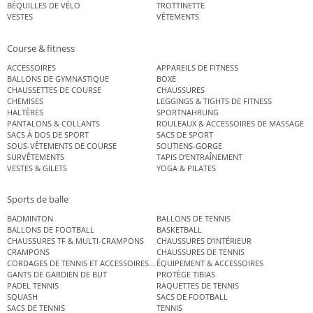
BÉQUILLES DE VÉLO
TROTTINETTE
VESTES
VÊTEMENTS
Course & fitness
ACCESSOIRES
APPAREILS DE FITNESS
BALLONS DE GYMNASTIQUE
BOXE
CHAUSSETTES DE COURSE
CHAUSSURES
CHEMISES
LEGGINGS & TIGHTS DE FITNESS
HALTÈRES
SPORTNAHRUNG
PANTALONS & COLLANTS
ROULEAUX & ACCESSOIRES DE MASSAGE
SACS À DOS DE SPORT
SACS DE SPORT
SOUS-VÊTEMENTS DE COURSE
SOUTIENS-GORGE
SURVÊTEMENTS
TAPIS D’ENTRAÎNEMENT
VESTES & GILETS
YOGA & PILATES
Sports de balle
BADMINTON
BALLONS DE TENNIS
BALLONS DE FOOTBALL
BASKETBALL
CHAUSSURES TF & MULTI-CRAMPONS
CHAUSSURES D’INTÉRIEUR
CRAMPONS
CHAUSSURES DE TENNIS
CORDAGES DE TENNIS ET ACCESSOIRES DE TENNIS
ÉQUIPEMENT & ACCESSOIRES
GANTS DE GARDIEN DE BUT
PROTÈGE TIBIAS
PADEL TENNIS
RAQUETTES DE TENNIS
SQUASH
SACS DE FOOTBALL
SACS DE TENNIS
TENNIS