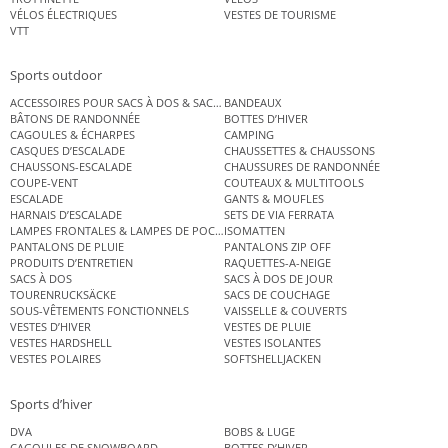
VÉLOS ÉLECTRIQUES
VESTES DE TOURISME
VTT
Sports outdoor
ACCESSOIRES POUR SACS À DOS & SACS ÉTANCHES
BANDEAUX
BÂTONS DE RANDONNÉE
BOTTES D’HIVER
CAGOULES & ÉCHARPES
CAMPING
CASQUES D’ESCALADE
CHAUSSETTES & CHAUSSONS
CHAUSSONS-ESCALADE
CHAUSSURES DE RANDONNÉE
COUPE-VENT
COUTEAUX & MULTITOOLS
ESCALADE
GANTS & MOUFLES
HARNAIS D’ESCALADE
SETS DE VIA FERRATA
LAMPES FRONTALES & LAMPES DE POCHE
ISOMATTEN
PANTALONS DE PLUIE
PANTALONS ZIP OFF
PRODUITS D’ENTRETIEN
RAQUETTES-A-NEIGE
SACS À DOS
SACS À DOS DE JOUR
TOURENRUCKSÄCKE
SACS DE COUCHAGE
SOUS-VÊTEMENTS FONCTIONNELS
VAISSELLE & COUVERTS
VESTES D’HIVER
VESTES DE PLUIE
VESTES HARDSHELL
VESTES ISOLANTES
VESTES POLAIRES
SOFTSHELLJACKEN
Sports d’hiver
DVA
BOBS & LUGE
CAGOULES DE SNOWBOARD
BOTTES D’HIVER