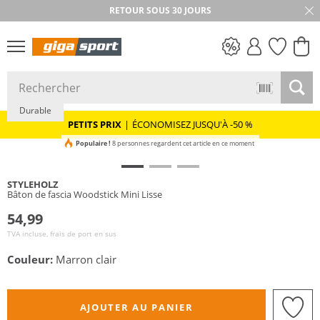
RETOUR SOUS 30 JOURS
PETITS PRIX
Durable
PETITS PRIX
|
ÉCONOMISEZ JUSQU'À -50 %
Populaire !
8 personnes regardent cet article en ce moment
STYLEHOLZ
Bâton de fascia Woodstick Mini Lisse
54,99
TVA incluse, frais de port en sus
Couleur:
Marron clair
AJOUTER AU PANIER