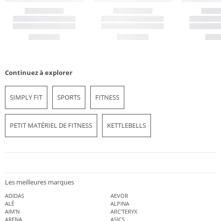
Continuez à explorer
SIMPLY FIT
SPORTS
FITNESS
PETIT MATÉRIEL DE FITNESS
KETTLEBELLS
Les meilleures marques
ADIDAS
AEVOR
ALÉ
ALPINA
AIM'N
ARC'TERYX
ARENA
ASICS