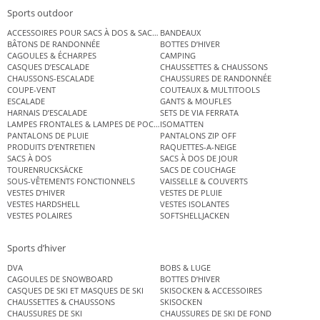
Sports outdoor
ACCESSOIRES POUR SACS À DOS & SACS ÉTANCHES
BANDEAUX
BÂTONS DE RANDONNÉE
BOTTES D’HIVER
CAGOULES & ÉCHARPES
CAMPING
CASQUES D’ESCALADE
CHAUSSETTES & CHAUSSONS
CHAUSSONS-ESCALADE
CHAUSSURES DE RANDONNÉE
COUPE-VENT
COUTEAUX & MULTITOOLS
ESCALADE
GANTS & MOUFLES
HARNAIS D’ESCALADE
SETS DE VIA FERRATA
LAMPES FRONTALES & LAMPES DE POCHE
ISOMATTEN
PANTALONS DE PLUIE
PANTALONS ZIP OFF
PRODUITS D’ENTRETIEN
RAQUETTES-A-NEIGE
SACS À DOS
SACS À DOS DE JOUR
TOURENRUCKSÄCKE
SACS DE COUCHAGE
SOUS-VÊTEMENTS FONCTIONNELS
VAISSELLE & COUVERTS
VESTES D’HIVER
VESTES DE PLUIE
VESTES HARDSHELL
VESTES ISOLANTES
VESTES POLAIRES
SOFTSHELLJACKEN
Sports d’hiver
DVA
BOBS & LUGE
CAGOULES DE SNOWBOARD
BOTTES D’HIVER
CASQUES DE SKI ET MASQUES DE SKI
SKISOCKEN & ACCESSOIRES
CHAUSSETTES & CHAUSSONS
SKISOCKEN
CHAUSSURES DE SKI
CHAUSSURES DE SKI DE FOND