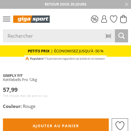
RETOUR SOUS 30 JOURS
PETITS PRIX
PETITS PRIX
|
ÉCONOMISEZ JUSQU'À -50 %
Populaire !
13 personnes regardent cet article en ce moment
SIMPLY FIT
Kettlebells Pro 12kg
57,99
TVA incluse, frais de port en sus
Couleur:
Rouge
AJOUTER AU PANIER