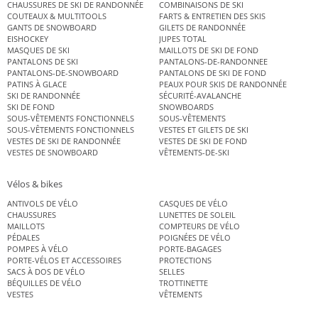
CHAUSSURES DE SKI DE RANDONNÉE
COMBINAISONS DE SKI
COUTEAUX & MULTITOOLS
FARTS & ENTRETIEN DES SKIS
GANTS DE SNOWBOARD
GILETS DE RANDONNÉE
EISHOCKEY
JUPES TOTAL
MASQUES DE SKI
MAILLOTS DE SKI DE FOND
PANTALONS DE SKI
PANTALONS-DE-RANDONNEE
PANTALONS-DE-SNOWBOARD
PANTALONS DE SKI DE FOND
PATINS À GLACE
PEAUX POUR SKIS DE RANDONNÉE
SKI DE RANDONNÉE
SÉCURITÉ-AVALANCHE
SKI DE FOND
SNOWBOARDS
SOUS-VÊTEMENTS FONCTIONNELS
SOUS-VÊTEMENTS
SOUS-VÊTEMENTS FONCTIONNELS
VESTES ET GILETS DE SKI
VESTES DE SKI DE RANDONNÉE
VESTES DE SKI DE FOND
VESTES DE SNOWBOARD
VÊTEMENTS-DE-SKI
Vélos & bikes
ANTIVOLS DE VÉLO
CASQUES DE VÉLO
CHAUSSURES
LUNETTES DE SOLEIL
MAILLOTS
COMPTEURS DE VÉLO
PÉDALES
POIGNÉES DE VÉLO
POMPES À VÉLO
PORTE-BAGAGES
PORTE-VÉLOS ET ACCESSOIRES
PROTECTIONS
SACS À DOS DE VÉLO
SELLES
BÉQUILLES DE VÉLO
TROTTINETTE
VESTES
VÊTEMENTS