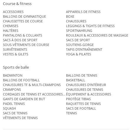
Course & fitness
ACCESSOIRES
APPAREILS DE FITNESS
BALLONS DE GYMNASTIQUE
BOXE
CHAUSSETTES DE COURSE
CHAUSSURES
CHEMISES
LEGGINGS & TIGHTS DE FITNESS
HALTÈRES
SPORTNAHRUNG
PANTALONS & COLLANTS
ROULEAUX & ACCESSOIRES DE MASSAGE
SACS À DOS DE SPORT
SACS DE SPORT
SOUS-VÊTEMENTS DE COURSE
SOUTIENS-GORGE
SURVÊTEMENTS
TAPIS D’ENTRAÎNEMENT
VESTES & GILETS
YOGA & PILATES
Sports de balle
BADMINTON
BALLONS DE TENNIS
BALLONS DE FOOTBALL
BASKETBALL
CHAUSSURES TF & MULTI-CRAMPONS
CHAUSSURES D’INTÉRIEUR
CRAMPONS
CHAUSSURES DE TENNIS
CORDAGES DE TENNIS ET ACCESSOIRES DE TENNIS
ÉQUIPEMENT & ACCESSOIRES
GANTS DE GARDIEN DE BUT
PROTÈGE TIBIAS
PADEL TENNIS
RAQUETTES DE TENNIS
SQUASH
SACS DE FOOTBALL
SACS DE TENNIS
TENNIS
VÊTEMENTS DE TENNIS