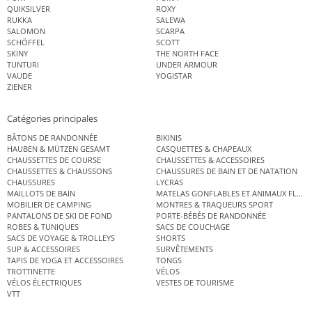
QUIKSILVER
ROXY
RUKKA
SALEWA
SALOMON
SCARPA
SCHÖFFEL
SCOTT
SKINY
THE NORTH FACE
TUNTURI
UNDER ARMOUR
VAUDE
YOGISTAR
ZIENER
Catégories principales
BÂTONS DE RANDONNÉE
BIKINIS
HAUBEN & MÜTZEN GESAMT
CASQUETTES & CHAPEAUX
CHAUSSETTES DE COURSE
CHAUSSETTES & ACCESSOIRES
CHAUSSETTES & CHAUSSONS
CHAUSSURES DE BAIN ET DE NATATION
CHAUSSURES
LYCRAS
MAILLOTS DE BAIN
MATELAS GONFLABLES ET ANIMAUX FLOT
MOBILIER DE CAMPING
MONTRES & TRAQUEURS SPORT
PANTALONS DE SKI DE FOND
PORTE-BÉBÉS DE RANDONNÉE
ROBES & TUNIQUES
SACS DE COUCHAGE
SACS DE VOYAGE & TROLLEYS
SHORTS
SUP & ACCESSOIRES
SURVÊTEMENTS
TAPIS DE YOGA ET ACCESSOIRES
TONGS
TROTTINETTE
VÉLOS
VÉLOS ÉLECTRIQUES
VESTES DE TOURISME
VTT