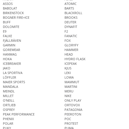
ASSOS
ATOMIC
BABOLAT
BARTS
BIRKENSTOCK
BLACKROLL
BOGNER FIRE+ICE
BROOKS
BUFF
DEUTER
DOLOMITE
DYNAFIT
E9
F2
FALKE
FANATIC
FJÄLLRÄVEN
FOX
GARMIN
GLORYFY
GOREWEAR
HAMMER
HANWAG
HEAD
HOKA
HYDRO FLASK
ICEBREAKER
ICEPEAK
JAKO
KJUS
LA SPORTIVA
LEKI
LÖFFLER
LOWA
MAIER SPORTS
MAMMUT
MANDALA
MARTINI
MEINDL
MERU
MILLET
NIKE
O'NEILL
ONLY PLAY
ORTLIEB
ORTOVOX
OSPREY
PATAGONIA
PEAK PERFORMANCE
PEEROTON
PHENIX
POC
POLAR
PROTEST
PUKY
PUMA