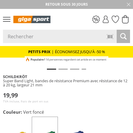
RETOUR SOUS 30 JOURS
PETITS PRIX
PETITS PRIX
|
ÉCONOMISEZ JUSQU'À -50 %
Populaire !
14 personnes regardent cet article en ce moment
SCHILDKRÖT
Super Band Light, bandes de résistance Premium avec résistance de 12
à 20 kg, largeur 21 mm
19,99
TVA incluse, frais de port en sus
Couleur:
Vert foncé