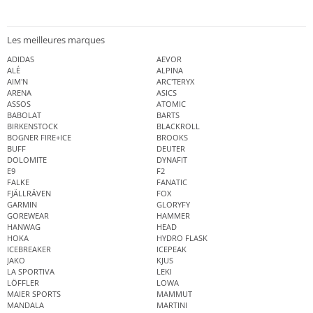
Les meilleures marques
ADIDAS
AEVOR
ALÉ
ALPINA
AIM'N
ARC'TERYX
ARENA
ASICS
ASSOS
ATOMIC
BABOLAT
BARTS
BIRKENSTOCK
BLACKROLL
BOGNER FIRE+ICE
BROOKS
BUFF
DEUTER
DOLOMITE
DYNAFIT
E9
F2
FALKE
FANATIC
FJÄLLRÄVEN
FOX
GARMIN
GLORYFY
GOREWEAR
HAMMER
HANWAG
HEAD
HOKA
HYDRO FLASK
ICEBREAKER
ICEPEAK
JAKO
KJUS
LA SPORTIVA
LEKI
LÖFFLER
LOWA
MAIER SPORTS
MAMMUT
MANDALA
MARTINI