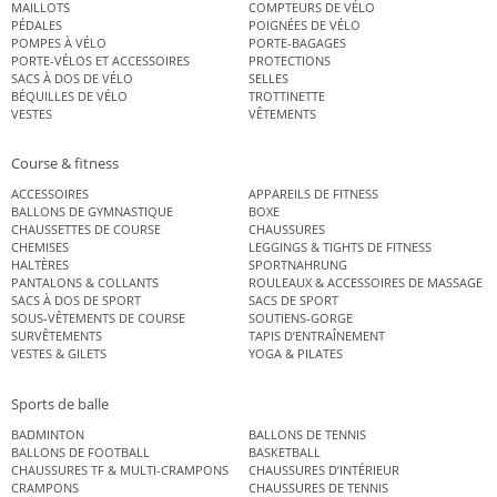
MAILLOTS
COMPTEURS DE VÉLO
PÉDALES
POIGNÉES DE VÉLO
POMPES À VÉLO
PORTE-BAGAGES
PORTE-VÉLOS ET ACCESSOIRES
PROTECTIONS
SACS À DOS DE VÉLO
SELLES
BÉQUILLES DE VÉLO
TROTTINETTE
VESTES
VÊTEMENTS
Course & fitness
ACCESSOIRES
APPAREILS DE FITNESS
BALLONS DE GYMNASTIQUE
BOXE
CHAUSSETTES DE COURSE
CHAUSSURES
CHEMISES
LEGGINGS & TIGHTS DE FITNESS
HALTÈRES
SPORTNAHRUNG
PANTALONS & COLLANTS
ROULEAUX & ACCESSOIRES DE MASSAGE
SACS À DOS DE SPORT
SACS DE SPORT
SOUS-VÊTEMENTS DE COURSE
SOUTIENS-GORGE
SURVÊTEMENTS
TAPIS D’ENTRAÎNEMENT
VESTES & GILETS
YOGA & PILATES
Sports de balle
BADMINTON
BALLONS DE TENNIS
BALLONS DE FOOTBALL
BASKETBALL
CHAUSSURES TF & MULTI-CRAMPONS
CHAUSSURES D’INTÉRIEUR
CRAMPONS
CHAUSSURES DE TENNIS