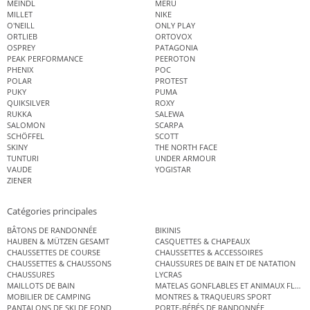
MEINDL
MERU
MILLET
NIKE
O'NEILL
ONLY PLAY
ORTLIEB
ORTOVOX
OSPREY
PATAGONIA
PEAK PERFORMANCE
PEEROTON
PHENIX
POC
POLAR
PROTEST
PUKY
PUMA
QUIKSILVER
ROXY
RUKKA
SALEWA
SALOMON
SCARPA
SCHÖFFEL
SCOTT
SKINY
THE NORTH FACE
TUNTURI
UNDER ARMOUR
VAUDE
YOGISTAR
ZIENER
Catégories principales
BÂTONS DE RANDONNÉE
BIKINIS
HAUBEN & MÜTZEN GESAMT
CASQUETTES & CHAPEAUX
CHAUSSETTES DE COURSE
CHAUSSETTES & ACCESSOIRES
CHAUSSETTES & CHAUSSONS
CHAUSSURES DE BAIN ET DE NATATION
CHAUSSURES
LYCRAS
MAILLOTS DE BAIN
MATELAS GONFLABLES ET ANIMAUX FLOT
MOBILIER DE CAMPING
MONTRES & TRAQUEURS SPORT
PANTALONS DE SKI DE FOND
PORTE-BÉBÉS DE RANDONNÉE