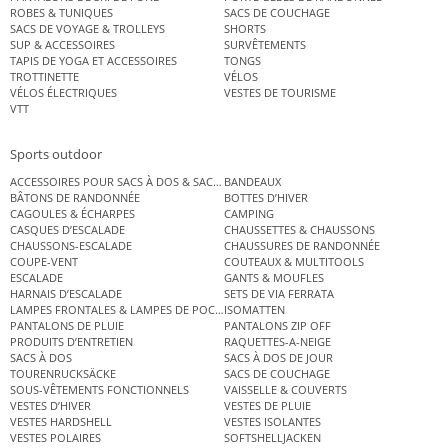
ROBES & TUNIQUES
SACS DE COUCHAGE
SACS DE VOYAGE & TROLLEYS
SHORTS
SUP & ACCESSOIRES
SURVÊTEMENTS
TAPIS DE YOGA ET ACCESSOIRES
TONGS
TROTTINETTE
VÉLOS
VÉLOS ÉLECTRIQUES
VESTES DE TOURISME
VTT
Sports outdoor
ACCESSOIRES POUR SACS À DOS & SACS ÉTANCHES
BANDEAUX
BÂTONS DE RANDONNÉE
BOTTES D’HIVER
CAGOULES & ÉCHARPES
CAMPING
CASQUES D’ESCALADE
CHAUSSETTES & CHAUSSONS
CHAUSSONS-ESCALADE
CHAUSSURES DE RANDONNÉE
COUPE-VENT
COUTEAUX & MULTITOOLS
ESCALADE
GANTS & MOUFLES
HARNAIS D’ESCALADE
SETS DE VIA FERRATA
LAMPES FRONTALES & LAMPES DE POCHE
ISOMATTEN
PANTALONS DE PLUIE
PANTALONS ZIP OFF
PRODUITS D’ENTRETIEN
RAQUETTES-A-NEIGE
SACS À DOS
SACS À DOS DE JOUR
TOURENRUCKSÄCKE
SACS DE COUCHAGE
SOUS-VÊTEMENTS FONCTIONNELS
VAISSELLE & COUVERTS
VESTES D’HIVER
VESTES DE PLUIE
VESTES HARDSHELL
VESTES ISOLANTES
VESTES POLAIRES
SOFTSHELLJACKEN