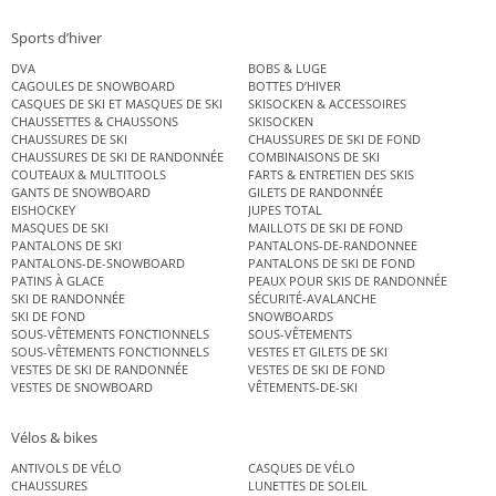
Sports d’hiver
DVA
BOBS & LUGE
CAGOULES DE SNOWBOARD
BOTTES D’HIVER
CASQUES DE SKI ET MASQUES DE SKI
SKISOCKEN & ACCESSOIRES
CHAUSSETTES & CHAUSSONS
SKISOCKEN
CHAUSSURES DE SKI
CHAUSSURES DE SKI DE FOND
CHAUSSURES DE SKI DE RANDONNÉE
COMBINAISONS DE SKI
COUTEAUX & MULTITOOLS
FARTS & ENTRETIEN DES SKIS
GANTS DE SNOWBOARD
GILETS DE RANDONNÉE
EISHOCKEY
JUPES TOTAL
MASQUES DE SKI
MAILLOTS DE SKI DE FOND
PANTALONS DE SKI
PANTALONS-DE-RANDONNEE
PANTALONS-DE-SNOWBOARD
PANTALONS DE SKI DE FOND
PATINS À GLACE
PEAUX POUR SKIS DE RANDONNÉE
SKI DE RANDONNÉE
SÉCURITÉ-AVALANCHE
SKI DE FOND
SNOWBOARDS
SOUS-VÊTEMENTS FONCTIONNELS
SOUS-VÊTEMENTS
SOUS-VÊTEMENTS FONCTIONNELS
VESTES ET GILETS DE SKI
VESTES DE SKI DE RANDONNÉE
VESTES DE SKI DE FOND
VESTES DE SNOWBOARD
VÊTEMENTS-DE-SKI
Vélos & bikes
ANTIVOLS DE VÉLO
CASQUES DE VÉLO
CHAUSSURES
LUNETTES DE SOLEIL