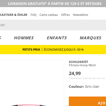
LIVRAISON GRATUITE* À PARTIR DE 129 € ET RETOURS
 KASTNER & ÖHLER
FAQ
Carte cadeau
Offres
Newsletter
S
HOMMES
ENFANTS
MARQUES
PETITS PRIX
|
ÉCONOMISEZ JUSQU'À -50 %
SCHILDKRÖT
Fitness-Hoop 90cm
24,99
TVA incluse, frais de port en sus
Couleur:
Gris clair
AJO