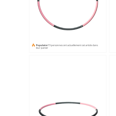
Populaire !
9 personnes ont actuellement cet article dans
leur panier