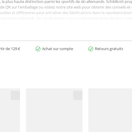
 la plus haute distinction parmi les sportifs de ski allemands. Schildkröt
ode QR sur l'emballage ou visitez notre site web pour obtenir des conseils et
velles et différentes peut entraîner des falsifications dans la représentatio
des produits présentés. En cas de doute, nous te recommandons de nous cont
if ferme
ssage particulier
 de sollicitations plus longues, également parfait pour l'entraînement card
rtir de 129 €
Achat sur compte
Retours gratuits
st l'outil idéal pour débuter l'entraînement au cerceau