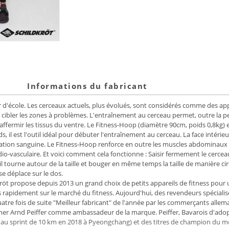
Informations du fabricant
ur d'école. Les cerceaux actuels, plus évolués, sont considérés comme des a
ibler les zones à problèmes. L'entraînement au cerceau permet, outre la pe
affermir les tissus du ventre. Le Fitness-Hoop (diamètre 90cm, poids 0,8kg) es
ds, il est l'outil idéal pour débuter l'entraînement au cerceau. La face inté
rculation sanguine. Le Fitness-Hoop renforce en outre les muscles abdominaux et 
dio-vasculaire. Et voici comment cela fonctionne : Saisir fermement le cerceau
tourne autour de la taille et bouger en même temps la taille de manière circu
 se déplace sur le dos.
röt propose depuis 2013 un grand choix de petits appareils de fitness pour 
rès rapidement sur le marché du fitness. Aujourd'hui, des revendeurs spécia
quatre fois de suite "Meilleur fabricant" de l'année par les commerçants alle
ner Arnd Peiffer comme ambassadeur de la marque. Peiffer, Bavarois d'ado
e au sprint de 10 km en 2018 à Pyeongchang) et des titres de champion du mo