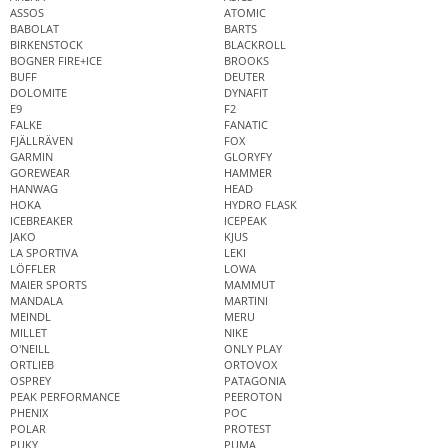
ASSOS
ATOMIC
BABOLAT
BARTS
BIRKENSTOCK
BLACKROLL
BOGNER FIRE+ICE
BROOKS
BUFF
DEUTER
DOLOMITE
DYNAFIT
E9
F2
FALKE
FANATIC
FJÄLLRÄVEN
FOX
GARMIN
GLORYFY
GOREWEAR
HAMMER
HANWAG
HEAD
HOKA
HYDRO FLASK
ICEBREAKER
ICEPEAK
JAKO
KJUS
LA SPORTIVA
LEKI
LÖFFLER
LOWA
MAIER SPORTS
MAMMUT
MANDALA
MARTINI
MEINDL
MERU
MILLET
NIKE
O'NEILL
ONLY PLAY
ORTLIEB
ORTOVOX
OSPREY
PATAGONIA
PEAK PERFORMANCE
PEEROTON
PHENIX
POC
POLAR
PROTEST
PUKY
PUMA