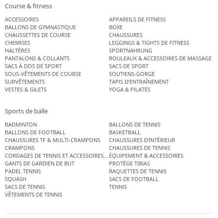
Course & fitness
ACCESSOIRES
APPAREILS DE FITNESS
BALLONS DE GYMNASTIQUE
BOXE
CHAUSSETTES DE COURSE
CHAUSSURES
CHEMISES
LEGGINGS & TIGHTS DE FITNESS
HALTÈRES
SPORTNAHRUNG
PANTALONS & COLLANTS
ROULEAUX & ACCESSOIRES DE MASSAGE
SACS À DOS DE SPORT
SACS DE SPORT
SOUS-VÊTEMENTS DE COURSE
SOUTIENS-GORGE
SURVÊTEMENTS
TAPIS D’ENTRAÎNEMENT
VESTES & GILETS
YOGA & PILATES
Sports de balle
BADMINTON
BALLONS DE TENNIS
BALLONS DE FOOTBALL
BASKETBALL
CHAUSSURES TF & MULTI-CRAMPONS
CHAUSSURES D’INTÉRIEUR
CRAMPONS
CHAUSSURES DE TENNIS
CORDAGES DE TENNIS ET ACCESSOIRES DE TENNIS
ÉQUIPEMENT & ACCESSOIRES
GANTS DE GARDIEN DE BUT
PROTÈGE TIBIAS
PADEL TENNIS
RAQUETTES DE TENNIS
SQUASH
SACS DE FOOTBALL
SACS DE TENNIS
TENNIS
VÊTEMENTS DE TENNIS