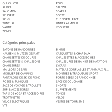
QUIKSILVER
ROXY
RUKKA
SALEWA
SALOMON
SCARPA
SCHÖFFEL
SCOTT
SKINY
THE NORTH FACE
TUNTURI
UNDER ARMOUR
VAUDE
YOGISTAR
ZIENER
Catégories principales
BÂTONS DE RANDONNÉE
BIKINIS
HAUBEN & MÜTZEN GESAMT
CASQUETTES & CHAPEAUX
CHAUSSETTES DE COURSE
CHAUSSETTES & ACCESSOIRES
CHAUSSETTES & CHAUSSONS
CHAUSSURES DE BAIN ET DE NATATION
CHAUSSURES
LYCRAS
MAILLOTS DE BAIN
MATELAS GONFLABLES ET ANIMAUX FLOT
MOBILIER DE CAMPING
MONTRES & TRAQUEURS SPORT
PANTALONS DE SKI DE FOND
PORTE-BÉBÉS DE RANDONNÉE
ROBES & TUNIQUES
SACS DE COUCHAGE
SACS DE VOYAGE & TROLLEYS
SHORTS
SUP & ACCESSOIRES
SURVÊTEMENTS
TAPIS DE YOGA ET ACCESSOIRES
TONGS
TROTTINETTE
VÉLOS
VÉLOS ÉLECTRIQUES
VESTES DE TOURISME
VTT