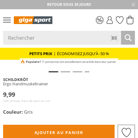
RETOUR SOUS 30 JOURS
PETITS PRIX
PETITS PRIX
|
ÉCONOMISEZ JUSQU'À -50 %
Populaire !
11 personnes ont actuellement cet article dans leur panier
SCHILDKRÖT
Ergo Handmuskeltrainer
9,99
TVA incluse, frais de port en sus
Couleur:
Gris
AJOUTER AU PANIER