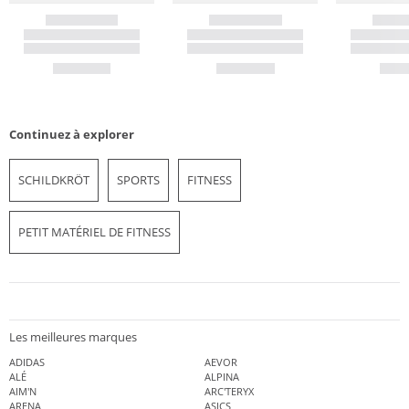
Continuez à explorer
SCHILDKRÖT
SPORTS
FITNESS
PETIT MATÉRIEL DE FITNESS
Les meilleures marques
ADIDAS
AEVOR
ALÉ
ALPINA
AIM'N
ARC'TERYX
ARENA
ASICS