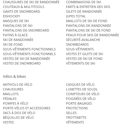
CHAUSSURES DE SKI DE RANDONNÉE
COMBINAISONS DE SKI
COUTEAUX & MULTITOOLS
FARTS & ENTRETIEN DES SKIS
GANTS DE SNOWBOARD
GILETS DE RANDONNÉE
EISHOCKEY
JUPES TOTAL
MASQUES DE SKI
MAILLOTS DE SKI DE FOND
PANTALONS DE SKI
PANTALONS-DE-RANDONNEE
PANTALONS-DE-SNOWBOARD
PANTALONS DE SKI DE FOND
PATINS À GLACE
PEAUX POUR SKIS DE RANDONNÉE
SKI DE RANDONNÉE
SÉCURITÉ-AVALANCHE
SKI DE FOND
SNOWBOARDS
SOUS-VÊTEMENTS FONCTIONNELS
SOUS-VÊTEMENTS
SOUS-VÊTEMENTS FONCTIONNELS
VESTES ET GILETS DE SKI
VESTES DE SKI DE RANDONNÉE
VESTES DE SKI DE FOND
VESTES DE SNOWBOARD
VÊTEMENTS-DE-SKI
Vélos & bikes
ANTIVOLS DE VÉLO
CASQUES DE VÉLO
CHAUSSURES
LUNETTES DE SOLEIL
MAILLOTS
COMPTEURS DE VÉLO
PÉDALES
POIGNÉES DE VÉLO
POMPES À VÉLO
PORTE-BAGAGES
PORTE-VÉLOS ET ACCESSOIRES
PROTECTIONS
SACS À DOS DE VÉLO
SELLES
BÉQUILLES DE VÉLO
TROTTINETTE
VESTES
VÊTEMENTS