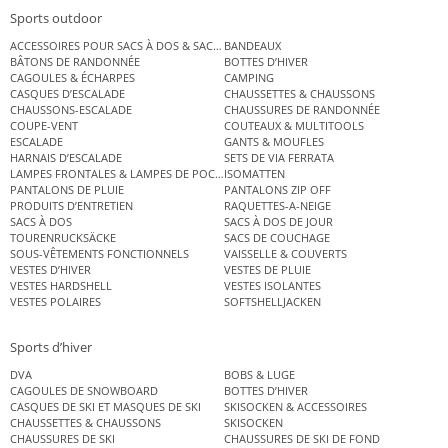
Sports outdoor
ACCESSOIRES POUR SACS À DOS & SACS ÉTANCHES
BANDEAUX
BÂTONS DE RANDONNÉE
BOTTES D’HIVER
CAGOULES & ÉCHARPES
CAMPING
CASQUES D’ESCALADE
CHAUSSETTES & CHAUSSONS
CHAUSSONS-ESCALADE
CHAUSSURES DE RANDONNÉE
COUPE-VENT
COUTEAUX & MULTITOOLS
ESCALADE
GANTS & MOUFLES
HARNAIS D’ESCALADE
SETS DE VIA FERRATA
LAMPES FRONTALES & LAMPES DE POCHE
ISOMATTEN
PANTALONS DE PLUIE
PANTALONS ZIP OFF
PRODUITS D’ENTRETIEN
RAQUETTES-A-NEIGE
SACS À DOS
SACS À DOS DE JOUR
TOURENRUCKSÄCKE
SACS DE COUCHAGE
SOUS-VÊTEMENTS FONCTIONNELS
VAISSELLE & COUVERTS
VESTES D’HIVER
VESTES DE PLUIE
VESTES HARDSHELL
VESTES ISOLANTES
VESTES POLAIRES
SOFTSHELLJACKEN
Sports d’hiver
DVA
BOBS & LUGE
CAGOULES DE SNOWBOARD
BOTTES D’HIVER
CASQUES DE SKI ET MASQUES DE SKI
SKISOCKEN & ACCESSOIRES
CHAUSSETTES & CHAUSSONS
SKISOCKEN
CHAUSSURES DE SKI
CHAUSSURES DE SKI DE FOND