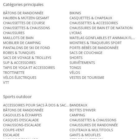
Catégories principales
BÂTONS DE RANDONNÉE
BIKINIS
HAUBEN & MÜTZEN GESAMT
CASQUETTES & CHAPEAUX
CHAUSSETTES DE COURSE
CHAUSSETTES & ACCESSOIRES
CHAUSSETTES & CHAUSSONS
CHAUSSURES DE BAIN ET DE NATATION
CHAUSSURES
LYCRAS
MAILLOTS DE BAIN
MATELAS GONFLABLES ET ANIMAUX FLOT
MOBILIER DE CAMPING
MONTRES & TRAQUEURS SPORT
PANTALONS DE SKI DE FOND
PORTE-BÉBÉS DE RANDONNÉE
ROBES & TUNIQUES
SACS DE COUCHAGE
SACS DE VOYAGE & TROLLEYS
SHORTS
SUP & ACCESSOIRES
SURVÊTEMENTS
TAPIS DE YOGA ET ACCESSOIRES
TONGS
TROTTINETTE
VÉLOS
VÉLOS ÉLECTRIQUES
VESTES DE TOURISME
VTT
Sports outdoor
ACCESSOIRES POUR SACS À DOS & SACS ÉTANCHES
BANDEAUX
BÂTONS DE RANDONNÉE
BOTTES D’HIVER
CAGOULES & ÉCHARPES
CAMPING
CASQUES D’ESCALADE
CHAUSSETTES & CHAUSSONS
CHAUSSONS-ESCALADE
CHAUSSURES DE RANDONNÉE
COUPE-VENT
COUTEAUX & MULTITOOLS
ESCALADE
GANTS & MOUFLES