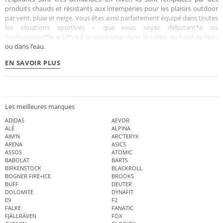
produits chauds et résistants aux intempéries pour les plaisirs outdoor
par vent, pluie et neige. Vous êtes ainsi parfaitement équipé dans toutes
les situations sportives – que vous soyez débutant*e ou
professionnel*le actif*ve à la montagne, dans la vallée, au bord de l’eau
ou dans l’eau.
EN SAVOIR PLUS
Les meilleures marques
ADIDAS
AEVOR
ALÉ
ALPINA
AIM'N
ARC'TERYX
ARENA
ASICS
ASSOS
ATOMIC
BABOLAT
BARTS
BIRKENSTOCK
BLACKROLL
BOGNER FIRE+ICE
BROOKS
BUFF
DEUTER
DOLOMITE
DYNAFIT
E9
F2
FALKE
FANATIC
FJÄLLRÄVEN
FOX