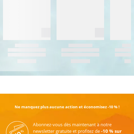
EN SAVOIR PLUS
Ne manquez plus aucune action et économisez -10 % !
Abonnez-vous dès maintenant à notre
newsletter gratuite et profitez de
-10 % sur