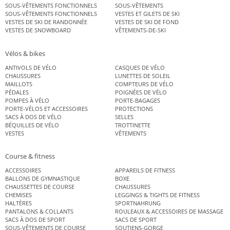
SOUS-VÊTEMENTS FONCTIONNELS
SOUS-VÊTEMENTS
SOUS-VÊTEMENTS FONCTIONNELS
VESTES ET GILETS DE SKI
VESTES DE SKI DE RANDONNÉE
VESTES DE SKI DE FOND
VESTES DE SNOWBOARD
VÊTEMENTS-DE-SKI
Vélos & bikes
ANTIVOLS DE VÉLO
CASQUES DE VÉLO
CHAUSSURES
LUNETTES DE SOLEIL
MAILLOTS
COMPTEURS DE VÉLO
PÉDALES
POIGNÉES DE VÉLO
POMPES À VÉLO
PORTE-BAGAGES
PORTE-VÉLOS ET ACCESSOIRES
PROTECTIONS
SACS À DOS DE VÉLO
SELLES
BÉQUILLES DE VÉLO
TROTTINETTE
VESTES
VÊTEMENTS
Course & fitness
ACCESSOIRES
APPAREILS DE FITNESS
BALLONS DE GYMNASTIQUE
BOXE
CHAUSSETTES DE COURSE
CHAUSSURES
CHEMISES
LEGGINGS & TIGHTS DE FITNESS
HALTÈRES
SPORTNAHRUNG
PANTALONS & COLLANTS
ROULEAUX & ACCESSOIRES DE MASSAGE
SACS À DOS DE SPORT
SACS DE SPORT
SOUS-VÊTEMENTS DE COURSE
SOUTIENS-GORGE