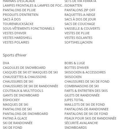
HARNAIS D’ESCALADE
SETS DE VIA FERRATA
LAMPES FRONTALES & LAMPES DE POCHE
ISOMATTEN
PANTALONS DE PLUIE
PANTALONS ZIP OFF
PRODUITS D’ENTRETIEN
RAQUETTES-A-NEIGE
SACS À DOS
SACS À DOS DE JOUR
TOURENRUCKSÄCKE
SACS DE COUCHAGE
SOUS-VÊTEMENTS FONCTIONNELS
VAISSELLE & COUVERTS
VESTES D’HIVER
VESTES DE PLUIE
VESTES HARDSHELL
VESTES ISOLANTES
VESTES POLAIRES
SOFTSHELLJACKEN
Sports d’hiver
DVA
BOBS & LUGE
CAGOULES DE SNOWBOARD
BOTTES D’HIVER
CASQUES DE SKI ET MASQUES DE SKI
SKISOCKEN & ACCESSOIRES
CHAUSSETTES & CHAUSSONS
SKISOCKEN
CHAUSSURES DE SKI
CHAUSSURES DE SKI DE FOND
CHAUSSURES DE SKI DE RANDONNÉE
COMBINAISONS DE SKI
COUTEAUX & MULTITOOLS
FARTS & ENTRETIEN DES SKIS
GANTS DE SNOWBOARD
GILETS DE RANDONNÉE
EISHOCKEY
JUPES TOTAL
MASQUES DE SKI
MAILLOTS DE SKI DE FOND
PANTALONS DE SKI
PANTALONS-DE-RANDONNEE
PANTALONS-DE-SNOWBOARD
PANTALONS DE SKI DE FOND
PATINS À GLACE
PEAUX POUR SKIS DE RANDONNÉE
SKI DE RANDONNÉE
SÉCURITÉ-AVALANCHE
SKI DE FOND
SNOWBOARDS