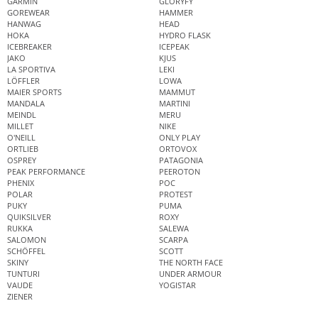
GARMIN
GLORYFY
GOREWEAR
HAMMER
HANWAG
HEAD
HOKA
HYDRO FLASK
ICEBREAKER
ICEPEAK
JAKO
KJUS
LA SPORTIVA
LEKI
LÖFFLER
LOWA
MAIER SPORTS
MAMMUT
MANDALA
MARTINI
MEINDL
MERU
MILLET
NIKE
O'NEILL
ONLY PLAY
ORTLIEB
ORTOVOX
OSPREY
PATAGONIA
PEAK PERFORMANCE
PEEROTON
PHENIX
POC
POLAR
PROTEST
PUKY
PUMA
QUIKSILVER
ROXY
RUKKA
SALEWA
SALOMON
SCARPA
SCHÖFFEL
SCOTT
SKINY
THE NORTH FACE
TUNTURI
UNDER ARMOUR
VAUDE
YOGISTAR
ZIENER