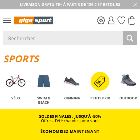
LIVRAISON GRATUITE* À PARTIR DE 129 € ET RETOURS
PETITS PRIX
SPORTS
VÉLO
SWIM &
RUNNING
PETITS PRIX
OUTDOOR
BEACH
SOLDES FINALES : JUSQU'À -50%
Offres d'été chaudes pour vous
ÉCONOMISEZ MAINTENANT