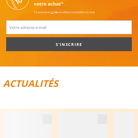
votre achat
*.
Tu trouveras
ici
les conditions complètes du bon
S’INSCRIRE
ACTUALITÉS
TOUT POUR LE VÉLO
BAGAGES DE VOYAGE