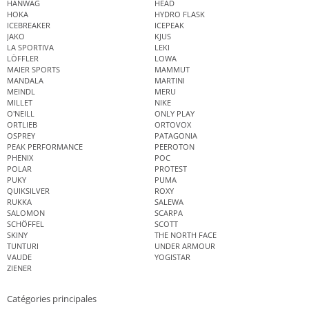
HANWAG
HEAD
HOKA
HYDRO FLASK
ICEBREAKER
ICEPEAK
JAKO
KJUS
LA SPORTIVA
LEKI
LÖFFLER
LOWA
MAIER SPORTS
MAMMUT
MANDALA
MARTINI
MEINDL
MERU
MILLET
NIKE
O'NEILL
ONLY PLAY
ORTLIEB
ORTOVOX
OSPREY
PATAGONIA
PEAK PERFORMANCE
PEEROTON
PHENIX
POC
POLAR
PROTEST
PUKY
PUMA
QUIKSILVER
ROXY
RUKKA
SALEWA
SALOMON
SCARPA
SCHÖFFEL
SCOTT
SKINY
THE NORTH FACE
TUNTURI
UNDER ARMOUR
VAUDE
YOGISTAR
ZIENER
Catégories principales