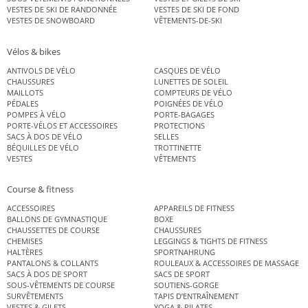
VESTES DE SKI DE RANDONNÉE
VESTES DE SKI DE FOND
VESTES DE SNOWBOARD
VÊTEMENTS-DE-SKI
Vélos & bikes
ANTIVOLS DE VÉLO
CASQUES DE VÉLO
CHAUSSURES
LUNETTES DE SOLEIL
MAILLOTS
COMPTEURS DE VÉLO
PÉDALES
POIGNÉES DE VÉLO
POMPES À VÉLO
PORTE-BAGAGES
PORTE-VÉLOS ET ACCESSOIRES
PROTECTIONS
SACS À DOS DE VÉLO
SELLES
BÉQUILLES DE VÉLO
TROTTINETTE
VESTES
VÊTEMENTS
Course & fitness
ACCESSOIRES
APPAREILS DE FITNESS
BALLONS DE GYMNASTIQUE
BOXE
CHAUSSETTES DE COURSE
CHAUSSURES
CHEMISES
LEGGINGS & TIGHTS DE FITNESS
HALTÈRES
SPORTNAHRUNG
PANTALONS & COLLANTS
ROULEAUX & ACCESSOIRES DE MASSAGE
SACS À DOS DE SPORT
SACS DE SPORT
SOUS-VÊTEMENTS DE COURSE
SOUTIENS-GORGE
SURVÊTEMENTS
TAPIS D’ENTRAÎNEMENT
VESTES & GILETS
YOGA & PILATES