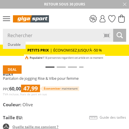
RETOUR SOUS 30 JOURS
PETITS PRIX
Durable
PETITS PRIX
|
ÉCONOMISEZ JUSQU'À -50 %
Populaire !
14 personnes regardent cet article en ce moment
DEAL
ROXY
Pantalon de jogging Rise & Vibe pour femme
47,99
60,00
Économiser
maintenant
PPC
TVA incluse, frais de port en sus
Couleur:
Olive
Taille EU:
Guide des tailles
Quelle taille me convient ?