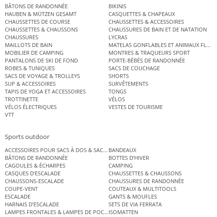
BÂTONS DE RANDONNÉE
BIKINIS
HAUBEN & MÜTZEN GESAMT
CASQUETTES & CHAPEAUX
CHAUSSETTES DE COURSE
CHAUSSETTES & ACCESSOIRES
CHAUSSETTES & CHAUSSONS
CHAUSSURES DE BAIN ET DE NATATION
CHAUSSURES
LYCRAS
MAILLOTS DE BAIN
MATELAS GONFLABLES ET ANIMAUX FLOT
MOBILIER DE CAMPING
MONTRES & TRAQUEURS SPORT
PANTALONS DE SKI DE FOND
PORTE-BÉBÉS DE RANDONNÉE
ROBES & TUNIQUES
SACS DE COUCHAGE
SACS DE VOYAGE & TROLLEYS
SHORTS
SUP & ACCESSOIRES
SURVÊTEMENTS
TAPIS DE YOGA ET ACCESSOIRES
TONGS
TROTTINETTE
VÉLOS
VÉLOS ÉLECTRIQUES
VESTES DE TOURISME
VTT
Sports outdoor
ACCESSOIRES POUR SACS À DOS & SACS ÉTANCHES
BANDEAUX
BÂTONS DE RANDONNÉE
BOTTES D’HIVER
CAGOULES & ÉCHARPES
CAMPING
CASQUES D’ESCALADE
CHAUSSETTES & CHAUSSONS
CHAUSSONS-ESCALADE
CHAUSSURES DE RANDONNÉE
COUPE-VENT
COUTEAUX & MULTITOOLS
ESCALADE
GANTS & MOUFLES
HARNAIS D’ESCALADE
SETS DE VIA FERRATA
LAMPES FRONTALES & LAMPES DE POCHE
ISOMATTEN