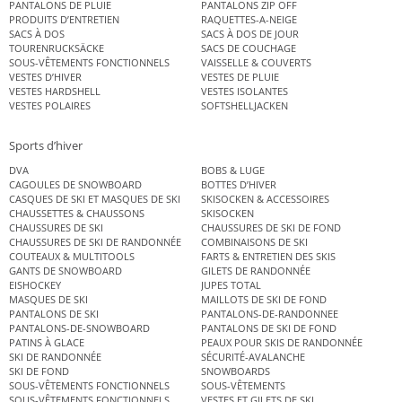
PANTALONS DE PLUIE
PANTALONS ZIP OFF
PRODUITS D’ENTRETIEN
RAQUETTES-A-NEIGE
SACS À DOS
SACS À DOS DE JOUR
TOURENRUCKSÄCKE
SACS DE COUCHAGE
SOUS-VÊTEMENTS FONCTIONNELS
VAISSELLE & COUVERTS
VESTES D’HIVER
VESTES DE PLUIE
VESTES HARDSHELL
VESTES ISOLANTES
VESTES POLAIRES
SOFTSHELLJACKEN
Sports d’hiver
DVA
BOBS & LUGE
CAGOULES DE SNOWBOARD
BOTTES D’HIVER
CASQUES DE SKI ET MASQUES DE SKI
SKISOCKEN & ACCESSOIRES
CHAUSSETTES & CHAUSSONS
SKISOCKEN
CHAUSSURES DE SKI
CHAUSSURES DE SKI DE FOND
CHAUSSURES DE SKI DE RANDONNÉE
COMBINAISONS DE SKI
COUTEAUX & MULTITOOLS
FARTS & ENTRETIEN DES SKIS
GANTS DE SNOWBOARD
GILETS DE RANDONNÉE
EISHOCKEY
JUPES TOTAL
MASQUES DE SKI
MAILLOTS DE SKI DE FOND
PANTALONS DE SKI
PANTALONS-DE-RANDONNEE
PANTALONS-DE-SNOWBOARD
PANTALONS DE SKI DE FOND
PATINS À GLACE
PEAUX POUR SKIS DE RANDONNÉE
SKI DE RANDONNÉE
SÉCURITÉ-AVALANCHE
SKI DE FOND
SNOWBOARDS
SOUS-VÊTEMENTS FONCTIONNELS
SOUS-VÊTEMENTS
SOUS-VÊTEMENTS FONCTIONNELS
VESTES ET GILETS DE SKI