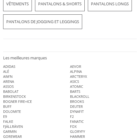
VÊTEMENTS
PANTALONS & SHORTS
PANTALONS LONGS
PANTALONS DE JOGGING ET LEGGINGS
Les meilleures marques
ADIDAS
AEVOR
ALÉ
ALPINA
AIM'N
ARC'TERYX
ARENA
ASICS
ASSOS
ATOMIC
BABOLAT
BARTS
BIRKENSTOCK
BLACKROLL
BOGNER FIRE+ICE
BROOKS
BUFF
DEUTER
DOLOMITE
DYNAFIT
E9
F2
FALKE
FANATIC
FJÄLLRÄVEN
FOX
GARMIN
GLORYFY
GOREWEAR
HAMMER